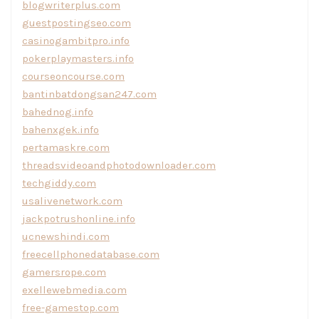
blogwriterplus.com
guestpostingseo.com
casinogambitpro.info
pokerplaymasters.info
courseoncourse.com
bantinbatdongsan247.com
bahednog.info
bahenxgek.info
pertamaskre.com
threadsvideoandphotodownloader.com
techgiddy.com
usalivenetwork.com
jackpotrushonline.info
ucnewshindi.com
freecellphonedatabase.com
gamersrope.com
exellewebmedia.com
free-gamestop.com