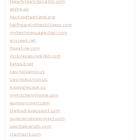
thewhitewhitelights.com
atdhe.ws
heckrodtwetland.org
halfheardinthestillness.com
mybestmassagechair.com
ericreed.net
fluxetine.com
mobilecasino8760.com
betqq3.net
casinoloans5.us
CasinoAuction.us
kipooglecouk.us
mykitchennhome.com
aumoulinvert.com
thefoodiepassport.com
superwindowproject.com
papibakigrafo.com
icanhazjs.com