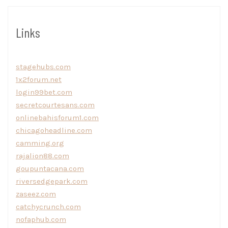
Links
stagehubs.com
1x2forum.net
login99bet.com
secretcourtesans.com
onlinebahisforum1.com
chicagoheadline.com
camming.org
rajalion88.com
goupuntacana.com
riversedgepark.com
zaseez.com
catchycrunch.com
nofaphub.com