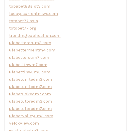
tobabet88slot3.com
todayscurrentnews.com
totobet77.asia
totobet77.org
trendingpublication.com
ufabettererum3.com
ufabettermentm4.com
ufabettersum7.com
ufabettinwm7.com
ufabettinwum3.com
ufabetunitedm3.com
ufabetunitedm7.com
ufabetuskedm7.com
ufabetutoredm3.com
ufabetutoredm7.com
ufabetvalleyum3.com
veloxview.com
westufabetm3.com