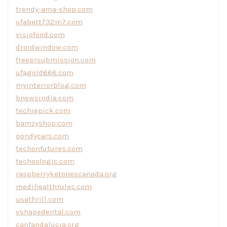
trendy-ama-shop.com
ufabett732m7.com
visiofood.com
droidwindow.com
freeprsubmission.com
ufagold666.com
myinteriorblog.com
bnewsindia.com
techiepick.com
bamzyshop.com
pondycars.com
techonfutures.com
techoologic.com
raspberryketonescanada.org
medihealthrules.com
usathrill.com
vshapedental.com
canfandalucia.org