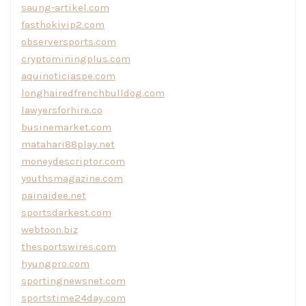
saung-artikel.com
fasthokivip2.com
observersports.com
cryptominingplus.com
aquinoticiaspe.com
longhairedfrenchbulldog.com
lawyersforhire.co
businemarket.com
matahari88play.net
moneydescriptor.com
youthsmagazine.com
painaidee.net
sportsdarkest.com
webtoon.biz
thesportswires.com
hyungpro.com
sportingnewsnet.com
sportstime24day.com