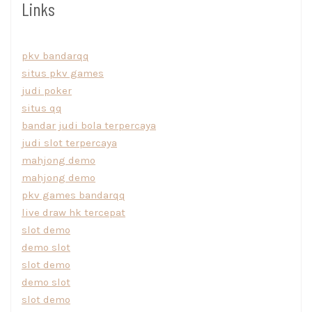
Links
pkv bandarqq
situs pkv games
judi poker
situs qq
bandar judi bola terpercaya
judi slot terpercaya
mahjong demo
mahjong demo
pkv games bandarqq
live draw hk tercepat
slot demo
demo slot
slot demo
demo slot
slot demo