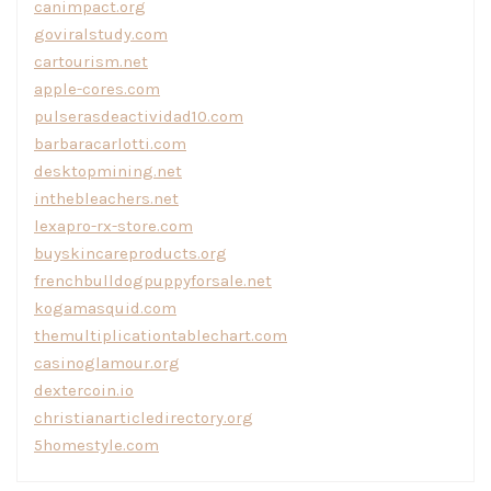
canimpact.org
goviralstudy.com
cartourism.net
apple-cores.com
pulserasdeactividad10.com
barbaracarlotti.com
desktopmining.net
inthebleachers.net
lexapro-rx-store.com
buyskincareproducts.org
frenchbulldogpuppyforsale.net
kogamasquid.com
themultiplicationtablechart.com
casinoglamour.org
dextercoin.io
christianarticledirectory.org
5homestyle.com