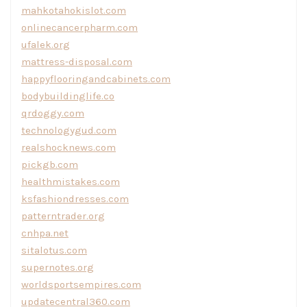
mahkotahokislot.com
onlinecancerpharm.com
ufalek.org
mattress-disposal.com
happyflooringandcabinets.com
bodybuildinglife.co
qrdoggy.com
technologygud.com
realshocknews.com
pickgb.com
healthmistakes.com
ksfashiondresses.com
patterntrader.org
cnhpa.net
sitalotus.com
supernotes.org
worldsportsempires.com
updatecentral360.com