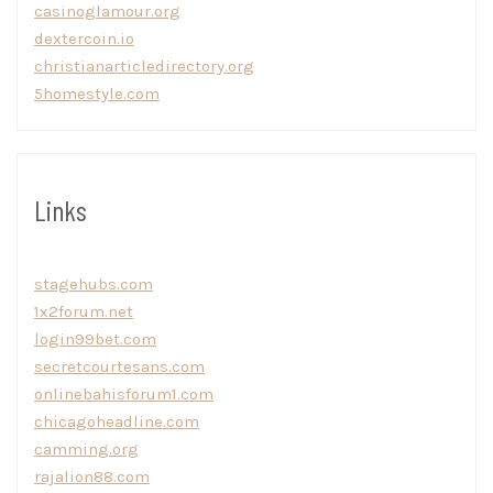
casinoglamour.org
dextercoin.io
christianarticledirectory.org
5homestyle.com
Links
stagehubs.com
1x2forum.net
login99bet.com
secretcourtesans.com
onlinebahisforum1.com
chicagoheadline.com
camming.org
rajalion88.com