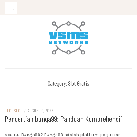
Skip
to
content
Nikmati kemenangan besar malam ini dengan slot gacor dari PG Soft
SLOT GACOR MALAM INI DARI PG
tanpa perlu deposit. Slot terbaik untuk Anda yang ingin menang besar.
SOFT, DAPATKAN MAXWIN BESAR
Category:
Slot Gratis
TANPA DEPOSIT
JUDI SLOT
/
AUGUST 4, 2026
Pengertian bunga99: Panduan Komprehensif
Apa itu Bunga99? Bunga99 adalah platform perjudian