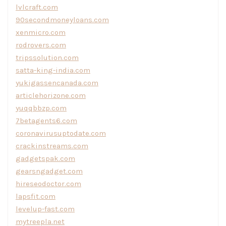
lvlcraft.com
90secondmoneyloans.com
xenmicro.com
rodrovers.com
tripssolution.com
satta-king-india.com
yukigassencanada.com
articlehorizone.com
yuqqbbzp.com
7betagents6.com
coronavirusuptodate.com
crackinstreams.com
gadgetspak.com
gearsngadget.com
hireseodoctor.com
lapsfit.com
levelup-fast.com
mytreepla.net