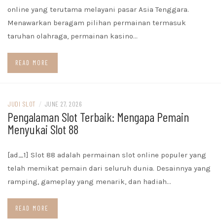
online yang terutama melayani pasar Asia Tenggara.
Menawarkan beragam pilihan permainan termasuk
taruhan olahraga, permainan kasino…
READ MORE
JUDI SLOT
/
JUNE 27, 2026
Pengalaman Slot Terbaik: Mengapa Pemain
Menyukai Slot 88
[ad_1] Slot 88 adalah permainan slot online populer yang
telah memikat pemain dari seluruh dunia. Desainnya yang
ramping, gameplay yang menarik, dan hadiah…
READ MORE