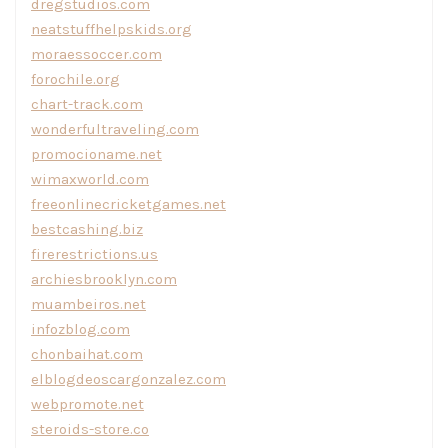
dregstudios.com
neatstuffhelpskids.org
moraessoccer.com
forochile.org
chart-track.com
wonderfultraveling.com
promocioname.net
wimaxworld.com
freeonlinecricketgames.net
bestcashing.biz
firerestrictions.us
archiesbrooklyn.com
muambeiros.net
infozblog.com
chonbaihat.com
elblogdeoscargonzalez.com
webpromote.net
steroids-store.co