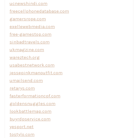
ucnewshindi.com
freecellphonedatabase.com
gamersrope.com
exellewebmedia.com
free-gamestop.com
sinbadtravels.com
ukmagzine.com
wareztech.org
usabestnetwork.com
jessepinkmanoutfit.com
umailsend.com
retarys.com
fasterformationcpf.com
goldensnuggles.com
lookbattlemap.com
buyrdpservice.com
yesport.net
tostylo.com