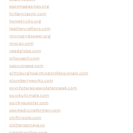
easymagazines.org
hirfanjilasmi.com
hometricks.org
leathercraftpro.com
microgridpower.org
mixiqo.com
needglobe.com
ortocoach.com
passionawe.com
pittsburghpaintingprofessionals.com
plumberryworks.com
psychoterapiawioletanowak.com
quickultimate.com
quirkyquester.com
sexmedicineformen.com
shiftripple.com
slotterpercaya.co
smartcoolbox.com