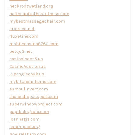
heckrodtwetland.org
halfheardinthestillness.com
mybestmassagechair.com
ericreed.net
fluxetine.com
mobilecasino8760.com
betqq3.net
casinoloans5.us
CasinoAuction.us
kipooglecouk.us
mykitchennhome.com
aumoulinvert.com
thefoodiepassport.com
superwindowproject.com
papibakigrafo.com
icanhazjs.com
canimpact.org
goviralstudy.com