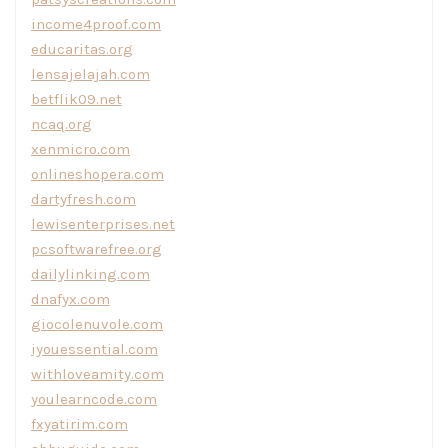
income4proof.com
educaritas.org
lensajelajah.com
betflik09.net
ncaq.org
xenmicro.com
onlineshopera.com
dartyfresh.com
lewisenterprises.net
pcsoftwarefree.org
dailylinking.com
dnafyx.com
giocolenuvole.com
iyouessential.com
withloveamity.com
youlearncode.com
fxyatirim.com