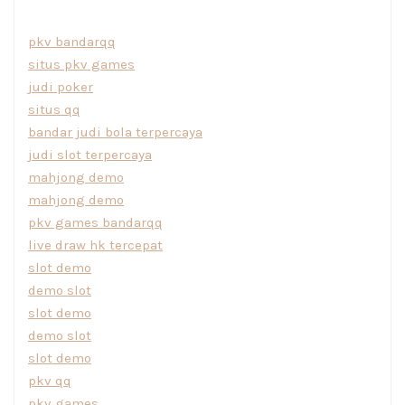
pkv bandarqq
situs pkv games
judi poker
situs qq
bandar judi bola terpercaya
judi slot terpercaya
mahjong demo
mahjong demo
pkv games bandarqq
live draw hk tercepat
slot demo
demo slot
slot demo
demo slot
slot demo
pkv qq
pkv games