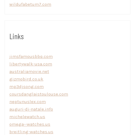
wildufabetum7.com
Links
jimsfamousbbq.com
libertywalk-usa.com
australiamovie.net
gizmobird.co.uk
mp3djsong.com
coursdanglaistoulouse.com
neptunuslex.com
auguri-di-natale.info
michelewatch.us
omega--watches.us
breitling-watches.us