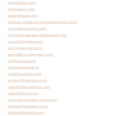
needglobe.com
ortocoach.com
passionawe.com
pittsburghpaintingprofessionals.com
plumberryworks.com
psychoterapiawioletanowak.com
quickultimate.com
quirkyquester.com
sexmedicineformen.com
shiftripple.com
slotterpercaya.co
smartcoolbox.com
sohanjitfinances.com
soulfulhousemusic.net
sparklooms.com
tacticalcontractingllc.com
thecapitalpowers.com
tobabet88slot3.com