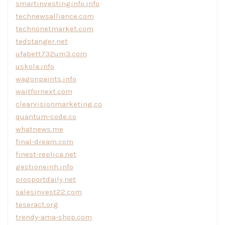
smartinvestinginfo.info
technewsalliance.com
technonetmarket.com
tedstanger.net
ufabett732um3.com
uskola.info
wagonpaints.info
waitfornext.com
clearvisionmarketing.co
quantum-code.co
whatnews.me
final-dream.com
finest-replica.net
gestioneinh.info
prosportdaily.net
salesinvest22.com
teseract.org
trendy-ama-shop.com