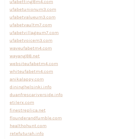
ufabetting8m4.com
ufabetunionum3.com
ufabetvalueum3.com
ufabetvaultm7.com
ufabetvillageum7.com
ufabetvoicem3.com
waveufabetm4.com
wayang88.net
websiteufabetm4.com
whiteufabetm4.com
anikalappy.com
dininghelsinki.info
duanfrescariverside.info
etilerx.com
finestreplica.net
flounderandfumble.com
healthohunt.com
retefuturah.info