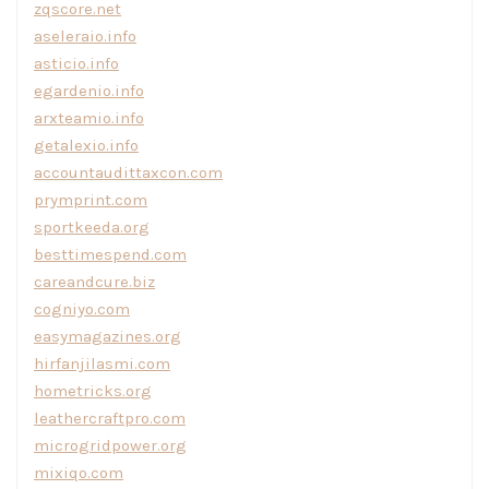
zqscore.net
aseleraio.info
asticio.info
egardenio.info
arxteamio.info
getalexio.info
accountaudittaxcon.com
prymprint.com
sportkeeda.org
besttimespend.com
careandcure.biz
cogniyo.com
easymagazines.org
hirfanjilasmi.com
hometricks.org
leathercraftpro.com
microgridpower.org
mixiqo.com