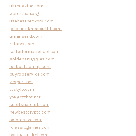
ukmagzine.com
wareztech.org
usabestnetwork.com
jessepinkmanoutfit.com
umailsend.com
retarys.com
fasterformationcpf.com
goldensnuggles.com
lookbattlemap.com
buyrdpservice.com
yesport.net
tostylo.com
yougetthat.net
sportsnetclub.com
newbestcrypto.com
oxfordsave.com
iclassicgames.com
saung-artikel.com