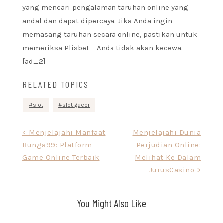
yang mencari pengalaman taruhan online yang
andal dan dapat dipercaya. Jika Anda ingin
memasang taruhan secara online, pastikan untuk
memeriksa Plisbet – Anda tidak akan kecewa.
[ad_2]
RELATED TOPICS
slot
slot gacor
Post
< Menjelajahi Manfaat
Menjelajahi Dunia
Bunga99: Platform
Perjudian Online:
navigation
Game Online Terbaik
Melihat Ke Dalam
JurusCasino >
You Might Also Like