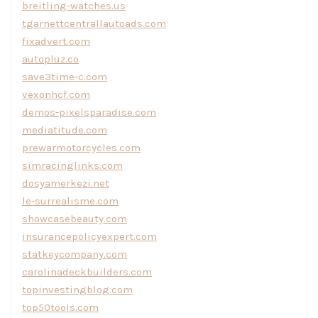
breitling-watches.us
tgarnettcentrallautoads.com
fixadvert.com
autopluz.co
save3time-c.com
vexonhcf.com
demos-pixelsparadise.com
mediatitude.com
prewarmotorcycles.com
simracinglinks.com
dosyamerkezi.net
le-surrealisme.com
showcasebeauty.com
insurancepolicyexpert.com
statkeycompany.com
carolinadeckbuilders.com
topinvestingblog.com
top50tools.com