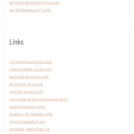
whiskeybrothersllc.com
wildufabetum7.com
Links
jimsfamousbbq.com
libertywalk-usa.com
australiamovie.net
gizmobird.co.uk
mp3djsong.com
coursdanglaistoulouse.com
neptunuslex.com
auguri-di-natale.info
michelewatch.us
omega--watches.us