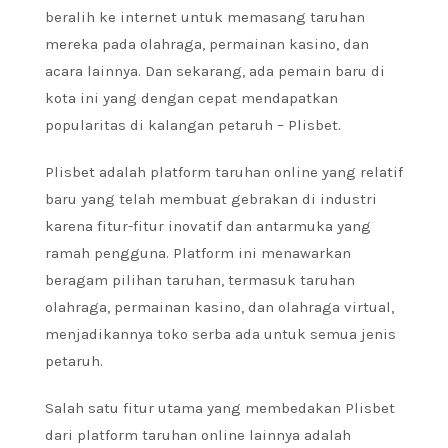
beralih ke internet untuk memasang taruhan
mereka pada olahraga, permainan kasino, dan
acara lainnya. Dan sekarang, ada pemain baru di
kota ini yang dengan cepat mendapatkan
popularitas di kalangan petaruh – Plisbet.
Plisbet adalah platform taruhan online yang relatif
baru yang telah membuat gebrakan di industri
karena fitur-fitur inovatif dan antarmuka yang
ramah pengguna. Platform ini menawarkan
beragam pilihan taruhan, termasuk taruhan
olahraga, permainan kasino, dan olahraga virtual,
menjadikannya toko serba ada untuk semua jenis
petaruh.
Salah satu fitur utama yang membedakan Plisbet
dari platform taruhan online lainnya adalah