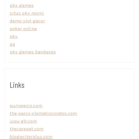
pkv games
situs pkv resmi
demo slot gacor
poker online
pkv
qq
pkv games bandarqq
Links
punjwanis.com
the-parcs-clematiscondos.com
jusu-gb.com
thecarepet.com
blogwriterplus.com