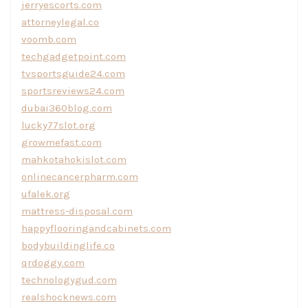
jerryescorts.com
attorneylegal.co
voomb.com
techgadgetpoint.com
tvsportsguide24.com
sportsreviews24.com
dubai360blog.com
lucky77slot.org
growmefast.com
mahkotahokislot.com
onlinecancerpharm.com
ufalek.org
mattress-disposal.com
happyflooringandcabinets.com
bodybuildinglife.co
qrdoggy.com
technologygud.com
realshocknews.com