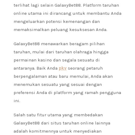
terlihat lagi selain GalaxyBet88. Platform taruhan
online utama ini dirancang untuk membantu Anda
mengeluarkan potensi kemenangan dan
memaksimalkan peluang kesuksesan Anda.
GalaxyBet88 menawarkan beragam pilihan
taruhan, mulai dari taruhan olahraga hingga
permainan kasino dan segala sesuatu di
antaranya. Baik Anda
pkv
seorang petaruh
berpengalaman atau baru memulai, Anda akan
menemukan sesuatu yang sesuai dengan
preferensi Anda di platform yang ramah pengguna
ini.
Salah satu fitur utama yang membedakan
GalaxyBet88 dari situs taruhan online lainnya
adalah komitmennya untuk menyediakan