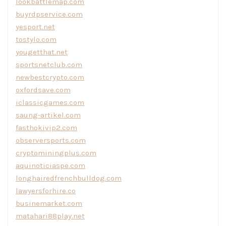
lookbattlemap.com
buyrdpservice.com
yesport.net
tostylo.com
yougetthat.net
sportsnetclub.com
newbestcrypto.com
oxfordsave.com
iclassicgames.com
saung-artikel.com
fasthokivip2.com
observersports.com
cryptominingplus.com
aquinoticiaspe.com
longhairedfrenchbulldog.com
lawyersforhire.co
businemarket.com
matahari88play.net