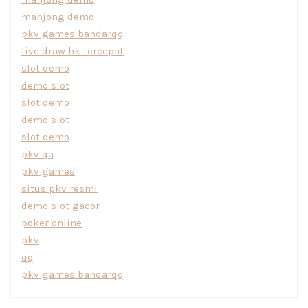
mahjong demo
pkv games bandarqq
live draw hk tercepat
slot demo
demo slot
slot demo
demo slot
slot demo
pkv qq
pkv games
situs pkv resmi
demo slot gacor
poker online
pkv
qq
pkv games bandarqq