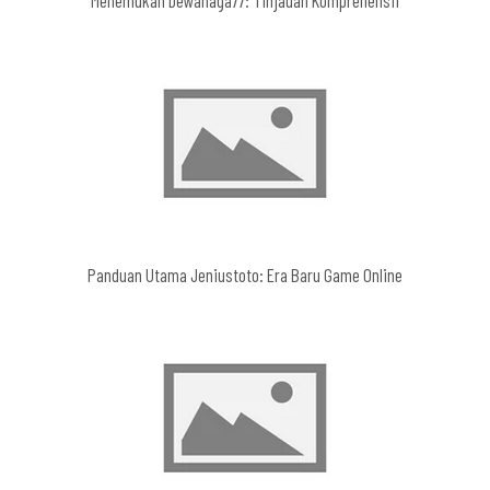
Panduan Utama Jeniustoto: Era Baru Game Online