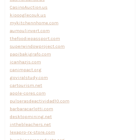
CasinoAuction.us
kipooglecouk.us
mykitchennhome.com
aumoulinvert.com
thefoodiepassport.com
superwindowproject.com
papibakigrafo.com
icanhazjs.com
canimpact.org
goviralstudy.com
cartourism.net
apple-cores.com
pulserasdeactividad10.com
barbaracarlotti.com
desktopmining.net
inthebleachers.net
lexapro-rx-store.com
buyskincareproducts.org