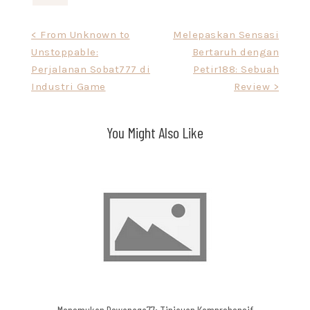
Post
< From Unknown to
Melepaskan Sensasi
Unstoppable:
Bertaruh dengan
navigation
Perjalanan Sobat777 di
Petir188: Sebuah
Industri Game
Review >
You Might Also Like
Menemukan Dewanaga77: Tinjauan Komprehensif