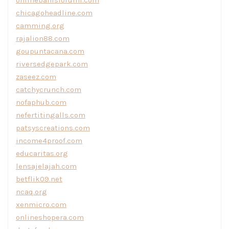
chicagoheadline.com
camming.org
rajalion88.com
goupuntacana.com
riversedgepark.com
zaseez.com
catchycrunch.com
nofaphub.com
nefertitingalls.com
patsyscreations.com
income4proof.com
educaritas.org
lensajelajah.com
betflik09.net
ncaq.org
xenmicro.com
onlineshopera.com