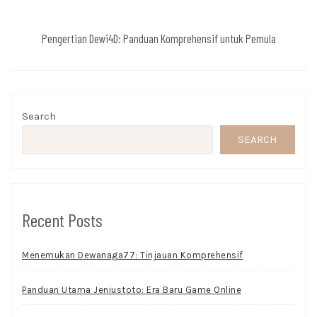
Pengertian Dewi4D: Panduan Komprehensif untuk Pemula
Search
SEARCH
Recent Posts
Menemukan Dewanaga77: Tinjauan Komprehensif
Panduan Utama Jeniustoto: Era Baru Game Online