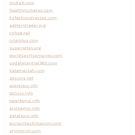
pickgb.com
healthmistakes.com
ksfashiondresses.com
patterntrader.org
cnhpa.net
sitalotus.com
supernotes.org
worldsportsempires.com
updatecentral360.com
katamastah.com
zqscore.net
aseleraio.info
asticio.info
egardenio.info
arxteamio.info
getalexio.info
accountaudittaxcon.com
prymprint.com