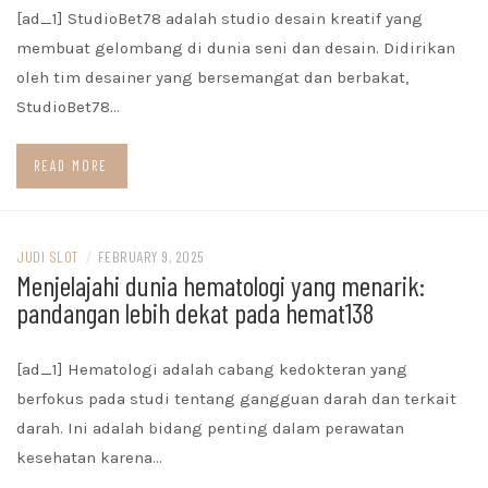
[ad_1] StudioBet78 adalah studio desain kreatif yang
membuat gelombang di dunia seni dan desain. Didirikan
oleh tim desainer yang bersemangat dan berbakat,
StudioBet78…
READ MORE
JUDI SLOT
/
FEBRUARY 9, 2025
Menjelajahi dunia hematologi yang menarik:
pandangan lebih dekat pada hemat138
[ad_1] Hematologi adalah cabang kedokteran yang
berfokus pada studi tentang gangguan darah dan terkait
darah. Ini adalah bidang penting dalam perawatan
kesehatan karena…