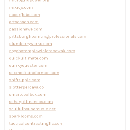
mixiqo.com
needglobe.com
ortocoach.com
passionawe.com
pittsburghpaintingprofessionals.com
plumberryworks.com
psychoterapiawioletanowak.com
quickultimate.com
quirkyquester.com
sexmedicineformen.com
shiftripple.com
slotterpercaya.co
smartcoolbox.com
sohanjitfinances.com
soulfulhousemusic.net
sparklooms.com
tacticalcontractingllc.com