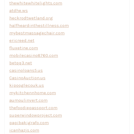
thewhitewhitelights.com
atdhe.ws
heckrodtwetland.org
halfheardinthestillness.com
mybestmassagechair.com
ericreed.net
fluxetine.com
mobilecasino8760.com
betqq3.net
casinoloans5.us
CasinoAuction.us
kipooglecouk.us
mykitchennhome.com
aumoulinvert.com
thefoodiepassport.com
superwindowproject.com
papibakigrafo.com
icanhazjs.com