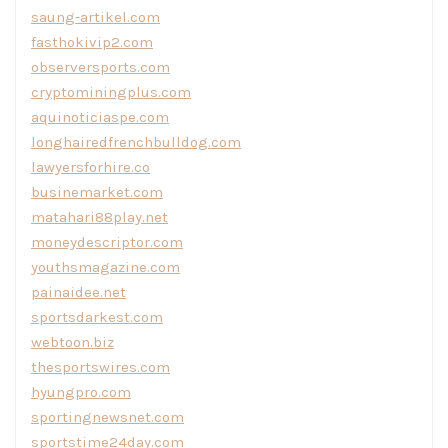
saung-artikel.com
fasthokivip2.com
observersports.com
cryptominingplus.com
aquinoticiaspe.com
longhairedfrenchbulldog.com
lawyersforhire.co
businemarket.com
matahari88play.net
moneydescriptor.com
youthsmagazine.com
painaidee.net
sportsdarkest.com
webtoon.biz
thesportswires.com
hyungpro.com
sportingnewsnet.com
sportstime24day.com