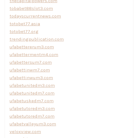
thecapitalpowers.com
tobabet88slot3.com
todayscurrentnews.com
totobet77.asia
totobet77.org
trendingpublication.com
ufabettererum3.com
ufabettermentm4.com
ufabettersum7.com
ufabettinwm7.com
ufabettinwum3.com
ufabetunitedm3.com
ufabetunitedm7.com
ufabetuskedm7.com
ufabetutoredm3.com
ufabetutoredm7.com
ufabetvalleyum3.com
veloxview.com