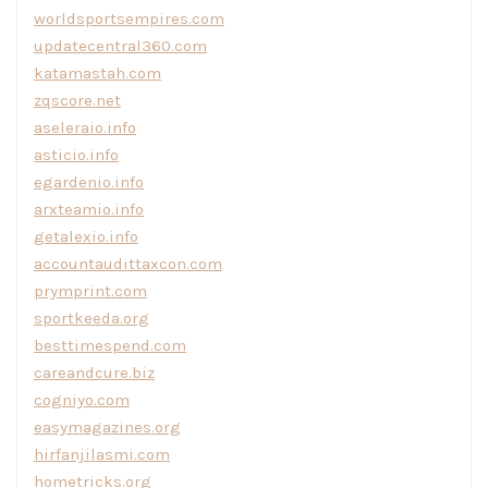
worldsportsempires.com
updatecentral360.com
katamastah.com
zqscore.net
aseleraio.info
asticio.info
egardenio.info
arxteamio.info
getalexio.info
accountaudittaxcon.com
prymprint.com
sportkeeda.org
besttimespend.com
careandcure.biz
cogniyo.com
easymagazines.org
hirfanjilasmi.com
hometricks.org