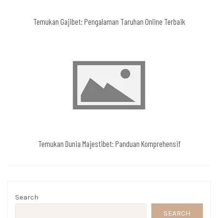
Temukan Gajibet: Pengalaman Taruhan Online Terbaik
Temukan Dunia Majestibet: Panduan Komprehensif
Search
SEARCH