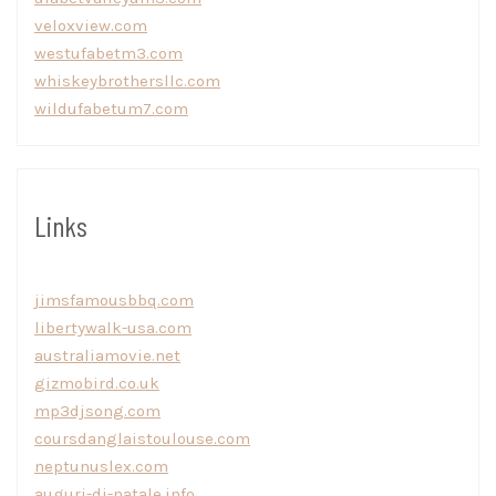
veloxview.com
westufabetm3.com
whiskeybrothersllc.com
wildufabetum7.com
Links
jimsfamousbbq.com
libertywalk-usa.com
australiamovie.net
gizmobird.co.uk
mp3djsong.com
coursdanglaistoulouse.com
neptunuslex.com
auguri-di-natale.info