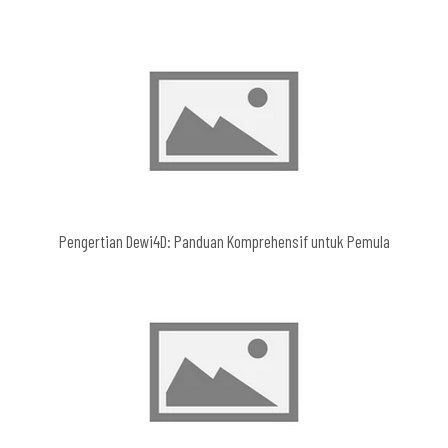
Pengertian Dewi4D: Panduan Komprehensif untuk Pemula