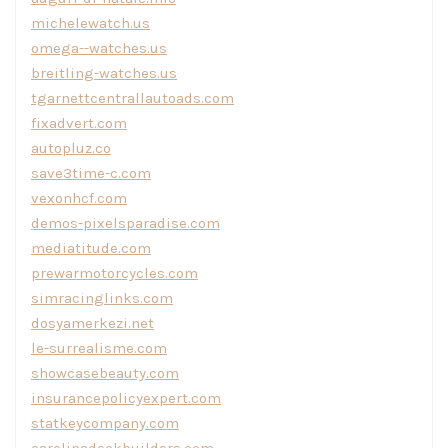
michelewatch.us
omega--watches.us
breitling-watches.us
tgarnettcentrallautoads.com
fixadvert.com
autopluz.co
save3time-c.com
vexonhcf.com
demos-pixelsparadise.com
mediatitude.com
prewarmotorcycles.com
simracinglinks.com
dosyamerkezi.net
le-surrealisme.com
showcasebeauty.com
insurancepolicyexpert.com
statkeycompany.com
carolinadeckbuilders.com