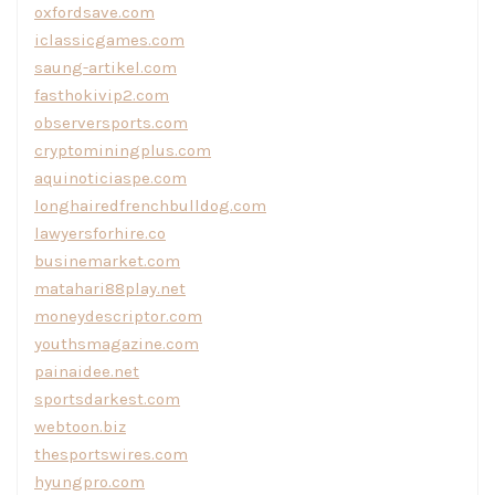
oxfordsave.com
iclassicgames.com
saung-artikel.com
fasthokivip2.com
observersports.com
cryptominingplus.com
aquinoticiaspe.com
longhairedfrenchbulldog.com
lawyersforhire.co
businemarket.com
matahari88play.net
moneydescriptor.com
youthsmagazine.com
painaidee.net
sportsdarkest.com
webtoon.biz
thesportswires.com
hyungpro.com