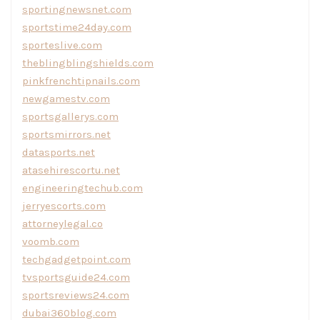
sportingnewsnet.com
sportstime24day.com
sporteslive.com
theblingblingshields.com
pinkfrenchtipnails.com
newgamestv.com
sportsgallerys.com
sportsmirrors.net
datasports.net
atasehirescortu.net
engineeringtechub.com
jerryescorts.com
attorneylegal.co
voomb.com
techgadgetpoint.com
tvsportsguide24.com
sportsreviews24.com
dubai360blog.com