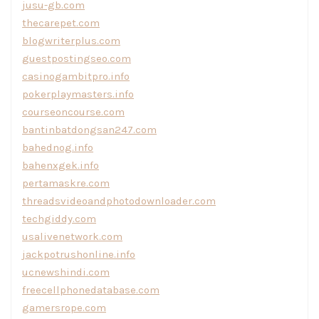
jusu-gb.com
thecarepet.com
blogwriterplus.com
guestpostingseo.com
casinogambitpro.info
pokerplaymasters.info
courseoncourse.com
bantinbatdongsan247.com
bahednog.info
bahenxgek.info
pertamaskre.com
threadsvideoandphotodownloader.com
techgiddy.com
usalivenetwork.com
jackpotrushonline.info
ucnewshindi.com
freecellphonedatabase.com
gamersrope.com