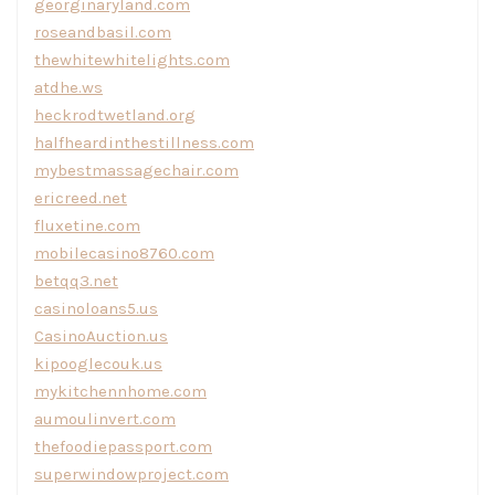
georginaryland.com
roseandbasil.com
thewhitewhitelights.com
atdhe.ws
heckrodtwetland.org
halfheardinthestillness.com
mybestmassagechair.com
ericreed.net
fluxetine.com
mobilecasino8760.com
betqq3.net
casinoloans5.us
CasinoAuction.us
kipooglecouk.us
mykitchennhome.com
aumoulinvert.com
thefoodiepassport.com
superwindowproject.com