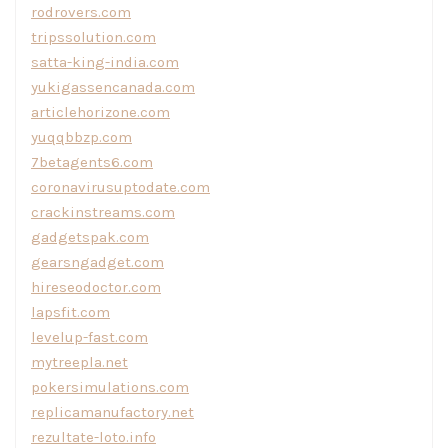
rodrovers.com
tripssolution.com
satta-king-india.com
yukigassencanada.com
articlehorizone.com
yuqqbbzp.com
7betagents6.com
coronavirusuptodate.com
crackinstreams.com
gadgetspak.com
gearsngadget.com
hireseodoctor.com
lapsfit.com
levelup-fast.com
mytreepla.net
pokersimulations.com
replicamanufactory.net
rezultate-loto.info