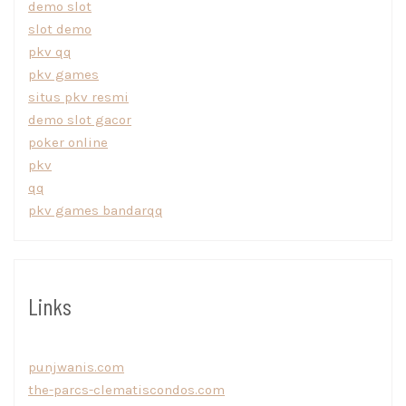
demo slot
slot demo
pkv qq
pkv games
situs pkv resmi
demo slot gacor
poker online
pkv
qq
pkv games bandarqq
Links
punjwanis.com
the-parcs-clematiscondos.com