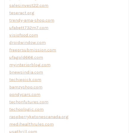
salesinvest22.com
teseract.org
trendy-ama-shop.com
ufabett732m7.com
visiofood.com
droidwindow.com
freeprsubmission.com
ufagold666.com
myinteriorblog.com
bnewsindia.com
techiepick.com
bamzyshop.com
pondycars.com
techonfutures.com
techoologic.com
raspberryketonescanada.org
medihealthrules.com
usathrill.com