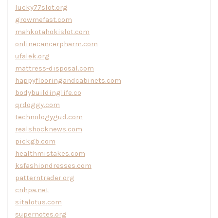
lucky77slot.org
growmefast.com
mahkotahokislot.com
onlinecancerpharm.com
ufalek.org
mattress-disposal.com
happyflooringandcabinets.com
bodybuildinglife.co
qrdoggy.com
technologygud.com
realshocknews.com
pickgb.com
healthmistakes.com
ksfashiondresses.com
patterntrader.org
cnhpa.net
sitalotus.com
supernotes.org