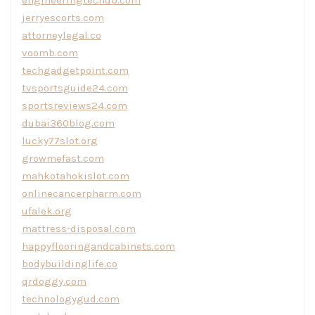
jerryescorts.com
attorneylegal.co
voomb.com
techgadgetpoint.com
tvsportsguide24.com
sportsreviews24.com
dubai360blog.com
lucky77slot.org
growmefast.com
mahkotahokislot.com
onlinecancerpharm.com
ufalek.org
mattress-disposal.com
happyflooringandcabinets.com
bodybuildinglife.co
qrdoggy.com
technologygud.com