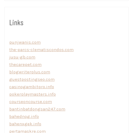
Links
punjwanis.com
the-parcs-clematiscondos.com
jusu-gb.com
thecarepet.com
blogwriterplus.com
guestpostingseo.com
casinogambitpro.info
pokerplaymasters.info
courseoncourse.com
bantinbatdongsan247.com
bahednog.info
bahenxgek.info
pertamaskre.com