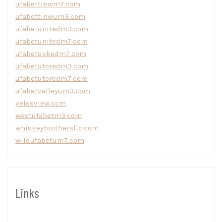
ufabettinwm7.com
ufabettinwum3.com
ufabetunitedm3.com
ufabetunitedm7.com
ufabetuskedm7.com
ufabetutoredm3.com
ufabetutoredm7.com
ufabetvalleyum3.com
veloxview.com
westufabetm3.com
whiskeybrothersllc.com
wildufabetum7.com
Links