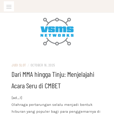
Skip
to
content
Nikmati kemenangan besar malam ini dengan slot gacor dari PG Soft
SLOT GACOR MALAM INI DARI PG
tanpa perlu deposit. Slot terbaik untuk Anda yang ingin menang besar.
JUDI SLOT
/
OCTOBER 16, 2025
SOFT, DAPATKAN MAXWIN BESAR
Dari MMA hingga Tinju: Menjelajahi
TANPA DEPOSIT
Acara Seru di CMBET
[ad_1]
Olahraga pertarungan selalu menjadi bentuk
hiburan yang populer bagi para penggemarnya di