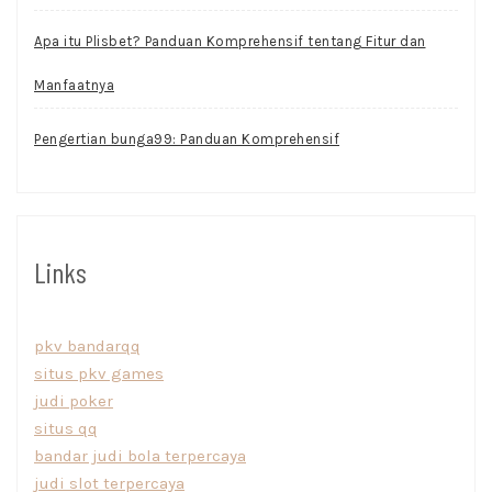
Apa itu Plisbet? Panduan Komprehensif tentang Fitur dan
Manfaatnya
Pengertian bunga99: Panduan Komprehensif
Links
pkv bandarqq
situs pkv games
judi poker
situs qq
bandar judi bola terpercaya
judi slot terpercaya