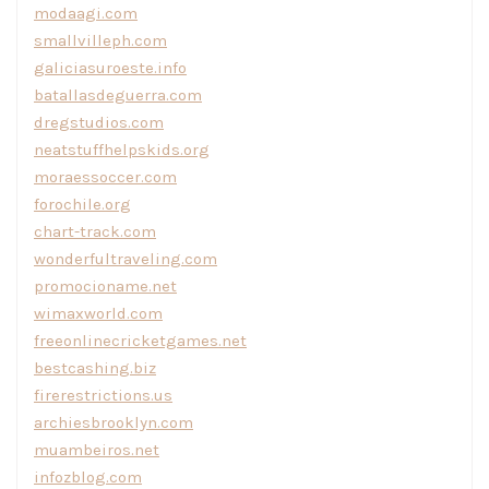
modaagi.com
smallvilleph.com
galiciasuroeste.info
batallasdeguerra.com
dregstudios.com
neatstuffhelpskids.org
moraessoccer.com
forochile.org
chart-track.com
wonderfultraveling.com
promocioname.net
wimaxworld.com
freeonlinecricketgames.net
bestcashing.biz
firerestrictions.us
archiesbrooklyn.com
muambeiros.net
infozblog.com