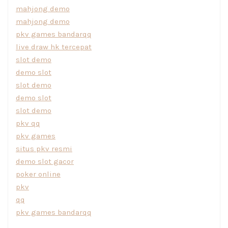
mahjong demo
mahjong demo
pkv games bandarqq
live draw hk tercepat
slot demo
demo slot
slot demo
demo slot
slot demo
pkv qq
pkv games
situs pkv resmi
demo slot gacor
poker online
pkv
qq
pkv games bandarqq