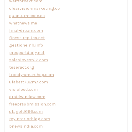
waitfornext.com
clearvisionmarketing.co
quantum-code.co
whatnews.me
final-dream.com
finest-replica.net
gestioneinh.info
prosportdaily.net
salesinvest22.com
teseract.org
trendy-ama-shop.com
ufabett732m7.com
visiofood.com
droidwindow.com
freeprsubmission.com
ufagold666.com
myinteriorblog.com
bnewsindia.com