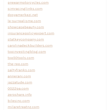
prewarmotorcycles.com
simracinglinks.com
dosyamerkezi.net
le-surrealisme.com
showcasebeauty.com
insurancepolicyexpert.com
statkeycompany.com
carolinadeckbuilders.com
topinvestingblog.com
top50tools.com
the-rep.com
saltyfranks.com
annerani.com
jazzatude.com
0022pa.com
zeroshare.info
bilesinc.com
milaretreatnz.com