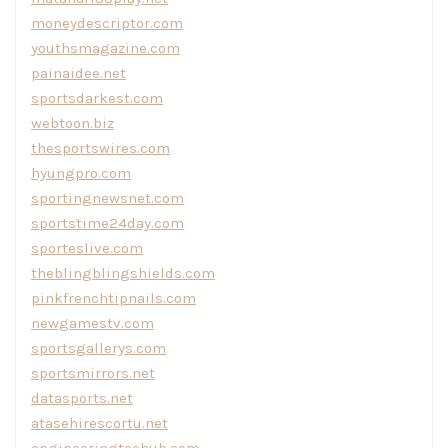
moneydescriptor.com
youthsmagazine.com
painaidee.net
sportsdarkest.com
webtoon.biz
thesportswires.com
hyungpro.com
sportingnewsnet.com
sportstime24day.com
sporteslive.com
theblingblingshields.com
pinkfrenchtipnails.com
newgamestv.com
sportsgallerys.com
sportsmirrors.net
datasports.net
atasehirescortu.net
engineeringtechub.com