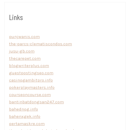
Links
punjwanis.com
the-parcs-clematiscondos.com
jusu-gb.com
thecarepet.com
blogwriterplus.com
guestpostingseo.com
casinogambitpro.info
pokerplaymasters.info
courseoncourse.com
bantinbatdongsan247.com
bahednog.info
bahenxgek.info
pertamaskre.com