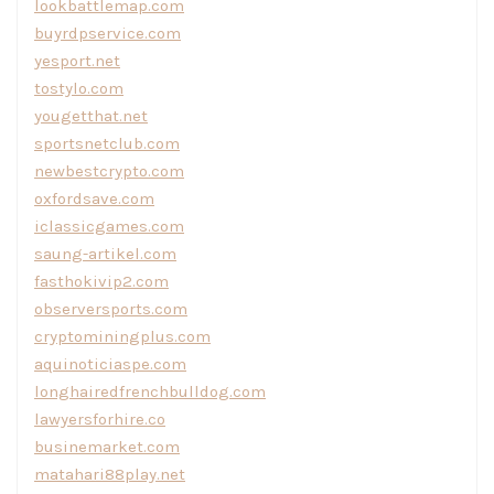
lookbattlemap.com
buyrdpservice.com
yesport.net
tostylo.com
yougetthat.net
sportsnetclub.com
newbestcrypto.com
oxfordsave.com
iclassicgames.com
saung-artikel.com
fasthokivip2.com
observersports.com
cryptominingplus.com
aquinoticiaspe.com
longhairedfrenchbulldog.com
lawyersforhire.co
businemarket.com
matahari88play.net