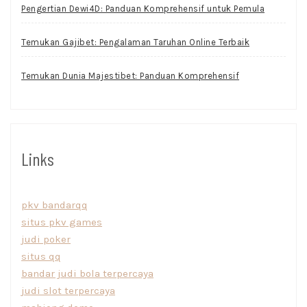
Pengertian Dewi4D: Panduan Komprehensif untuk Pemula
Temukan Gajibet: Pengalaman Taruhan Online Terbaik
Temukan Dunia Majestibet: Panduan Komprehensif
Links
pkv bandarqq
situs pkv games
judi poker
situs qq
bandar judi bola terpercaya
judi slot terpercaya