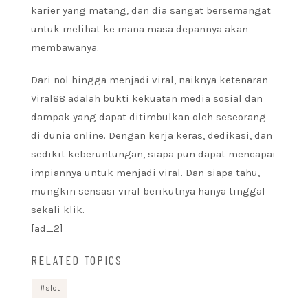
karier yang matang, dan dia sangat bersemangat
untuk melihat ke mana masa depannya akan
membawanya.
Dari nol hingga menjadi viral, naiknya ketenaran
Viral88 adalah bukti kekuatan media sosial dan
dampak yang dapat ditimbulkan oleh seseorang
di dunia online. Dengan kerja keras, dedikasi, dan
sedikit keberuntungan, siapa pun dapat mencapai
impiannya untuk menjadi viral. Dan siapa tahu,
mungkin sensasi viral berikutnya hanya tinggal
sekali klik.
[ad_2]
RELATED TOPICS
slot