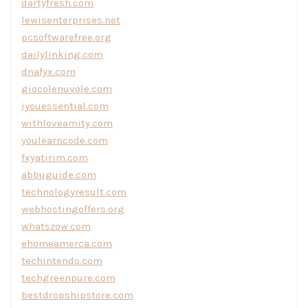
dartyfresh.com
lewisenterprises.net
pcsoftwarefree.org
dailylinking.com
dnafyx.com
giocolenuvole.com
iyouessential.com
withloveamity.com
youlearncode.com
fxyatirim.com
abbuguide.com
technologyresult.com
webhostingoffers.org
whatszow.com
ehomeamerca.com
techintendo.com
techgreenpure.com
bestdropshipstore.com