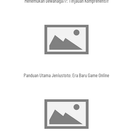
Menemukan Dewanaga77: Tinjauan Komprehensif
Panduan Utama Jeniustoto: Era Baru Game Online