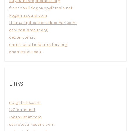
buyskincareproducts.org
frenchbulldogpuppyforsale.net
kogamasquid.com
themultiplicationtablechart.com
casinoglamour.org
dextercoin.io
christianarticledirectory.org
5homestyle.com
Links
stagehubs.com
1x2forum.net
login99bet.com
secretcourtesans.com