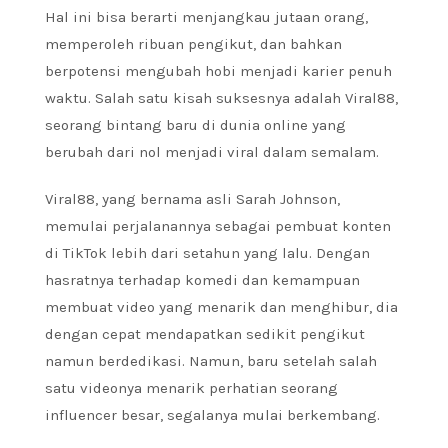
Hal ini bisa berarti menjangkau jutaan orang,
memperoleh ribuan pengikut, dan bahkan
berpotensi mengubah hobi menjadi karier penuh
waktu. Salah satu kisah suksesnya adalah Viral88,
seorang bintang baru di dunia online yang
berubah dari nol menjadi viral dalam semalam.
Viral88, yang bernama asli Sarah Johnson,
memulai perjalanannya sebagai pembuat konten
di TikTok lebih dari setahun yang lalu. Dengan
hasratnya terhadap komedi dan kemampuan
membuat video yang menarik dan menghibur, dia
dengan cepat mendapatkan sedikit pengikut
namun berdedikasi. Namun, baru setelah salah
satu videonya menarik perhatian seorang
influencer besar, segalanya mulai berkembang.