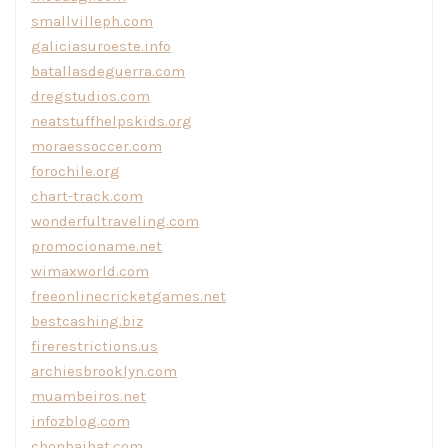
smallvilleph.com
galiciasuroeste.info
batallasdeguerra.com
dregstudios.com
neatstuffhelpskids.org
moraessoccer.com
forochile.org
chart-track.com
wonderfultraveling.com
promocioname.net
wimaxworld.com
freeonlinecricketgames.net
bestcashing.biz
firerestrictions.us
archiesbrooklyn.com
muambeiros.net
infozblog.com
chonbaihat.com