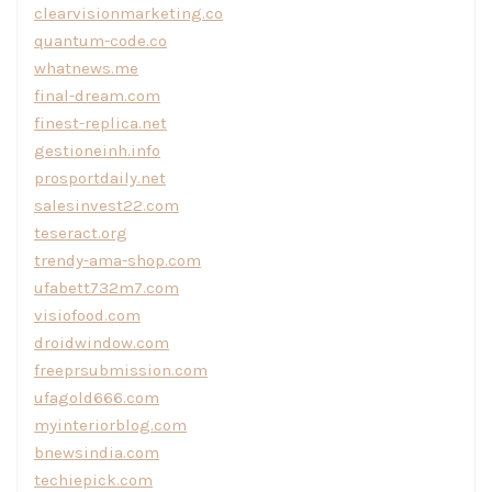
clearvisionmarketing.co
quantum-code.co
whatnews.me
final-dream.com
finest-replica.net
gestioneinh.info
prosportdaily.net
salesinvest22.com
teseract.org
trendy-ama-shop.com
ufabett732m7.com
visiofood.com
droidwindow.com
freeprsubmission.com
ufagold666.com
myinteriorblog.com
bnewsindia.com
techiepick.com