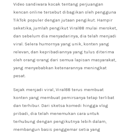
Video sandiwara kocak tentang perjuangan
kencan online tersebut dibagikan oleh pengguna
TikTok populer dengan jutaan pengikut. Hampir
seketika, jumlah pengikut Viral88 mulai meroket,
dan sebelum dia menyadarinya, dia telah menjadi
viral. Selera humornya yang unik, konten yang
relevan, dan kepribadiannya yang tulus diterima
oleh orang-orang dari semua lapisan masyarakat,
yang menyebabkan ketenarannya meningkat
pesat.
Sejak menjadi viral, Viral88 terus membuat
konten yang membuat pemirsanya tetap terlibat
dan terhibur. Dari sketsa komedi hingga vlog
pribadi, dia telah menemukan cara untuk
terhubung dengan pengikutnya lebih dalam,
membangun basis penggemar setia yang