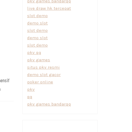
pkv games bandarqq
live draw hk tercepat
slot demo
demo slot
slot demo
demo slot
slot demo
pkv qq
pkv games
situs pkv resmi
demo slot gacor
hensif
poker online
a
pkv
qq
pkv games bandarqq