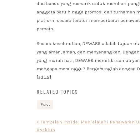
dan bonus yang menarik untuk memberi pengh
anggota baru hingga promosi dan turnamen m
platform secara teratur memperbarui penawar
pemain.
Secara keseluruhan, DEWA89 adalah tujuan u
yang aman, aman, dan menyenangkan. Dengan 
yang murah hati, DEWA89 memiliki semua yan
mengapa menunggu? Bergabunglah dengan Dew
[ad_2]
RELATED TOPICS
slot
Post
< Tampilan Inside: Menjelajahi Penawaran U
Xyzklub
navigation