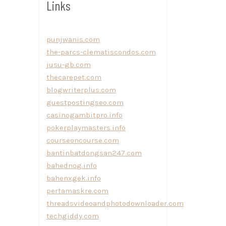
Links
punjwanis.com
the-parcs-clematiscondos.com
jusu-gb.com
thecarepet.com
blogwriterplus.com
guestpostingseo.com
casinogambitpro.info
pokerplaymasters.info
courseoncourse.com
bantinbatdongsan247.com
bahednog.info
bahenxgek.info
pertamaskre.com
threadsvideoandphotodownloader.com
techgiddy.com