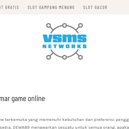
OT GRATIS
SLOT GAMPANG MENANG
SLOT GACOR
n slot gacor dari PG Soft tanpa perlu deposit. Slot te
OR MALAM INI DARI
emar game online
MAXWIN BESAR TAN
ine terkemuka yang memenuhi kebutuhan dan preferensi peng
sedia, DEWA89 menawarkan sesuatu untuk semua orang, apak