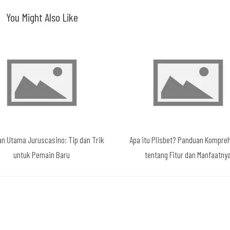
You Might Also Like
n Utama Juruscasino: Tip dan Trik
Apa itu Plisbet? Panduan Kompre
untuk Pemain Baru
tentang Fitur dan Manfaatny