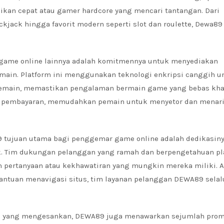
ikan cepat atau gamer hardcore yang mencari tantangan. Dari
ckjack hingga favorit modern seperti slot dan roulette, Dewa89
game online lainnya adalah komitmennya untuk menyediakan
ain. Platform ini menggunakan teknologi enkripsi canggih u
pemain, memastikan pengalaman bermain game yang bebas kha
si pembayaran, memudahkan pemain untuk menyetor dan menar
9 tujuan utama bagi penggemar game online adalah dedikasin
k. Tim dukungan pelanggan yang ramah dan berpengetahuan pl
 pertanyaan atau kekhawatiran yang mungkin mereka miliki. 
antuan menavigasi situs, tim layanan pelanggan DEWA89 selal
an yang mengesankan, DEWA89 juga menawarkan sejumlah prom