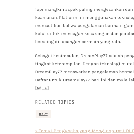
Tapi mungkin aspek paling mengesankan dari
keamanan. Platform ini menggunakan teknolog
memastikan bahwa pengalaman bermain game 
ketat untuk mencegah kecurangan dan pereta
bersaing di lapangan bermain yang rata.
Sebagai kesimpulan, DreamPlay77 adalah peng
tingkat keterampilan. Dengan teknologi mutak
DreamPlay77 menawarkan pengalaman bermain
Daftar untuk DreamPlay77 hari ini dan mulai
[ad_2]
RELATED TOPICS
slot
Post
< Temui Pengusaha yang Menginspirasi Di B