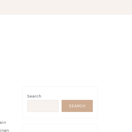
rbaik untuk Anda yang ingin menang besar.
 PG SOFT,
Search
PA DEPOSIT
SEARCH
ain
inan