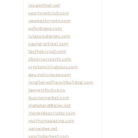
yougetthat.net
sportsnetclub.com
newbestcrypto.com
oxfordsave.com
iclassicgames.com
saung-artikel.com
fasthokivip2.com
observersports.com
cryptominingplus.com
aquinoticiaspe.com
longhairedfrenchbulldog.com
lawyersforhire.co
businemarket.com
matahari88play.net
moneydescriptor.com
youthsmagazine.com
painaidee.net
sportsdarkest.com