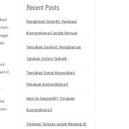
Recent Posts
mkan
Pengertian Dewi4D: Panduan
alam
Komprehensif untuk Pemula
naga
tak
Temukan Gajibet: Pengalaman
Taruhan Online Terbaik
suk
ktif,
Temukan Dunia Majestibet:
Panduan Komprehensif
.
Apa itu Saung4D? Tinjauan
nda
gasi
Komprehensif
Strategi Teratas untuk Menang di