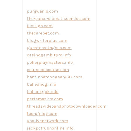
punjwanis.com
the-parcs-clematiscondos.com
jusu-gb.com
thecarepet.com
blogwriterplus.com
guestpostingseo.com
casinogambitpro.info
pokerplaymasters.info
courseoncourse.com
bantinbatdongsan247.com
bahednog.info
bahenxgek.info
pertamaskre.com
threadsvideoandphotodownloader.com
techgiddy.com
usalivenetwork.com
jackpotrushonline.info