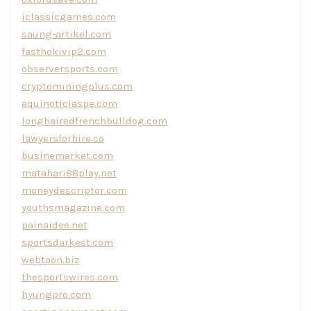
iclassicgames.com
saung-artikel.com
fasthokivip2.com
observersports.com
cryptominingplus.com
aquinoticiaspe.com
longhairedfrenchbulldog.com
lawyersforhire.co
businemarket.com
matahari88play.net
moneydescriptor.com
youthsmagazine.com
painaidee.net
sportsdarkest.com
webtoon.biz
thesportswires.com
hyungpro.com