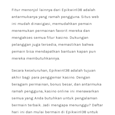
Fitur menonjol lainnya dari Epikwin138 adalah
antarmukanya yang ramah pengguna. Situs web
ini mudah dinavigasi, memudahkan pemain
menemukan permainan favorit mereka dan
mengakses semua fitur kasino. Dukungan
pelanggan juga tersedia, memastikan bahwa
pemain bisa mendapatkan bantuan kapan pun
mereka membutuhkannya.
Secara keseluruhan, Epikwin138 adalah tujuan
akhir bagi para penggemar kasino. Dengan
beragam permainan, bonus besar, dan antarmuka
ramah pengguna, kasino online ini menawarkan
semua yang Anda butuhkan untuk pengalaman
bermain terbaik. Jadi mengapa menunggu? Daftar
hari ini dan mulai bermain di Epikwin138 untuk