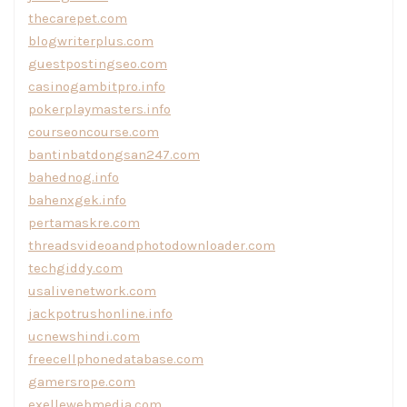
thecarepet.com
blogwriterplus.com
guestpostingseo.com
casinogambitpro.info
pokerplaymasters.info
courseoncourse.com
bantinbatdongsan247.com
bahednog.info
bahenxgek.info
pertamaskre.com
threadsvideoandphotodownloader.com
techgiddy.com
usalivenetwork.com
jackpotrushonline.info
ucnewshindi.com
freecellphonedatabase.com
gamersrope.com
exellewebmedia.com