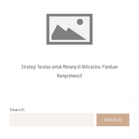
Strategi Teratas untuk Menang di Ahlicasino: Panduan
Komprehensif
Search
SEARCH