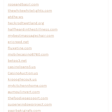
roseandbasil.com
thewhitewhitelights.com
atdhe.ws
heckrodtwetland.org
halfheardinthestillness.com
mybestmassagechair.com
ericreed.net
fluxetine.com
mobilecasino8760.com
betqq3.net
casinoloans5.us
CasinoAuction.us
kipooglecouk.us
mykitchennhome.com
aumoulinvert.com
thefoodiepassport.com
superwindowproject.com
papibakigrafo.com