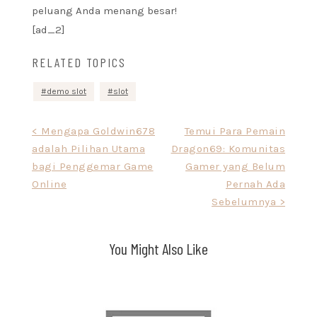
peluang Anda menang besar!
[ad_2]
RELATED TOPICS
demo slot
slot
Post
< Mengapa Goldwin678
Temui Para Pemain
adalah Pilihan Utama
Dragon69: Komunitas
navigation
bagi Penggemar Game
Gamer yang Belum
Online
Pernah Ada
Sebelumnya >
You Might Also Like