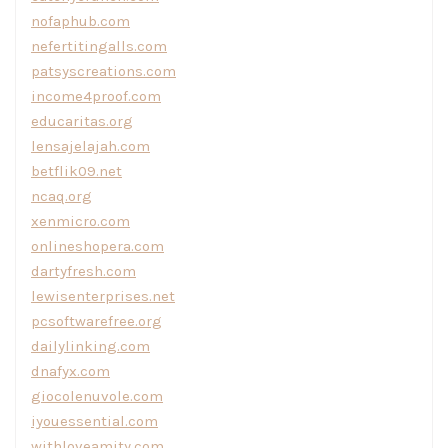
nofaphub.com
nefertitingalls.com
patsyscreations.com
income4proof.com
educaritas.org
lensajelajah.com
betflik09.net
ncaq.org
xenmicro.com
onlineshopera.com
dartyfresh.com
lewisenterprises.net
pcsoftwarefree.org
dailylinking.com
dnafyx.com
giocolenuvole.com
iyouessential.com
withloveamity.com