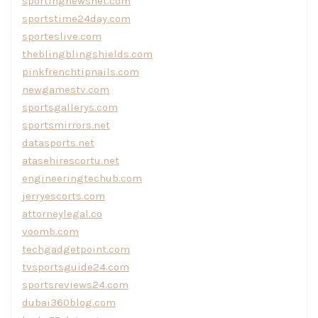
sportingnewsnet.com
sportstime24day.com
sporteslive.com
theblingblingshields.com
pinkfrenchtipnails.com
newgamestv.com
sportsgallerys.com
sportsmirrors.net
datasports.net
atasehirescortu.net
engineeringtechub.com
jerryescorts.com
attorneylegal.co
voomb.com
techgadgetpoint.com
tvsportsguide24.com
sportsreviews24.com
dubai360blog.com