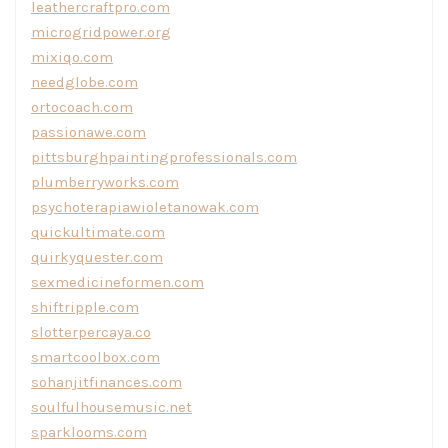
leathercraftpro.com
microgridpower.org
mixiqo.com
needglobe.com
ortocoach.com
passionawe.com
pittsburghpaintingprofessionals.com
plumberryworks.com
psychoterapiawioletanowak.com
quickultimate.com
quirkyquester.com
sexmedicineformen.com
shiftripple.com
slotterpercaya.co
smartcoolbox.com
sohanjitfinances.com
soulfulhousemusic.net
sparklooms.com