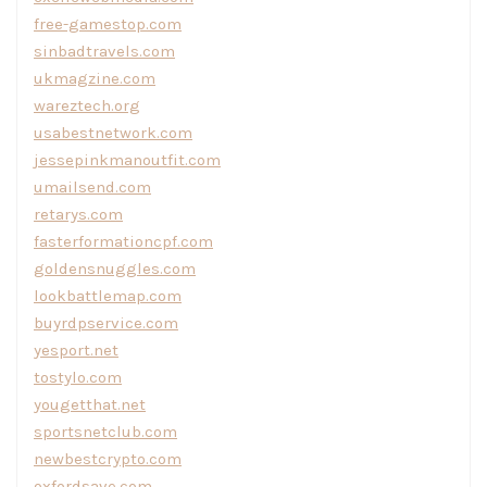
free-gamestop.com
sinbadtravels.com
ukmagzine.com
wareztech.org
usabestnetwork.com
jessepinkmanoutfit.com
umailsend.com
retarys.com
fasterformationcpf.com
goldensnuggles.com
lookbattlemap.com
buyrdpservice.com
yesport.net
tostylo.com
yougetthat.net
sportsnetclub.com
newbestcrypto.com
oxfordsave.com