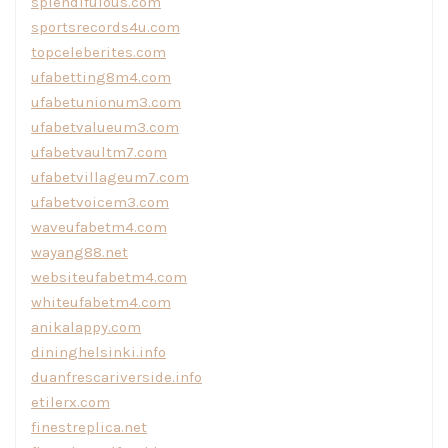
splendifulous.com
sportsrecords4u.com
topceleberites.com
ufabetting8m4.com
ufabetunionum3.com
ufabetvalueum3.com
ufabetvaultm7.com
ufabetvillageum7.com
ufabetvoicem3.com
waveufabetm4.com
wayang88.net
websiteufabetm4.com
whiteufabetm4.com
anikalappy.com
dininghelsinki.info
duanfrescariverside.info
etilerx.com
finestreplica.net