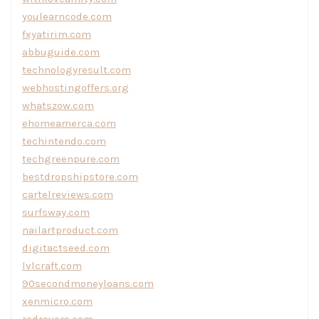
youlearncode.com
fxyatirim.com
abbuguide.com
technologyresult.com
webhostingoffers.org
whatszow.com
ehomeamerca.com
techintendo.com
techgreenpure.com
bestdropshipstore.com
cartelreviews.com
surfsway.com
nailartproduct.com
digitactseed.com
lvlcraft.com
90secondmoneyloans.com
xenmicro.com
rodrovers.com