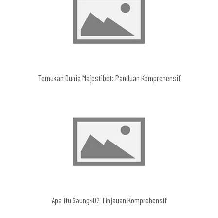
Temukan Dunia Majestibet: Panduan Komprehensif
Apa itu Saung4D? Tinjauan Komprehensif