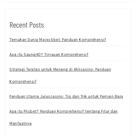
Recent Posts
Temukan Dunia Majestibet: Panduan Komprehensif
Apa itu Saung4D? Tinjauan Komprehensif
Strategi Teratas untuk Menang di Ahlicasino: Panduan
Komprehensif
Panduan Utama Juruscasino: Tip dan Trik untuk Pemain Baru
Apa itu Plisbet? Panduan Komprehensif tentang Fitur dan
Manfaatnya