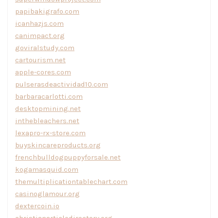
papibakigrafo.com
icanhazjs.com
canimpact.org
goviralstudy.com
cartourism.net
apple-cores.com
pulserasdeactividad10.com
barbaracarlotti.com
desktopmining.net
inthebleachers.net
lexapro-rx-store.com
buyskincareproducts.org
frenchbulldogpuppyforsale.net
kogamasquid.com
themultiplicationtablechart.com
casinoglamour.org
dextercoin.io
christianarticledirectory.org