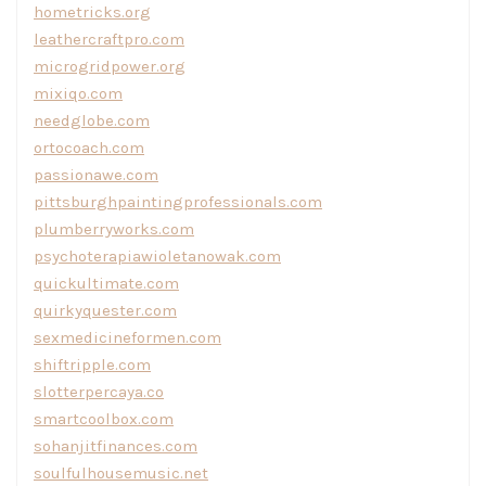
hometricks.org
leathercraftpro.com
microgridpower.org
mixiqo.com
needglobe.com
ortocoach.com
passionawe.com
pittsburghpaintingprofessionals.com
plumberryworks.com
psychoterapiawioletanowak.com
quickultimate.com
quirkyquester.com
sexmedicineformen.com
shiftripple.com
slotterpercaya.co
smartcoolbox.com
sohanjitfinances.com
soulfulhousemusic.net