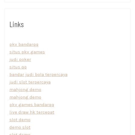
Links
pkv bandarqq
situs pkv games
judi poker
situs qq
bandar judi bola terpercaya
judi slot terpercaya
mahjong demo
mahjong demo
pkv games bandarqq
live draw hk tercepat
slot demo
demo slot
slot demo