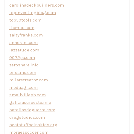
carolinadeckbuilders.com
topinvestingblog.com
top50tools.com
the-rep.com
saltyfranks.com
annerani.com
jazzatude.com
0022pa.com
zeroshare.info
bilesinc.com
milaretreatnz.com
modaagi.com
smallvilleph.com
galiciasuroeste.info
batallasdeguerra.com
dregstudios.com
neatstuffhelpskids.org
moraessoccer.com