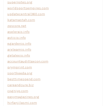
supernotes.org
worldsportsempires.com
updatecentral360.com
katamastah.com
zqscore.net
aseleraio.info
asticio.info
egardenio.info
arxteamio.info
getalexio.info
accountaudittaxcon.com
prymprint.com
sportkeeda.org
besttimespend.com
careandcure.biz
cogniyo.com
easymagazines.org
hirfanjilasmi.com