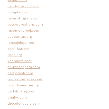
catchycrunch.com
nofaphub.com
nefertitingalls.com
patsyscreations.com
income4proof.com
educaritas.org
lensajelajah.com
betflik09.net
ncaq.org
xenmicro.com
onlineshopera.com
dartyfresh.com
lewisenterprises.net
pcsoftwarefree.org
dailylinking.com
dnafyx.com
giocolenuvole.com