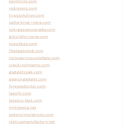
xenmicro.com
rodrovers.com
tripssolution.com
satta-king-india.com
yukigassencanada.com
articlehorizone.com
yuqqbbzp.com
7betagents6.com
coronavirusuptodate.com
crackinstreams.com
gadgetspak.com
gearsngadget.com
hireseodoctor.com
lapsfit.com
levelup-fast.com
mytreepla.net
pokersimulations.com
replicamanufactory.net