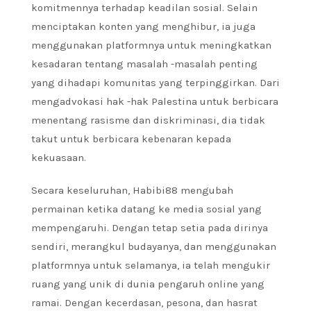
komitmennya terhadap keadilan sosial. Selain
menciptakan konten yang menghibur, ia juga
menggunakan platformnya untuk meningkatkan
kesadaran tentang masalah -masalah penting
yang dihadapi komunitas yang terpinggirkan. Dari
mengadvokasi hak -hak Palestina untuk berbicara
menentang rasisme dan diskriminasi, dia tidak
takut untuk berbicara kebenaran kepada
kekuasaan.
Secara keseluruhan, Habibi88 mengubah
permainan ketika datang ke media sosial yang
mempengaruhi. Dengan tetap setia pada dirinya
sendiri, merangkul budayanya, dan menggunakan
platformnya untuk selamanya, ia telah mengukir
ruang yang unik di dunia pengaruh online yang
ramai. Dengan kecerdasan, pesona, dan hasrat