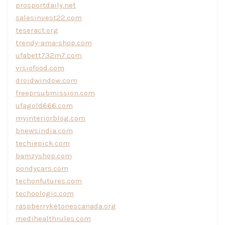
prosportdaily.net
salesinvest22.com
teseract.org
trendy-ama-shop.com
ufabett732m7.com
visiofood.com
droidwindow.com
freeprsubmission.com
ufagold666.com
myinteriorblog.com
bnewsindia.com
techiepick.com
bamzyshop.com
pondycars.com
techonfutures.com
techoologic.com
raspberryketonescanada.org
medihealthrules.com