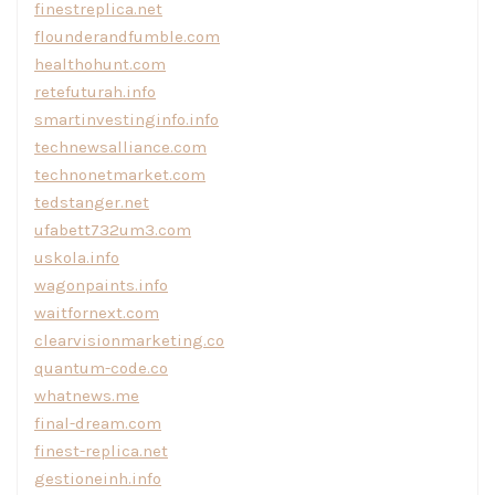
finestreplica.net
flounderandfumble.com
healthohunt.com
retefuturah.info
smartinvestinginfo.info
technewsalliance.com
technonetmarket.com
tedstanger.net
ufabett732um3.com
uskola.info
wagonpaints.info
waitfornext.com
clearvisionmarketing.co
quantum-code.co
whatnews.me
final-dream.com
finest-replica.net
gestioneinh.info