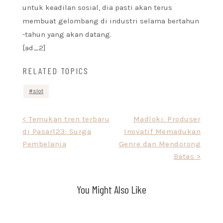
untuk keadilan sosial, dia pasti akan terus
membuat gelombang di industri selama bertahun
-tahun yang akan datang.
[ad_2]
RELATED TOPICS
slot
Post
< Temukan tren terbaru
Madloki: Produser
di Pasar123: Surga
Inovatif Memadukan
navigation
Pembelanja
Genre dan Mendorong
Batas >
You Might Also Like