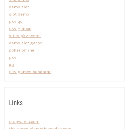
demo slot
slot demo
pkv qq
pkv games
situs pkv resmi
demo slot gacor
poker online
pkv
qq
pkv games bandarqq
Links
punjwanis.com
the-parcs-clematiscondos.com