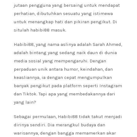
jutaan pengguna yang bersaing untuk mendapat
perhatian, dibutuhkan sesuatu yang istimewa
untuk menangkap hati dan pikiran pengikut. Di
situlah habibi88 masuk.
Habibi88, yang nama aslinya adalah Sarah Ahmed,
adalah bintang yang sedang naik daun di dunia
media sosial yang mempengaruhi. Dengan
perpaduan unik antara humor, keindahan, dan
keasliannya, ia dengan cepat mengumpulkan
banyak pengikut pada platform seperti Instagram
dan Tiktok. Tapi apa yang membedakannya dari
yang lain?
Sebagai permulaan, Habibi88 tidak takut menjadi
dirinya sendiri. Dia merangkul budaya dan
warisannya, dengan bangga memamerkan akar