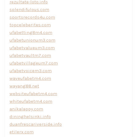
rezultate-loto.info
splendifulous.com
sportsrecords4u.com
topceleberites.com
ufabetting8m4.com
ufabetunionum3.com
ufabetvalueum3.com
ufabetvaultm7.com
ufabetvillageum7.com
ufabetvoicem3.com
waveufabetm4.com
wayang88.net
websiteufabetm4.com
whiteufabetm4.com
anikalappy.com
dininghelsinki.info
duanfrescariverside.info
etilerx.com