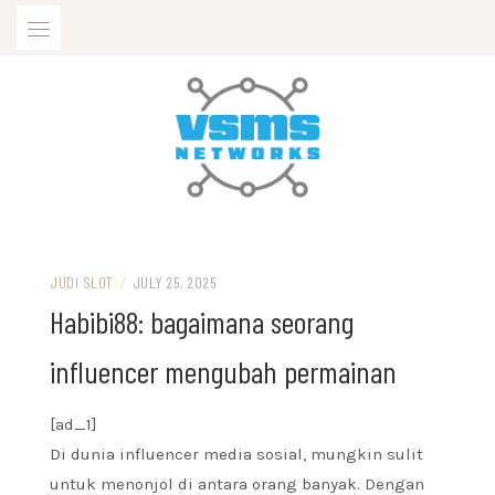
Skip
to
content
Nikmati kemenangan besar malam ini dengan slot gacor dari PG Soft
SLOT GACOR MALAM INI DARI PG
tanpa perlu deposit. Slot terbaik untuk Anda yang ingin menang besar.
JUDI SLOT
/
JULY 25, 2025
SOFT, DAPATKAN MAXWIN BESAR
Habibi88: bagaimana seorang
TANPA DEPOSIT
influencer mengubah permainan
[ad_1]
Di dunia influencer media sosial, mungkin sulit
untuk menonjol di antara orang banyak. Dengan