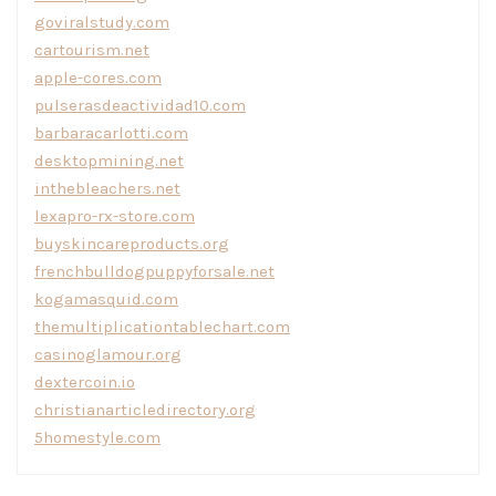
goviralstudy.com
cartourism.net
apple-cores.com
pulserasdeactividad10.com
barbaracarlotti.com
desktopmining.net
inthebleachers.net
lexapro-rx-store.com
buyskincareproducts.org
frenchbulldogpuppyforsale.net
kogamasquid.com
themultiplicationtablechart.com
casinoglamour.org
dextercoin.io
christianarticledirectory.org
5homestyle.com