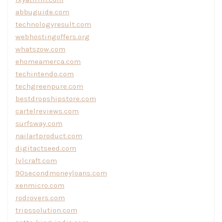
abbuguide.com
technologyresult.com
webhostingoffers.org
whatszow.com
ehomeamerca.com
techintendo.com
techgreenpure.com
bestdropshipstore.com
cartelreviews.com
surfsway.com
nailartproduct.com
digitactseed.com
lvlcraft.com
90secondmoneyloans.com
xenmicro.com
rodrovers.com
tripssolution.com