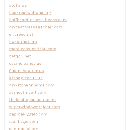
atdhe.ws
heckrodtwetland.org
halfheardinthestillness.com
mybestmassagechair.com
ericreed.net
fluxetine.com
mobilecasino8760.com
betqq3.net
casinoloans5.us
CasinoAuction.us
kipooglecouk.us
mykitchennhome.com
aumoulinvert.com
thefoodiepassport.com
superwindowproject.com
papibakigrafo.com
icanhazjs.com
canimpact.org