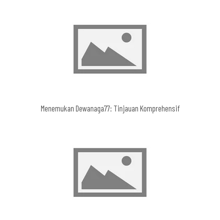
Menemukan Dewanaga77: Tinjauan Komprehensif