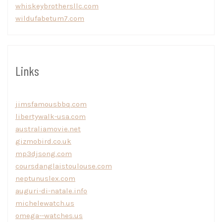
whiskeybrothersllc.com
wildufabetum7.com
Links
jimsfamousbbq.com
libertywalk-usa.com
australiamovie.net
gizmobird.co.uk
mp3djsong.com
coursdanglaistoulouse.com
neptunuslex.com
auguri-di-natale.info
michelewatch.us
omega--watches.us