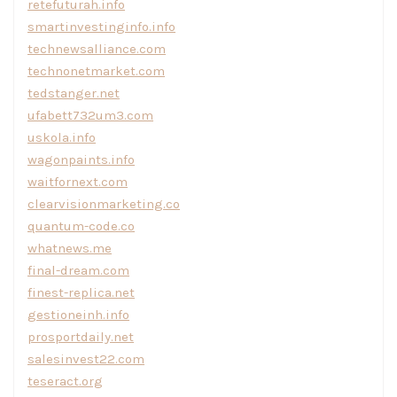
retefuturah.info
smartinvestinginfo.info
technewsalliance.com
technonetmarket.com
tedstanger.net
ufabett732um3.com
uskola.info
wagonpaints.info
waitfornext.com
clearvisionmarketing.co
quantum-code.co
whatnews.me
final-dream.com
finest-replica.net
gestioneinh.info
prosportdaily.net
salesinvest22.com
teseract.org