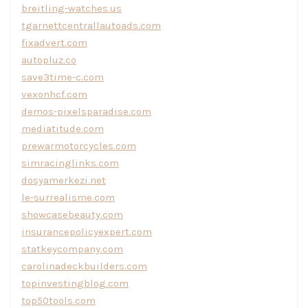
breitling-watches.us
tgarnettcentrallautoads.com
fixadvert.com
autopluz.co
save3time-c.com
vexonhcf.com
demos-pixelsparadise.com
mediatitude.com
prewarmotorcycles.com
simracinglinks.com
dosyamerkezi.net
le-surrealisme.com
showcasebeauty.com
insurancepolicyexpert.com
statkeycompany.com
carolinadeckbuilders.com
topinvestingblog.com
top50tools.com