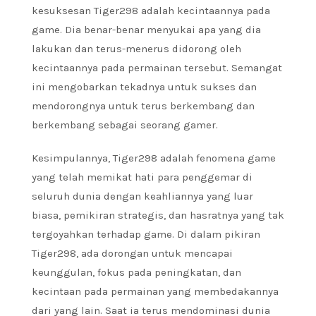
kesuksesan Tiger298 adalah kecintaannya pada
game. Dia benar-benar menyukai apa yang dia
lakukan dan terus-menerus didorong oleh
kecintaannya pada permainan tersebut. Semangat
ini mengobarkan tekadnya untuk sukses dan
mendorongnya untuk terus berkembang dan
berkembang sebagai seorang gamer.
Kesimpulannya, Tiger298 adalah fenomena game
yang telah memikat hati para penggemar di
seluruh dunia dengan keahliannya yang luar
biasa, pemikiran strategis, dan hasratnya yang tak
tergoyahkan terhadap game. Di dalam pikiran
Tiger298, ada dorongan untuk mencapai
keunggulan, fokus pada peningkatan, dan
kecintaan pada permainan yang membedakannya
dari yang lain. Saat ia terus mendominasi dunia