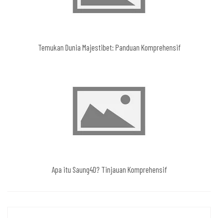
Temukan Dunia Majestibet: Panduan Komprehensif
Apa itu Saung4D? Tinjauan Komprehensif