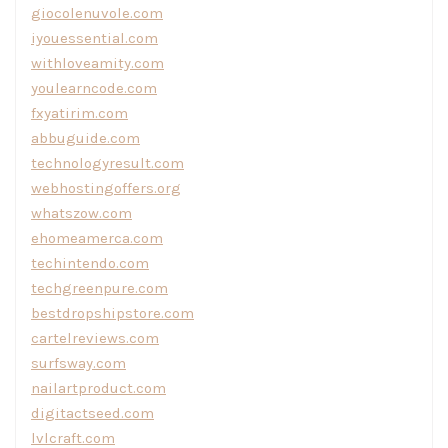
giocolenuvole.com
iyouessential.com
withloveamity.com
youlearncode.com
fxyatirim.com
abbuguide.com
technologyresult.com
webhostingoffers.org
whatszow.com
ehomeamerca.com
techintendo.com
techgreenpure.com
bestdropshipstore.com
cartelreviews.com
surfsway.com
nailartproduct.com
digitactseed.com
lvlcraft.com