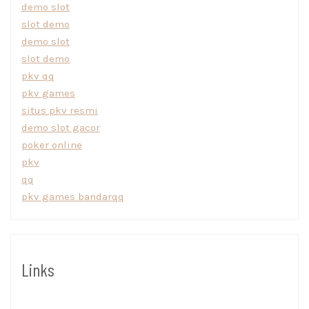
demo slot
slot demo
demo slot
slot demo
pkv qq
pkv games
situs pkv resmi
demo slot gacor
poker online
pkv
qq
pkv games bandarqq
Links