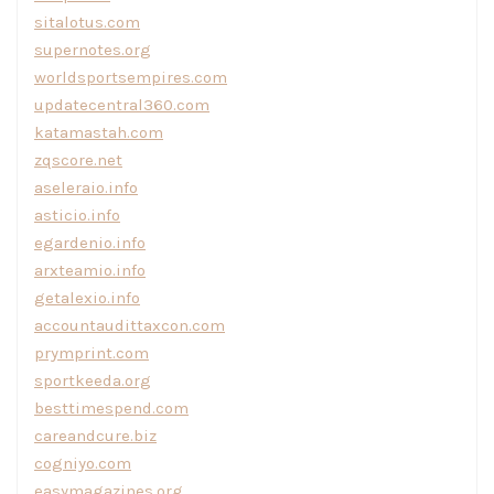
sitalotus.com
supernotes.org
worldsportsempires.com
updatecentral360.com
katamastah.com
zqscore.net
aseleraio.info
asticio.info
egardenio.info
arxteamio.info
getalexio.info
accountaudittaxcon.com
prymprint.com
sportkeeda.org
besttimespend.com
careandcure.biz
cogniyo.com
easymagazines.org