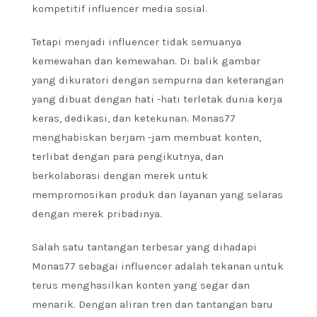
kompetitif influencer media sosial.
Tetapi menjadi influencer tidak semuanya
kemewahan dan kemewahan. Di balik gambar
yang dikuratori dengan sempurna dan keterangan
yang dibuat dengan hati -hati terletak dunia kerja
keras, dedikasi, dan ketekunan. Monas77
menghabiskan berjam -jam membuat konten,
terlibat dengan para pengikutnya, dan
berkolaborasi dengan merek untuk
mempromosikan produk dan layanan yang selaras
dengan merek pribadinya.
Salah satu tantangan terbesar yang dihadapi
Monas77 sebagai influencer adalah tekanan untuk
terus menghasilkan konten yang segar dan
menarik. Dengan aliran tren dan tantangan baru