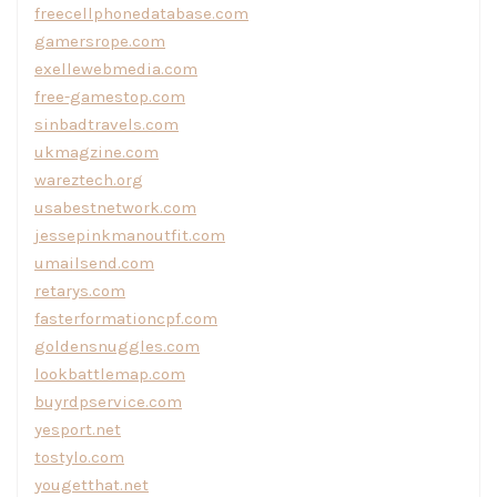
freecellphonedatabase.com
gamersrope.com
exellewebmedia.com
free-gamestop.com
sinbadtravels.com
ukmagzine.com
wareztech.org
usabestnetwork.com
jessepinkmanoutfit.com
umailsend.com
retarys.com
fasterformationcpf.com
goldensnuggles.com
lookbattlemap.com
buyrdpservice.com
yesport.net
tostylo.com
yougetthat.net