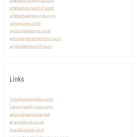
ufabetutoredm3.com
ufabetutoredm7.com
ufabetvalleyum3.com
veloxview.com
westufabetm3.com
whiskeybrothersllc.com
wildufabetum7.com
Links
jimsfamousbbq.com
libertywalk-usa.com
australiamovie.net
gizmobird.co.uk
mp3djsong.com