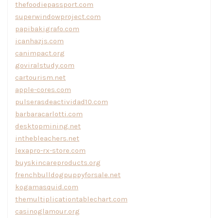
thefoodiepassport.com
superwindowproject.com
papibakigrafo.com
icanhazjs.com
canimpact.org
goviralstudy.com
cartourism.net
apple-cores.com
pulserasdeactividad10.com
barbaracarlotti.com
desktopmining.net
inthebleachers.net
lexapro-rx-store.com
buyskincareproducts.org
frenchbulldogpuppyforsale.net
kogamasquid.com
themultiplicationtablechart.com
casinoglamour.org