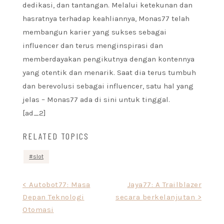
dedikasi, dan tantangan. Melalui ketekunan dan
hasratnya terhadap keahliannya, Monas77 telah
membangun karier yang sukses sebagai
influencer dan terus menginspirasi dan
memberdayakan pengikutnya dengan kontennya
yang otentik dan menarik. Saat dia terus tumbuh
dan berevolusi sebagai influencer, satu hal yang
jelas – Monas77 ada di sini untuk tinggal.
[ad_2]
RELATED TOPICS
slot
Post
< Autobot77: Masa
Jaya77: A Trailblazer
Depan Teknologi
secara berkelanjutan >
navigation
Otomasi