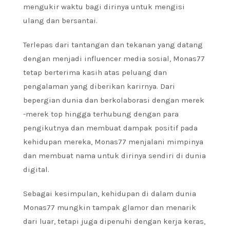
mengukir waktu bagi dirinya untuk mengisi
ulang dan bersantai.
Terlepas dari tantangan dan tekanan yang datang
dengan menjadi influencer media sosial, Monas77
tetap berterima kasih atas peluang dan
pengalaman yang diberikan karirnya. Dari
bepergian dunia dan berkolaborasi dengan merek
-merek top hingga terhubung dengan para
pengikutnya dan membuat dampak positif pada
kehidupan mereka, Monas77 menjalani mimpinya
dan membuat nama untuk dirinya sendiri di dunia
digital.
Sebagai kesimpulan, kehidupan di dalam dunia
Monas77 mungkin tampak glamor dan menarik
dari luar, tetapi juga dipenuhi dengan kerja keras,