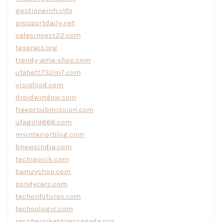
gestioneinh.info
prosportdaily.net
salesinvest22.com
teseract.org
trendy-ama-shop.com
ufabett732m7.com
visiofood.com
droidwindow.com
freeprsubmission.com
ufagold666.com
myinteriorblog.com
bnewsindia.com
techiepick.com
bamzyshop.com
pondycars.com
techonfutures.com
techoologic.com
raspberryketonescanada.org