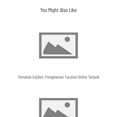
You Might Also Like
Temukan Gajibet: Pengalaman Taruhan Online Terbaik