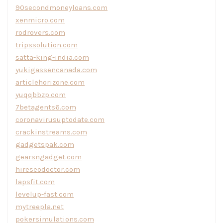
90secondmoneyloans.com
xenmicro.com
rodrovers.com
tripssolution.com
satta-king-india.com
yukigassencanada.com
articlehorizone.com
yuqqbbzp.com
7betagents6.com
coronavirusuptodate.com
crackinstreams.com
gadgetspak.com
gearsngadget.com
hireseodoctor.com
lapsfit.com
levelup-fast.com
mytreepla.net
pokersimulations.com