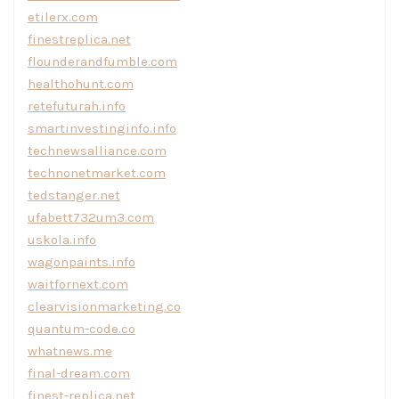
etilerx.com
finestreplica.net
flounderandfumble.com
healthohunt.com
retefuturah.info
smartinvestinginfo.info
technewsalliance.com
technonetmarket.com
tedstanger.net
ufabett732um3.com
uskola.info
wagonpaints.info
waitfornext.com
clearvisionmarketing.co
quantum-code.co
whatnews.me
final-dream.com
finest-replica.net