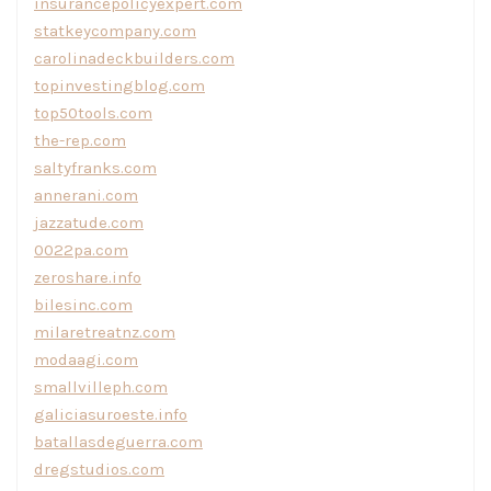
insurancepolicyexpert.com
statkeycompany.com
carolinadeckbuilders.com
topinvestingblog.com
top50tools.com
the-rep.com
saltyfranks.com
annerani.com
jazzatude.com
0022pa.com
zeroshare.info
bilesinc.com
milaretreatnz.com
modaagi.com
smallvilleph.com
galiciasuroeste.info
batallasdeguerra.com
dregstudios.com