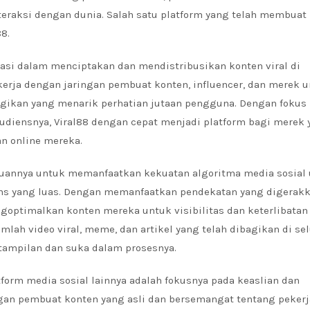
teraksi dengan dunia. Salah satu platform yang telah membuat
8.
isasi dalam menciptakan dan mendistribusikan konten viral di
ekerja dengan jaringan pembuat konten, influencer, dan merek 
gikan yang menarik perhatian jutaan pengguna. Dengan fokus
diensnya, Viral88 dengan cepat menjadi platform bagi merek 
n online mereka.
puannya untuk memanfaatkan kekuatan algoritma media sosial
s yang luas. Dengan memanfaatkan pendekatan yang digerak
goptimalkan konten mereka untuk visibilitas dan keterlibatan
lah video viral, meme, dan artikel yang telah dibagikan di se
tampilan dan suka dalam prosesnya.
form media sosial lainnya adalah fokusnya pada keaslian dan
ngan pembuat konten yang asli dan bersemangat tentang peker