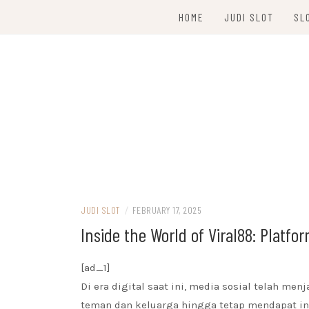
Skip
HOME
JUDI SLOT
SL
to
content
Nikmati kemenangan besar malam ini denga
SLOT GAC
JUDI SLOT
/
FEBRUARY 17, 2025
Inside the World of Viral88: Platf
DAPATKAN 
[ad_1]
Di era digital saat ini, media sosial telah men
teman dan keluarga hingga tetap mendapat info