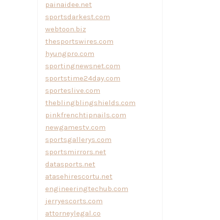
painaidee.net
sportsdarkest.com
webtoon.biz
thesportswires.com
hyungpro.com
sportingnewsnet.com
sportstime24day.com
sporteslive.com
theblingblingshields.com
pinkfrenchtipnails.com
newgamestv.com
sportsgallerys.com
sportsmirrors.net
datasports.net
atasehirescortu.net
engineeringtechub.com
jerryescorts.com
attorneylegal.co