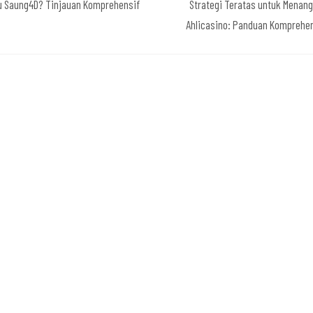
tu Saung4D? Tinjauan Komprehensif
Strategi Teratas untuk Menang
Ahlicasino: Panduan Komprehe