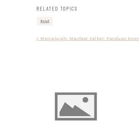
RELATED TOPICS
slot
Post
< Menjelajahi Manfaat Valbet: Panduan Kom
navigation