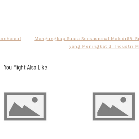
prehensif
Mengungkap Suara Sensasional Melodi69: B
yang Meningkat di Industri M
You Might Also Like