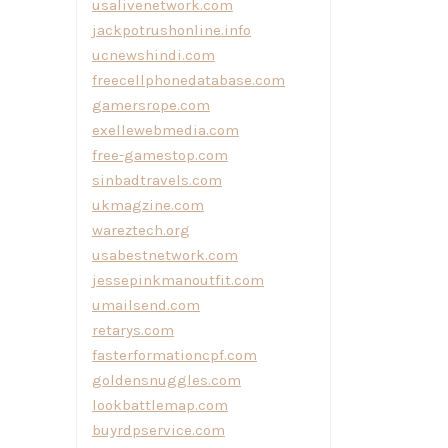
usalivenetwork.com
jackpotrushonline.info
ucnewshindi.com
freecellphonedatabase.com
gamersrope.com
exellewebmedia.com
free-gamestop.com
sinbadtravels.com
ukmagzine.com
wareztech.org
usabestnetwork.com
jessepinkmanoutfit.com
umailsend.com
retarys.com
fasterformationcpf.com
goldensnuggles.com
lookbattlemap.com
buyrdpservice.com