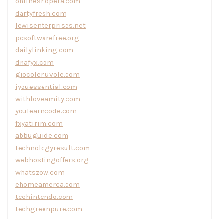
onlineshopera.com
dartyfresh.com
lewisenterprises.net
pcsoftwarefree.org
dailylinking.com
dnafyx.com
giocolenuvole.com
iyouessential.com
withloveamity.com
youlearncode.com
fxyatirim.com
abbuguide.com
technologyresult.com
webhostingoffers.org
whatszow.com
ehomeamerca.com
techintendo.com
techgreenpure.com