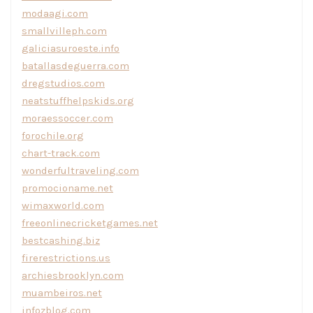
modaagi.com
smallvilleph.com
galiciasuroeste.info
batallasdeguerra.com
dregstudios.com
neatstuffhelpskids.org
moraessoccer.com
forochile.org
chart-track.com
wonderfultraveling.com
promocioname.net
wimaxworld.com
freeonlinecricketgames.net
bestcashing.biz
firerestrictions.us
archiesbrooklyn.com
muambeiros.net
infozblog.com