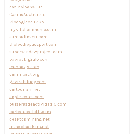
casinoloans5.us
CasinoAuction.us
kipooglecouk.us
mykitchennhome.com
aumoulinvert.com
thefoodiepassport.com
superwindowproject.com
papibakigrafo.com
icanhazjs.com
canimpact.org
goviralstudy.com
cartourism.net
apple-cores.com
pulserasdeactividad10.com
barbaracarlotti.com
desktopmining.net
inthebleachers.net
lexapro-rx-store.com