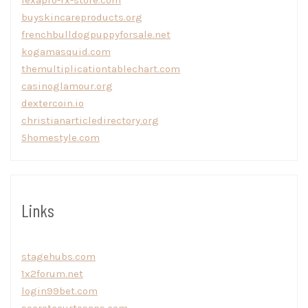
buyskincareproducts.org
frenchbulldogpuppyforsale.net
kogamasquid.com
themultiplicationtablechart.com
casinoglamour.org
dextercoin.io
christianarticledirectory.org
5homestyle.com
Links
stagehubs.com
1x2forum.net
login99bet.com
secretcourtesans.com