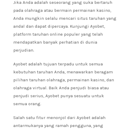
Jika Anda adalah seseorang yang suka bertaruh
pada olahraga atau bermain permainan kasino,
Anda mungkin selalu mencari situs taruhan yang
andal dan dapat dipercaya. Kunjungi Ayobet,
platform taruhan online populer yang telah
mendapatkan banyak perhatian di dunia
perjudian.
Ayobet adalah tujuan terpadu untuk semua
kebutuhan taruhan Anda, menawarkan beragam
pilihan taruhan olahraga, permainan kasino, dan
olahraga virtual. Baik Anda penjudi biasa atau
penjudi serius, Ayobet punya sesuatu untuk
semua orang.
Salah satu fitur menonjol dari Ayobet adalah
antarmukanya yang ramah pengguna, yang