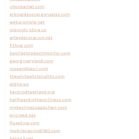
chonbaihat.com
elblogdeoscargonzalez.com
webpromote.net
steroids-store.co
arteydecoracion.net
fithog.com
bestlaptopbestmonitor.com
georginaryland.com
roseandbasil.com
thewhitewhitelights.com
atdhe.ws
heckrodtwetland.org
halfheardinthestillness.com
mybestmassagechair.com
ericreed.net
fluxetine.com
mobilecasino8760.com
betqq3.net