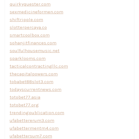
quirkyquester.com
sexmedicineformen.com
shiftripple.com
slotterpercaya.co
smartcoolbox.com
sohanjitfinances.com
soulfulhousemusic.net
sparklooms.com
tacticalcontractingllc.com
thecapitalpowers.com
tobabet88slot3.com
todayscurrentnews.com
totobet77.asia
totobet77.org
trendingpublication.com
ufabettererum3.com
ufabettermentm4.com
ufabettersum7.com