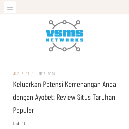
Skip
to
content
Nikmati kemenangan besar malam ini dengan slot gacor dari PG Soft
SLOT GACOR MALAM INI DARI PG
tanpa perlu deposit. Slot terbaik untuk Anda yang ingin menang besar.
JUDI SLOT
/
JUNE 6, 2026
SOFT, DAPATKAN MAXWIN BESAR
Keluarkan Potensi Kemenangan Anda
TANPA DEPOSIT
dengan Ayobet: Review Situs Taruhan
Populer
[ad_1]