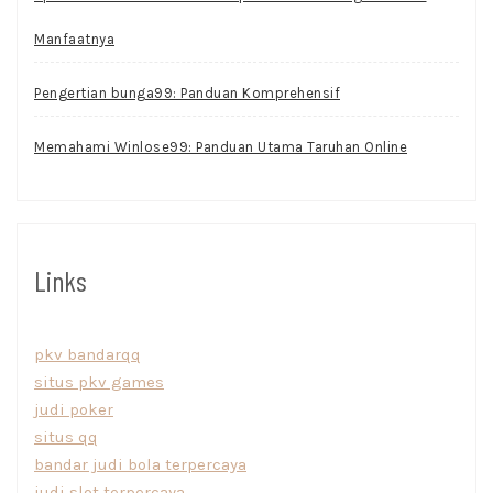
Manfaatnya
Pengertian bunga99: Panduan Komprehensif
Memahami Winlose99: Panduan Utama Taruhan Online
Links
pkv bandarqq
situs pkv games
judi poker
situs qq
bandar judi bola terpercaya
judi slot terpercaya