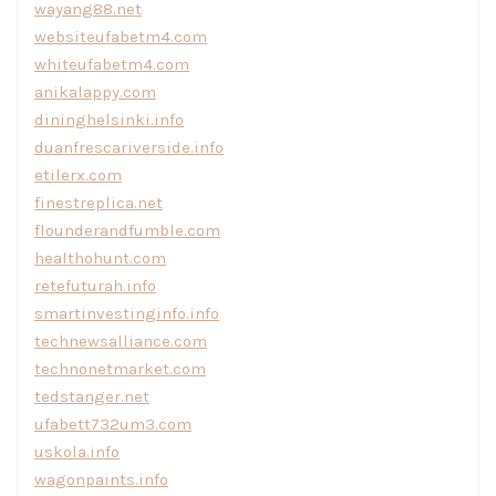
wayang88.net
websiteufabetm4.com
whiteufabetm4.com
anikalappy.com
dininghelsinki.info
duanfrescariverside.info
etilerx.com
finestreplica.net
flounderandfumble.com
healthohunt.com
retefuturah.info
smartinvestinginfo.info
technewsalliance.com
technonetmarket.com
tedstanger.net
ufabett732um3.com
uskola.info
wagonpaints.info