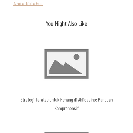
Anda Ketahui
You Might Also Like
Strategi Teratas untuk Menang di Ahlicasino: Panduan
Komprehensif