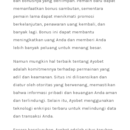
dan bonusnya yang berlimpah. Pemain baru dapat
memanfaatkan bonus sambutan, sementara
pemain lama dapat menikmati promosi
berkelanjutan, penawaran uang kembali, dan
banyak lagi. Bonus ini dapat membantu
meningkatkan uang Anda dan memberi Anda
lebih banyak peluang untuk menang besar.
Namun mungkin hal terbaik tentang Ayobet
adalah komitmennya terhadap permainan yang
adil dan keamanan. Situs ini dilisensikan dan
diatur oleh otoritas yang berwenang, memastikan
bahwa informasi pribadi dan keuangan Anda aman
dan terlindungi. Selain itu, Ayobet menggunakan
teknologi enkripsi terbaru untuk melindungi data
dan transaksi Anda.
Secara keseluruhan, Ayobet adalah situs taruhan