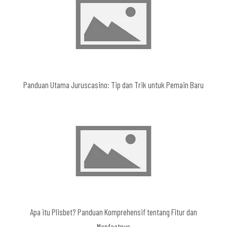
Panduan Utama Juruscasino: Tip dan Trik untuk Pemain Baru
Apa itu Plisbet? Panduan Komprehensif tentang Fitur dan
Manfaatnya