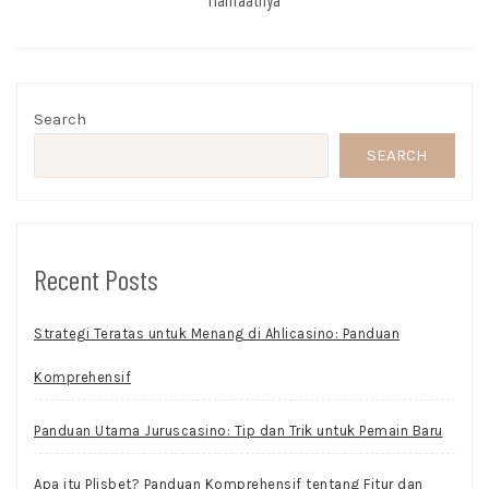
Search
SEARCH
Recent Posts
Strategi Teratas untuk Menang di Ahlicasino: Panduan
Komprehensif
Panduan Utama Juruscasino: Tip dan Trik untuk Pemain Baru
Apa itu Plisbet? Panduan Komprehensif tentang Fitur dan