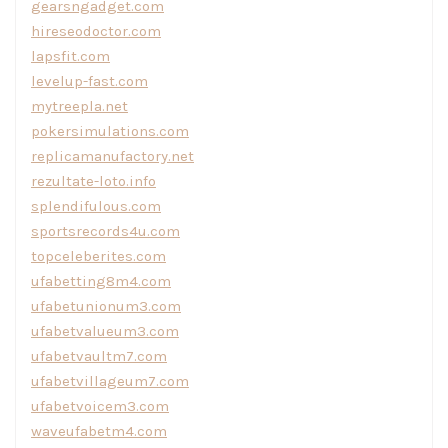
gearsngadget.com
hireseodoctor.com
lapsfit.com
levelup-fast.com
mytreepla.net
pokersimulations.com
replicamanufactory.net
rezultate-loto.info
splendifulous.com
sportsrecords4u.com
topceleberites.com
ufabetting8m4.com
ufabetunionum3.com
ufabetvalueum3.com
ufabetvaultm7.com
ufabetvillageum7.com
ufabetvoicem3.com
waveufabetm4.com