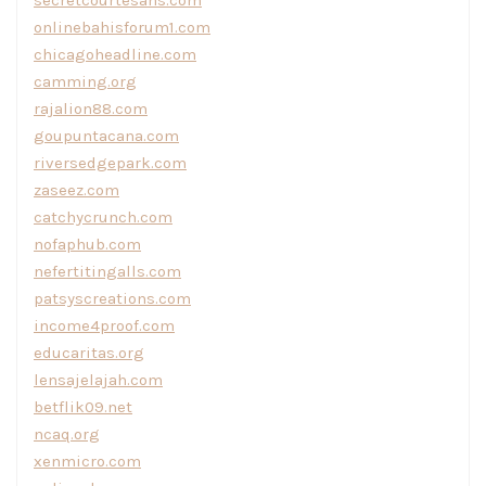
onlinebahisforum1.com
chicagoheadline.com
camming.org
rajalion88.com
goupuntacana.com
riversedgepark.com
zaseez.com
catchycrunch.com
nofaphub.com
nefertitingalls.com
patsyscreations.com
income4proof.com
educaritas.org
lensajelajah.com
betflik09.net
ncaq.org
xenmicro.com