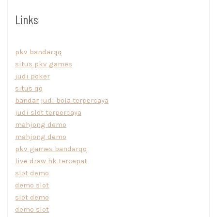
Links
pkv bandarqq
situs pkv games
judi poker
situs qq
bandar judi bola terpercaya
judi slot terpercaya
mahjong demo
mahjong demo
pkv games bandarqq
live draw hk tercepat
slot demo
demo slot
slot demo
demo slot