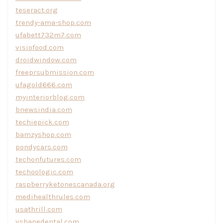
teseract.org
trendy-ama-shop.com
ufabett732m7.com
visiofood.com
droidwindow.com
freeprsubmission.com
ufagold666.com
myinteriorblog.com
bnewsindia.com
techiepick.com
bamzyshop.com
pondycars.com
techonfutures.com
techoologic.com
raspberryketonescanada.org
medihealthrules.com
usathrill.com
vshapedental.com