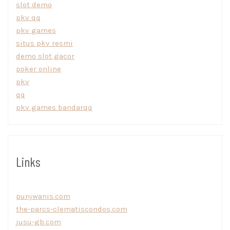
slot demo
pkv qq
pkv games
situs pkv resmi
demo slot gacor
poker online
pkv
qq
pkv games bandarqq
Links
punjwanis.com
the-parcs-clematiscondos.com
jusu-gb.com