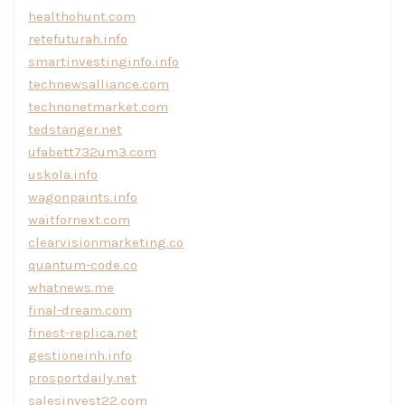
healthohunt.com
retefuturah.info
smartinvestinginfo.info
technewsalliance.com
technonetmarket.com
tedstanger.net
ufabett732um3.com
uskola.info
wagonpaints.info
waitfornext.com
clearvisionmarketing.co
quantum-code.co
whatnews.me
final-dream.com
finest-replica.net
gestioneinh.info
prosportdaily.net
salesinvest22.com