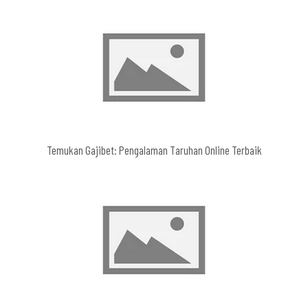
Temukan Gajibet: Pengalaman Taruhan Online Terbaik