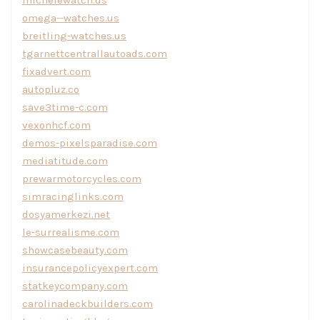
omega--watches.us
breitling-watches.us
tgarnettcentrallautoads.com
fixadvert.com
autopluz.co
save3time-c.com
vexonhcf.com
demos-pixelsparadise.com
mediatitude.com
prewarmotorcycles.com
simracinglinks.com
dosyamerkezi.net
le-surrealisme.com
showcasebeauty.com
insurancepolicyexpert.com
statkeycompany.com
carolinadeckbuilders.com