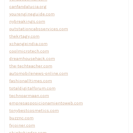
canfandalucia.org
yourengineguide.com
nybreakings.com
outstationcabsservices.com
thekrtagy.com
xchangeindia.com
coolmicrotech.com
dreamhousehack.com
the-techteacher.com
automobilenews-online.com
fashionalltimes.com
totaldigitalforum.com
technoarmaan.com
empresasposicionamientoweb.com
tonybestcosmetics.com
buzznc.com
fxjoiner.com
skinbykindra.com