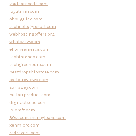
youlearncode.com
fxyatirim.com
abbuguide.com
technologyresult.com
webhostingoffers.org
whatszow.com
ehomeamerca.com
techintendo.com
techgreenpure.com
bestdropshipstore.com
cartelreviews.com
surfsway.com
nailartproduct.com
digitactseed.com
lvlcraft.com
90secondmoneyloans.com
xenmicro.com
rodrovers.com