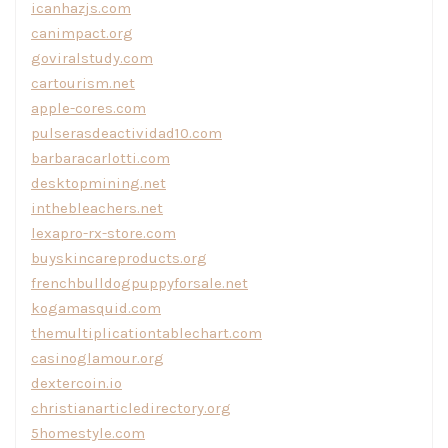
icanhazjs.com
canimpact.org
goviralstudy.com
cartourism.net
apple-cores.com
pulserasdeactividad10.com
barbaracarlotti.com
desktopmining.net
inthebleachers.net
lexapro-rx-store.com
buyskincareproducts.org
frenchbulldogpuppyforsale.net
kogamasquid.com
themultiplicationtablechart.com
casinoglamour.org
dextercoin.io
christianarticledirectory.org
5homestyle.com