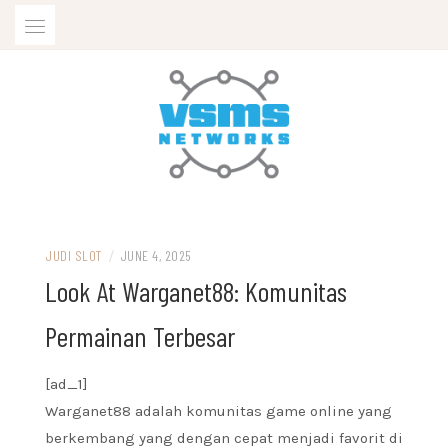
Skip
to
content
Nikmati kemenangan besar malam ini dengan slot gacor dari PG Soft
SLOT GACOR MALAM INI DARI PG
tanpa perlu deposit. Slot terbaik untuk Anda yang ingin menang besar.
JUDI SLOT
/
JUNE 4, 2025
SOFT, DAPATKAN MAXWIN BESAR
Look At Warganet88: Komunitas
TANPA DEPOSIT
Permainan Terbesar
[ad_1]
Warganet88 adalah komunitas game online yang
berkembang yang dengan cepat menjadi favorit di