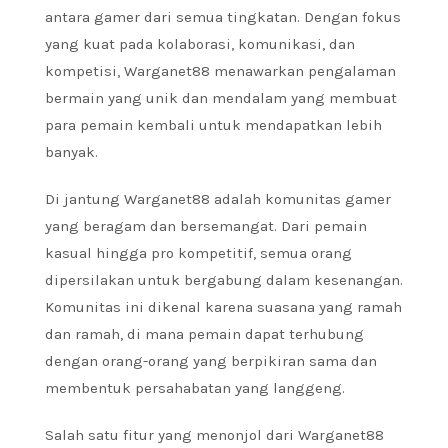
antara gamer dari semua tingkatan. Dengan fokus
yang kuat pada kolaborasi, komunikasi, dan
kompetisi, Warganet88 menawarkan pengalaman
bermain yang unik dan mendalam yang membuat
para pemain kembali untuk mendapatkan lebih
banyak.
Di jantung Warganet88 adalah komunitas gamer
yang beragam dan bersemangat. Dari pemain
kasual hingga pro kompetitif, semua orang
dipersilakan untuk bergabung dalam kesenangan.
Komunitas ini dikenal karena suasana yang ramah
dan ramah, di mana pemain dapat terhubung
dengan orang-orang yang berpikiran sama dan
membentuk persahabatan yang langgeng.
Salah satu fitur yang menonjol dari Warganet88