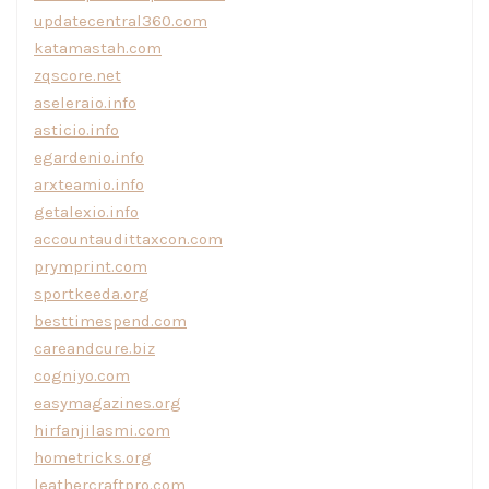
updatecentral360.com
katamastah.com
zqscore.net
aseleraio.info
asticio.info
egardenio.info
arxteamio.info
getalexio.info
accountaudittaxcon.com
prymprint.com
sportkeeda.org
besttimespend.com
careandcure.biz
cogniyo.com
easymagazines.org
hirfanjilasmi.com
hometricks.org
leathercraftpro.com