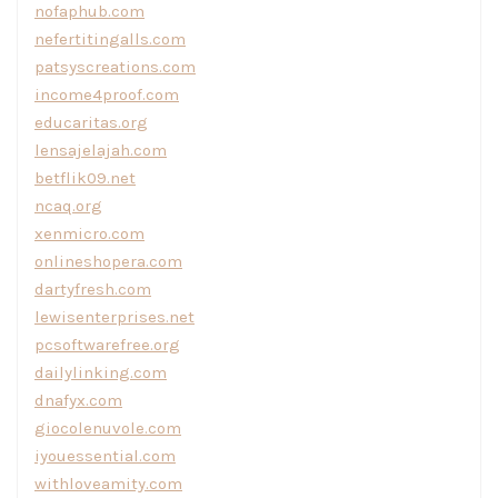
nofaphub.com
nefertitingalls.com
patsyscreations.com
income4proof.com
educaritas.org
lensajelajah.com
betflik09.net
ncaq.org
xenmicro.com
onlineshopera.com
dartyfresh.com
lewisenterprises.net
pcsoftwarefree.org
dailylinking.com
dnafyx.com
giocolenuvole.com
iyouessential.com
withloveamity.com