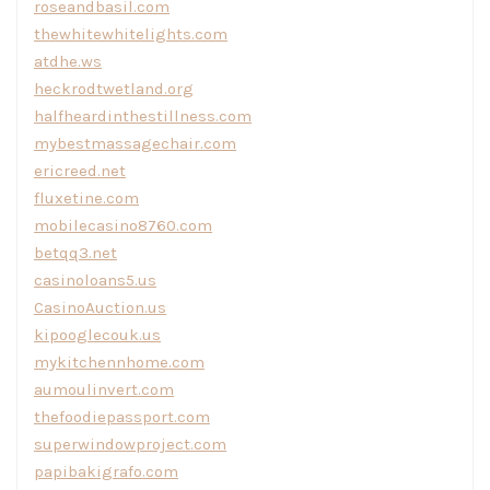
roseandbasil.com
thewhitewhitelights.com
atdhe.ws
heckrodtwetland.org
halfheardinthestillness.com
mybestmassagechair.com
ericreed.net
fluxetine.com
mobilecasino8760.com
betqq3.net
casinoloans5.us
CasinoAuction.us
kipooglecouk.us
mykitchennhome.com
aumoulinvert.com
thefoodiepassport.com
superwindowproject.com
papibakigrafo.com