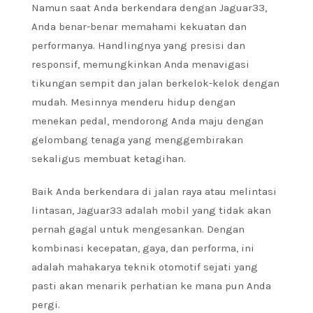
Namun saat Anda berkendara dengan Jaguar33,
Anda benar-benar memahami kekuatan dan
performanya. Handlingnya yang presisi dan
responsif, memungkinkan Anda menavigasi
tikungan sempit dan jalan berkelok-kelok dengan
mudah. Mesinnya menderu hidup dengan
menekan pedal, mendorong Anda maju dengan
gelombang tenaga yang menggembirakan
sekaligus membuat ketagihan.
Baik Anda berkendara di jalan raya atau melintasi
lintasan, Jaguar33 adalah mobil yang tidak akan
pernah gagal untuk mengesankan. Dengan
kombinasi kecepatan, gaya, dan performa, ini
adalah mahakarya teknik otomotif sejati yang
pasti akan menarik perhatian ke mana pun Anda
pergi.