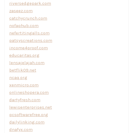
riversedgepark.com
zaseez.com
catchycrunch.com
nofaphub.com
nefertitingalls.com
patsyscreations.com
income4proof.com
educaritas.org
lensajelajah.com
betflik09.net
ncaq.org
xenmicro.com
onlineshopera.com
dartyfresh.com
lewisenterprises.net
pcsoftwarefree.org
dailylinking.com
dnafyx.com