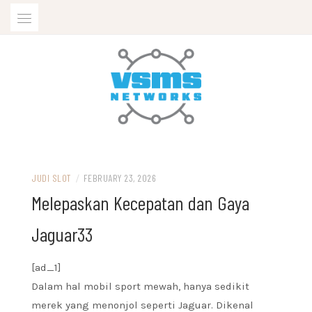
Skip
to
content
Nikmati kemenangan besar malam ini dengan slot gacor dari PG Soft
SLOT GACOR MALAM INI DARI PG
tanpa perlu deposit. Slot terbaik untuk Anda yang ingin menang besar.
JUDI SLOT
/
FEBRUARY 23, 2026
SOFT, DAPATKAN MAXWIN BESAR
Melepaskan Kecepatan dan Gaya
TANPA DEPOSIT
Jaguar33
[ad_1]
Dalam hal mobil sport mewah, hanya sedikit
merek yang menonjol seperti Jaguar. Dikenal