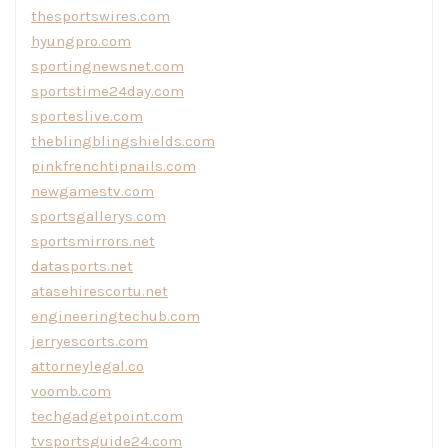
thesportswires.com
hyungpro.com
sportingnewsnet.com
sportstime24day.com
sporteslive.com
theblingblingshields.com
pinkfrenchtipnails.com
newgamestv.com
sportsgallerys.com
sportsmirrors.net
datasports.net
atasehirescortu.net
engineeringtechub.com
jerryescorts.com
attorneylegal.co
voomb.com
techgadgetpoint.com
tvsportsguide24.com