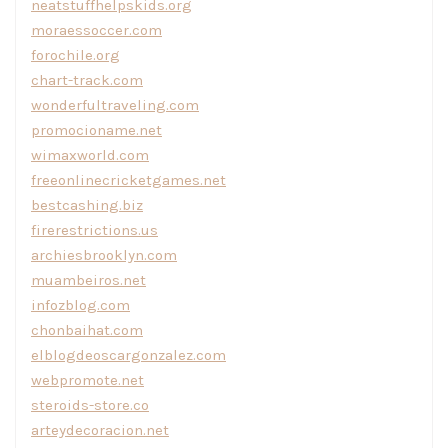
neatstuffhelpskids.org
moraessoccer.com
forochile.org
chart-track.com
wonderfultraveling.com
promocioname.net
wimaxworld.com
freeonlinecricketgames.net
bestcashing.biz
firerestrictions.us
archiesbrooklyn.com
muambeiros.net
infozblog.com
chonbaihat.com
elblogdeoscargonzalez.com
webpromote.net
steroids-store.co
arteydecoracion.net