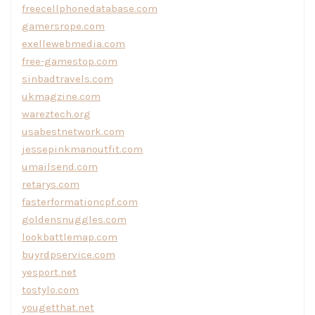
freecellphonedatabase.com
gamersrope.com
exellewebmedia.com
free-gamestop.com
sinbadtravels.com
ukmagzine.com
wareztech.org
usabestnetwork.com
jessepinkmanoutfit.com
umailsend.com
retarys.com
fasterformationcpf.com
goldensnuggles.com
lookbattlemap.com
buyrdpservice.com
yesport.net
tostylo.com
yougetthat.net