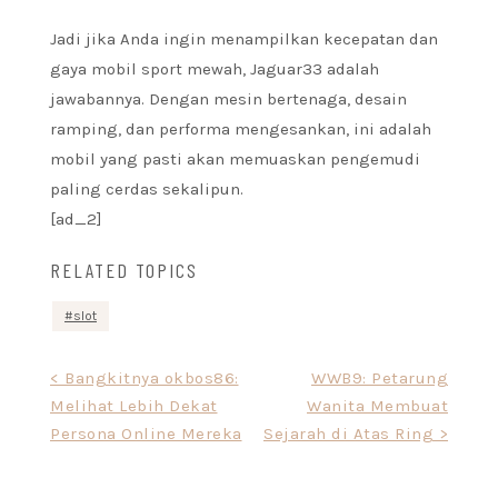
Jadi jika Anda ingin menampilkan kecepatan dan
gaya mobil sport mewah, Jaguar33 adalah
jawabannya. Dengan mesin bertenaga, desain
ramping, dan performa mengesankan, ini adalah
mobil yang pasti akan memuaskan pengemudi
paling cerdas sekalipun.
[ad_2]
RELATED TOPICS
slot
Post
< Bangkitnya okbos86:
WWB9: Petarung
Melihat Lebih Dekat
Wanita Membuat
navigation
Persona Online Mereka
Sejarah di Atas Ring >