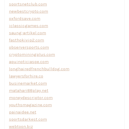
sportsnetclub.com
newbestcrypto.com
oxfordsave.com
iclassicgames.com
saung-artikel.com
fasthokivip2.com
observersports.com
cryptominingplus.com
aquinoticiaspe.com
longhairedfrenchbulldog.com
lawyersforhire.co
businemarket.com
matahari88play.net
moneydescriptor.com
youthsmagazine.com
painaidee.net
sportsdarkest.com
webtoon.biz