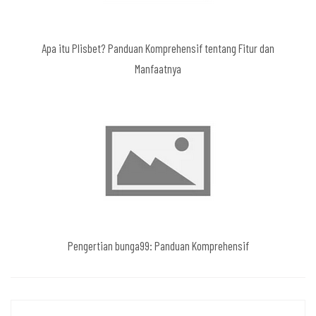
Apa itu Plisbet? Panduan Komprehensif tentang Fitur dan
Manfaatnya
Pengertian bunga99: Panduan Komprehensif