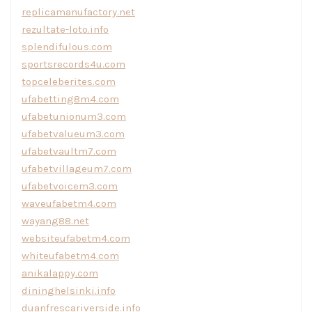
replicamanufactory.net
rezultate-loto.info
splendifulous.com
sportsrecords4u.com
topceleberites.com
ufabetting8m4.com
ufabetunionum3.com
ufabetvalueum3.com
ufabetvaultm7.com
ufabetvillageum7.com
ufabetvoicem3.com
waveufabetm4.com
wayang88.net
websiteufabetm4.com
whiteufabetm4.com
anikalappy.com
dininghelsinki.info
duanfrescariverside.info