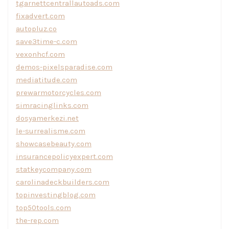
tgarnettcentrallautoads.com
fixadvert.com
autopluz.co
save3time-c.com
vexonhcf.com
demos-pixelsparadise.com
mediatitude.com
prewarmotorcycles.com
simracinglinks.com
dosyamerkezi.net
le-surrealisme.com
showcasebeauty.com
insurancepolicyexpert.com
statkeycompany.com
carolinadeckbuilders.com
topinvestingblog.com
top50tools.com
the-rep.com