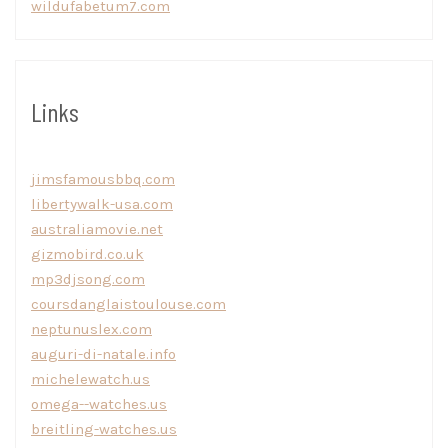
wildufabetum7.com
Links
jimsfamousbbq.com
libertywalk-usa.com
australiamovie.net
gizmobird.co.uk
mp3djsong.com
coursdanglaistoulouse.com
neptunuslex.com
auguri-di-natale.info
michelewatch.us
omega--watches.us
breitling-watches.us