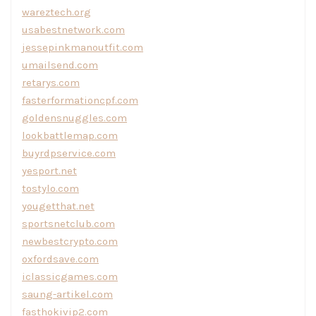
wareztech.org
usabestnetwork.com
jessepinkmanoutfit.com
umailsend.com
retarys.com
fasterformationcpf.com
goldensnuggles.com
lookbattlemap.com
buyrdpservice.com
yesport.net
tostylo.com
yougetthat.net
sportsnetclub.com
newbestcrypto.com
oxfordsave.com
iclassicgames.com
saung-artikel.com
fasthokivip2.com