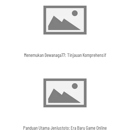
Menemukan Dewanaga77: Tinjauan Komprehensif
Panduan Utama Jeniustoto: Era Baru Game Online