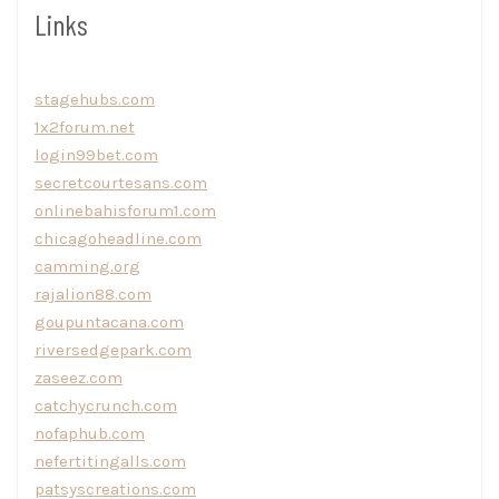
Links
stagehubs.com
1x2forum.net
login99bet.com
secretcourtesans.com
onlinebahisforum1.com
chicagoheadline.com
camming.org
rajalion88.com
goupuntacana.com
riversedgepark.com
zaseez.com
catchycrunch.com
nofaphub.com
nefertitingalls.com
patsyscreations.com