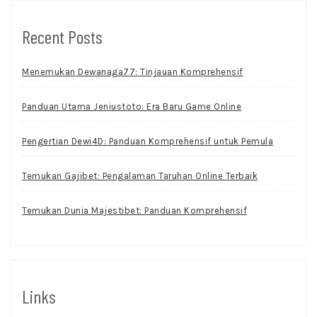
Recent Posts
Menemukan Dewanaga77: Tinjauan Komprehensif
Panduan Utama Jeniustoto: Era Baru Game Online
Pengertian Dewi4D: Panduan Komprehensif untuk Pemula
Temukan Gajibet: Pengalaman Taruhan Online Terbaik
Temukan Dunia Majestibet: Panduan Komprehensif
Links