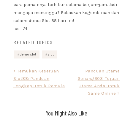
para pemainnya terhibur selama berjam-jam. Jadi
mengapa menunggu? Bebaskan kegembiraan dan
selami dunia Slot 88 hari ini!
[ad_2]
RELATED TOPICS
demo slot
slot
Post
< Temukan Keseruan
Panduan Utama
Slot88: Panduan
Senang303: Tujuan
navigation
Lengkap untuk Pemula
Utama Anda untuk
Game Online >
You Might Also Like