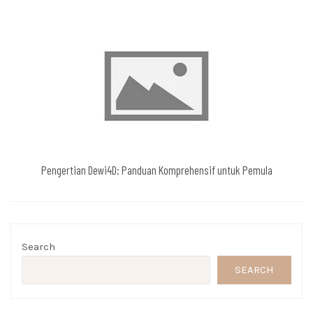
Pengertian Dewi4D: Panduan Komprehensif untuk Pemula
Search
SEARCH