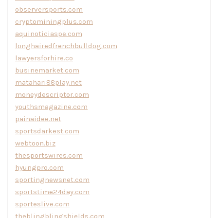
observersports.com
cryptominingplus.com
aquinoticiaspe.com
longhairedfrenchbulldog.com
lawyersforhire.co
businemarket.com
matahari88play.net
moneydescriptor.com
youthsmagazine.com
painaidee.net
sportsdarkest.com
webtoon.biz
thesportswires.com
hyungpro.com
sportingnewsnet.com
sportstime24day.com
sporteslive.com
theblingblingshields.com