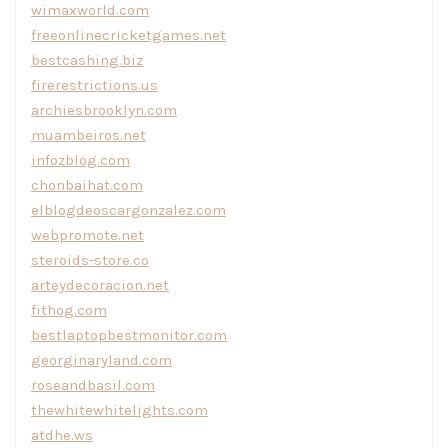
wimaxworld.com
freeonlinecricketgames.net
bestcashing.biz
firerestrictions.us
archiesbrooklyn.com
muambeiros.net
infozblog.com
chonbaihat.com
elblogdeoscargonzalez.com
webpromote.net
steroids-store.co
arteydecoracion.net
fithog.com
bestlaptopbestmonitor.com
georginaryland.com
roseandbasil.com
thewhitewhitelights.com
atdhe.ws