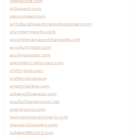
needglobe.com
ortocoach.com
passionawe.com
pittsburghpaintingprofessionals.com
plumberryworks.com
psychoterapiawioletanowak.com
quickultimate.com
quirkyquester.com
sexmedicineformen.com
shiftripple.com
slotterpercaya.co
smartcoolbox.com
sohanjitfinances.com
soulfulhousemusic.net
sparklooms.com
tacticalcontractingllc.com
thecapitalpowers.com
tobabet88slot3.com