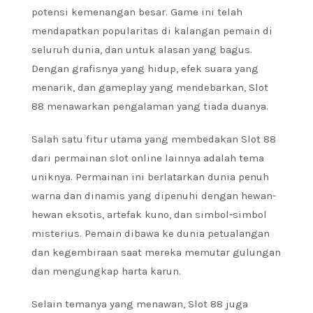
potensi kemenangan besar. Game ini telah
mendapatkan popularitas di kalangan pemain di
seluruh dunia, dan untuk alasan yang bagus.
Dengan grafisnya yang hidup, efek suara yang
menarik, dan gameplay yang mendebarkan, Slot
88 menawarkan pengalaman yang tiada duanya.
Salah satu fitur utama yang membedakan Slot 88
dari permainan slot online lainnya adalah tema
uniknya. Permainan ini berlatarkan dunia penuh
warna dan dinamis yang dipenuhi dengan hewan-
hewan eksotis, artefak kuno, dan simbol-simbol
misterius. Pemain dibawa ke dunia petualangan
dan kegembiraan saat mereka memutar gulungan
dan mengungkap harta karun.
Selain temanya yang menawan, Slot 88 juga