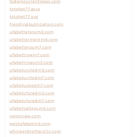
todayscurrentnews.com
totobet77.asia
totobet77.org
trendingpublication.com
ufabettererum3.com
ufabettermentm4.com
ufabettersum7.com
ufabettinwm7.com
ufabettinwum3.com
ufabetunitedm3.com
ufabetunitedm7.com
ufabetuskedm7.com
ufabetutoredm3.com
ufabetutoredm7.com
ufabetvalleyum3.com
veloxview.com
westufabetm3.com
whiskeybrothersllc.com