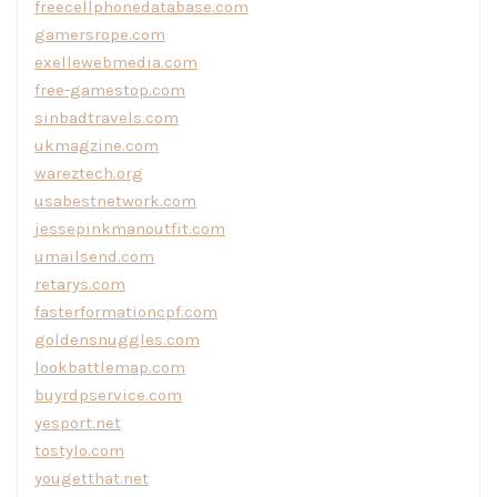
freecellphonedatabase.com
gamersrope.com
exellewebmedia.com
free-gamestop.com
sinbadtravels.com
ukmagzine.com
wareztech.org
usabestnetwork.com
jessepinkmanoutfit.com
umailsend.com
retarys.com
fasterformationcpf.com
goldensnuggles.com
lookbattlemap.com
buyrdpservice.com
yesport.net
tostylo.com
yougetthat.net