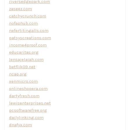
riversedgepark.com
zaseez.com
catchycrunch.com
nofaphub.com
nefertitingalls.com
patsyscreations.com
income4proof.com
educaritas.org
lensajelajah.com
betflik09.net
ncaq.org
xenmicro.com
onlineshopera.com
dartyfresh.com
lewisenterprises.net
pcsoftwarefree.org
dailylinking.com
dnafyx.com