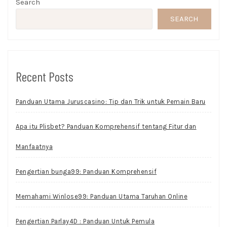
Search
SEARCH
Recent Posts
Panduan Utama Juruscasino: Tip dan Trik untuk Pemain Baru
Apa itu Plisbet? Panduan Komprehensif tentang Fitur dan
Manfaatnya
Pengertian bunga99: Panduan Komprehensif
Memahami Winlose99: Panduan Utama Taruhan Online
Pengertian Parlay4D : Panduan Untuk Pemula