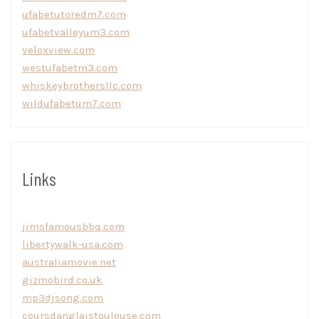
ufabetutoredm7.com
ufabetvalleyum3.com
veloxview.com
westufabetm3.com
whiskeybrothersllc.com
wildufabetum7.com
Links
jimsfamousbbq.com
libertywalk-usa.com
australiamovie.net
gizmobird.co.uk
mp3djsong.com
coursdanglaistoulouse.com