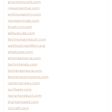
giocolenuvole.com
iyouessential.com
withloveamity.com
youlearncode.com
fxyatirim.com
abbuguide.com
technologyresult.com
webhostingoffers.org
whatszow.com
ehomeamerca.com
techintendo.com
techgreenpure.com
bestdropshipstore.com
cartelreviews.com
surfsway.com
nailartproduct.com
digitactseed.com
lvlcraft.com