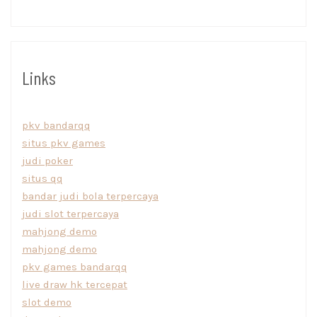
Links
pkv bandarqq
situs pkv games
judi poker
situs qq
bandar judi bola terpercaya
judi slot terpercaya
mahjong demo
mahjong demo
pkv games bandarqq
live draw hk tercepat
slot demo