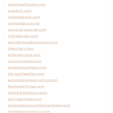
medihealthrules.com
usathrill.com
vshapedental.com
canfandalucia.org
yourengineguide.com
nybreakings.com
outstationcabsservices.com
thekrtagy.com
xchangeindia.com
coolmicrotech.com
dreamhousehack.com
the-techteacher.com
automobilenews-online.com
fashionalltimes.com
totaldigitalforum.com
technoarmaan.com
empresasposicionamientoweb.com
tonybestcosmetics.com