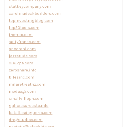
statkeycompany.com
carolinadeckbuilders.com
topinvestingblog.com
top50tools.com
the-rep.com
saltyfranks.com
annerani.com
jazzatude.com
0022pa.com
zeroshare.info
bilesinc.com
milaretreatnz.com
modaagi.com
smallvilleph.com
galiciasuroeste.info
batallasdeguerra.com
dregstudios.com
neatstuffhelpskids.org