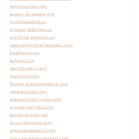
neptunuslex.com
auguri-di-natale.info
michelewatch.us
omega--watches.us
breitling-watches.us
tgarnettcentrallautoads.com
fixadvert.com
autopluz.co
save3time-c.com
vexonhcf.com
demos-pixelsparadise.com
mediatitude.com
prewarmotorcycles.com
simracinglinks.com
dosyamerkezi.net
le-surrealisme.com
showcasebeauty.com
insurancepolicyexpert.com