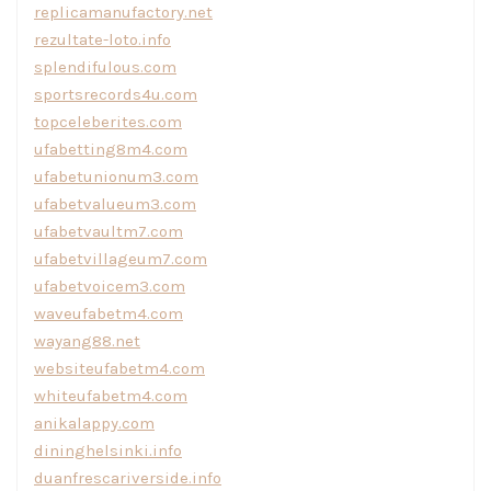
replicamanufactory.net
rezultate-loto.info
splendifulous.com
sportsrecords4u.com
topceleberites.com
ufabetting8m4.com
ufabetunionum3.com
ufabetvalueum3.com
ufabetvaultm7.com
ufabetvillageum7.com
ufabetvoicem3.com
waveufabetm4.com
wayang88.net
websiteufabetm4.com
whiteufabetm4.com
anikalappy.com
dininghelsinki.info
duanfrescariverside.info