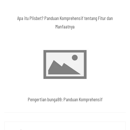
Apa itu Plisbet? Panduan Komprehensif tentang Fitur dan
Manfaatnya
Pengertian bunga99: Panduan Komprehensif