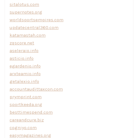
sitalotus.com
supernotes.org
worldsportsempires.com
updatecentral360.com
katamastah.com
zqscore.net
aseleraio.info
asticio.info
egardenio.info
arxteamio.info
getalexio.info
accountaudittaxcon.com
prymprint.com
sportkeeda.org
besttimespend.com
careandcure.biz
cogniyo.com
easymagazines.org