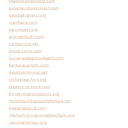
thefoodiepassport.com
superwindowproject.com
papibakigrafo.com
icanhazjs.com
canimpact.org
goviralstudy.com
cartourism.net
apple-cores.com
pulserasdeactividad10.com
barbaracarlotti.com
desktopmining.net
inthebleachers.net
lexapro-rx-store.com
buyskincareproducts.org
frenchbulldogpuppyforsale.net
kogamasquid.com
themultiplicationtablechart.com
casinoglamour.org