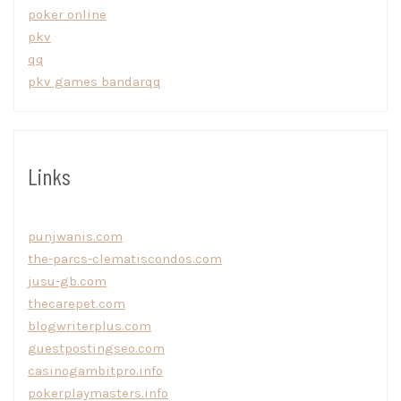
poker online
pkv
qq
pkv games bandarqq
Links
punjwanis.com
the-parcs-clematiscondos.com
jusu-gb.com
thecarepet.com
blogwriterplus.com
guestpostingseo.com
casinogambitpro.info
pokerplaymasters.info