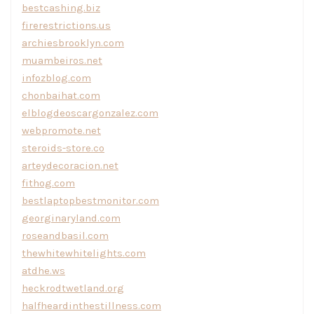
bestcashing.biz
firerestrictions.us
archiesbrooklyn.com
muambeiros.net
infozblog.com
chonbaihat.com
elblogdeoscargonzalez.com
webpromote.net
steroids-store.co
arteydecoracion.net
fithog.com
bestlaptopbestmonitor.com
georginaryland.com
roseandbasil.com
thewhitewhitelights.com
atdhe.ws
heckrodtwetland.org
halfheardinthestillness.com