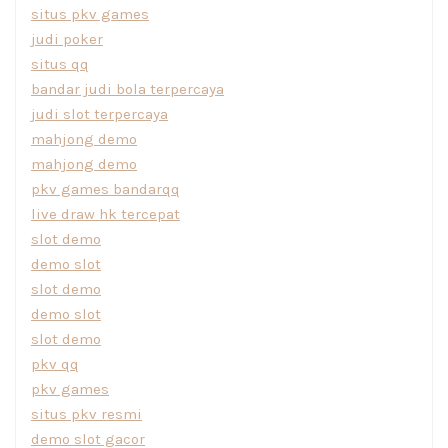
situs pkv games
judi poker
situs qq
bandar judi bola terpercaya
judi slot terpercaya
mahjong demo
mahjong demo
pkv games bandarqq
live draw hk tercepat
slot demo
demo slot
slot demo
demo slot
slot demo
pkv qq
pkv games
situs pkv resmi
demo slot gacor