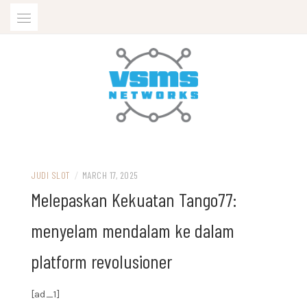
Skip
to
content
Nikmati kemenangan besar malam ini dengan slot gacor dari PG Soft
SLOT GACOR MALAM INI DARI PG
tanpa perlu deposit. Slot terbaik untuk Anda yang ingin menang besar.
JUDI SLOT
/
MARCH 17, 2025
SOFT, DAPATKAN MAXWIN BESAR
Melepaskan Kekuatan Tango77:
TANPA DEPOSIT
menyelam mendalam ke dalam
platform revolusioner
[ad_1]