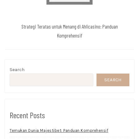
Strategi Teratas untuk Menang di Ahlicasino: Panduan
Komprehensif
Search
SEARCH
Recent Posts
Temukan Dunia Majestibet: Panduan Komprehensif