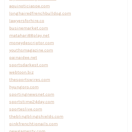
aquinoticiaspe.com
longhairedfrenchbulldog.com
lawyersforhire.co
businemarket.com
matahari88play.net
moneydescriptor.com
youthsmagazine.com
painaidee.net
sportsdarkest.com
webtoon.biz
thesportswires.com
hyungpro.com
sportingnewsnet.com
sportstime24day.com
sporteslive.com
theblingblingshields.com
pinkfrenchtipnails.com
newgamestv.com