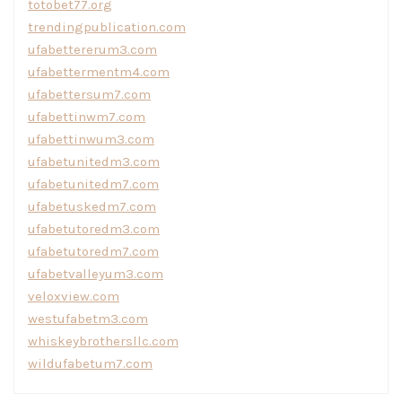
totobet77.org
trendingpublication.com
ufabettererum3.com
ufabettermentm4.com
ufabettersum7.com
ufabettinwm7.com
ufabettinwum3.com
ufabetunitedm3.com
ufabetunitedm7.com
ufabetuskedm7.com
ufabetutoredm3.com
ufabetutoredm7.com
ufabetvalleyum3.com
veloxview.com
westufabetm3.com
whiskeybrothersllc.com
wildufabetum7.com