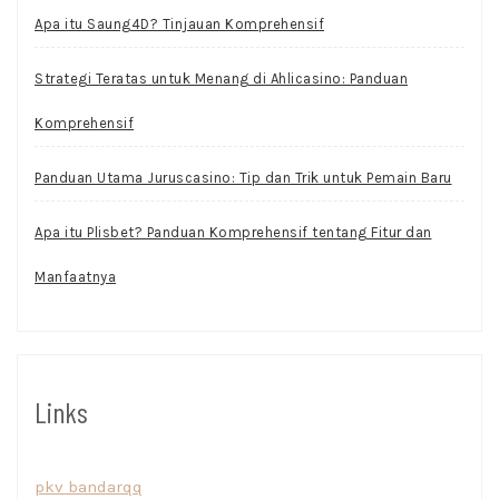
Apa itu Saung4D? Tinjauan Komprehensif
Strategi Teratas untuk Menang di Ahlicasino: Panduan
Komprehensif
Panduan Utama Juruscasino: Tip dan Trik untuk Pemain Baru
Apa itu Plisbet? Panduan Komprehensif tentang Fitur dan
Manfaatnya
Links
pkv bandarqq