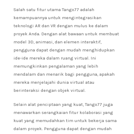
Salah satu fitur utama Tango77 adalah
kemampuannya untuk mengintegrasikan
teknologi AR dan VR dengan mulus ke dalam
proyek Anda. Dengan alat bawaan untuk membuat
model 3D, animasi, dan elemen interaktif,
pengguna dapat dengan mudah menghidupkan
ide-ide mereka dalam ruang virtual. Ini
memungkinkan pengalaman yang lebih
mendalam dan menarik bagi pengguna, apakah
mereka menjelajahi dunia virtual atau
berinteraksi dengan objek virtual.
Selain alat penciptaan yang kuat, Tango77 juga
menawarkan serangkaian fitur kolaborasi yang
kuat yang memudahkan tim untuk bekerja sama
dalam proyek. Pengguna dapat dengan mudah