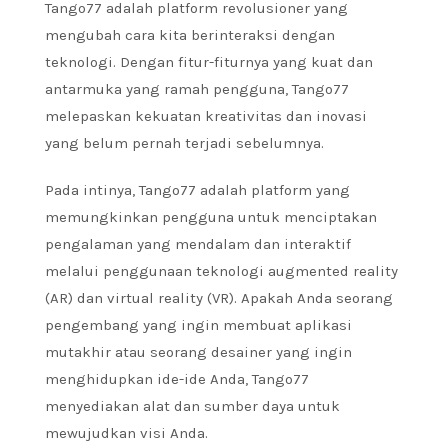
Tango77 adalah platform revolusioner yang
mengubah cara kita berinteraksi dengan
teknologi. Dengan fitur-fiturnya yang kuat dan
antarmuka yang ramah pengguna, Tango77
melepaskan kekuatan kreativitas dan inovasi
yang belum pernah terjadi sebelumnya.
Pada intinya, Tango77 adalah platform yang
memungkinkan pengguna untuk menciptakan
pengalaman yang mendalam dan interaktif
melalui penggunaan teknologi augmented reality
(AR) dan virtual reality (VR). Apakah Anda seorang
pengembang yang ingin membuat aplikasi
mutakhir atau seorang desainer yang ingin
menghidupkan ide-ide Anda, Tango77
menyediakan alat dan sumber daya untuk
mewujudkan visi Anda.