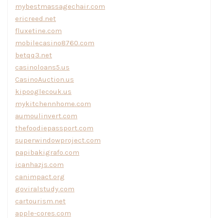
mybestmassagechair.com
ericreed.net
fluxetine.com
mobilecasino8760.com
betqq3.net
casinoloans5.us
CasinoAuction.us
kipooglecouk.us
mykitchennhome.com
aumoulinvert.com
thefoodiepassport.com
superwindowproject.com
papibakigrafo.com
icanhazjs.com
canimpact.org
goviralstudy.com
cartourism.net
apple-cores.com