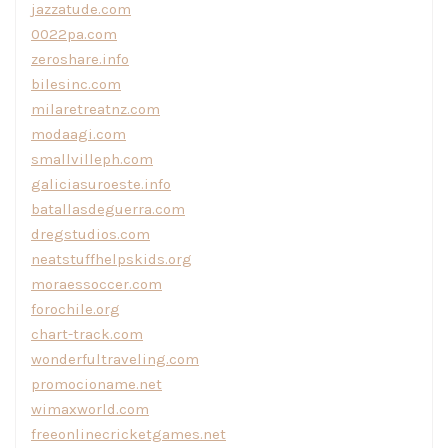
jazzatude.com
0022pa.com
zeroshare.info
bilesinc.com
milaretreatnz.com
modaagi.com
smallvilleph.com
galiciasuroeste.info
batallasdeguerra.com
dregstudios.com
neatstuffhelpskids.org
moraessoccer.com
forochile.org
chart-track.com
wonderfultraveling.com
promocioname.net
wimaxworld.com
freeonlinecricketgames.net