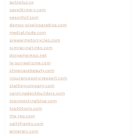
autopluz.co
save3time-c.com
vexonhcf.com
demos-pixelsparadise.com
mediatitude.com
prewarmotorcycles.com
simracinglinks.com
dosyamerkezi.net
le-surrealisme.com
showcasebeauty.com
insurancepolicyexpert.com
statkeycompany.com
carolinadeckbuilders.com
topinvestingblog.com
top50tools.com
the-rep.com
saltyfranks.com
annerani.com