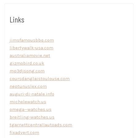
Links
jimsfamousbbq.com
libertywalk-usa.com
australiamovie.net
gizmobird.co.uk
mp3djsong.com
coursdanglaistoulouse.com
neptunuslex.com
auguri-di-natale.info
michelewatch.us
omega--watches.us
breitling-watches.us
tgarnettcentrallautoads.com
fixadvert.com