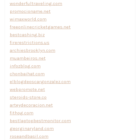
wonderfultraveling.com
promocioname.net
wimaxworld.com
freeonlinecricketgames.net
bestcashing.biz
firerestrictions.us
archiesbrooklyn.com
muambeiros.net
infozblog.com
chonbaihat.com
elblogdeoscargonzalez.com
webpromote.net
steroids-store.co
arteydecoracion.net
fithog.com
bestlaptopbestmonitor.com
georginaryland.com
roseandbasil.com