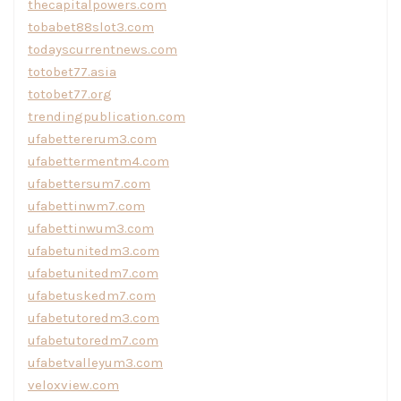
thecapitalpowers.com
tobabet88slot3.com
todayscurrentnews.com
totobet77.asia
totobet77.org
trendingpublication.com
ufabettererum3.com
ufabettermentm4.com
ufabettersum7.com
ufabettinwm7.com
ufabettinwum3.com
ufabetunitedm3.com
ufabetunitedm7.com
ufabetuskedm7.com
ufabetutoredm3.com
ufabetutoredm7.com
ufabetvalleyum3.com
veloxview.com