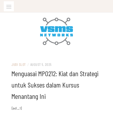
Skip
to
content
Nikmati kemenangan besar malam ini dengan slot gacor dari PG Soft
SLOT GACOR MALAM INI DARI PG
tanpa perlu deposit. Slot terbaik untuk Anda yang ingin menang besar.
JUDI SLOT
/
AUGUST 5, 2025
SOFT, DAPATKAN MAXWIN BESAR
Menguasai MPO212: Kiat dan Strategi
TANPA DEPOSIT
untuk Sukses dalam Kursus
Menantang Ini
[ad_1]