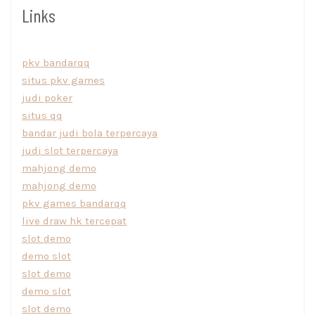
Links
pkv bandarqq
situs pkv games
judi poker
situs qq
bandar judi bola terpercaya
judi slot terpercaya
mahjong demo
mahjong demo
pkv games bandarqq
live draw hk tercepat
slot demo
demo slot
slot demo
demo slot
slot demo