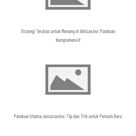
Strategi Teratas untuk Menang di Ahlicasino: Panduan
Komprehensif
Panduan Utama Juruscasino: Tip dan Trik untuk Pemain Baru