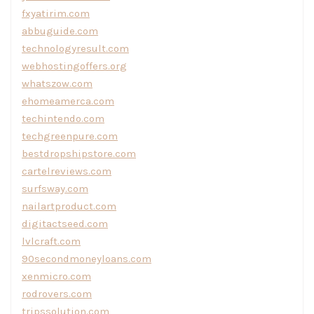
fxyatirim.com
abbuguide.com
technologyresult.com
webhostingoffers.org
whatszow.com
ehomeamerca.com
techintendo.com
techgreenpure.com
bestdropshipstore.com
cartelreviews.com
surfsway.com
nailartproduct.com
digitactseed.com
lvlcraft.com
90secondmoneyloans.com
xenmicro.com
rodrovers.com
tripssolution.com