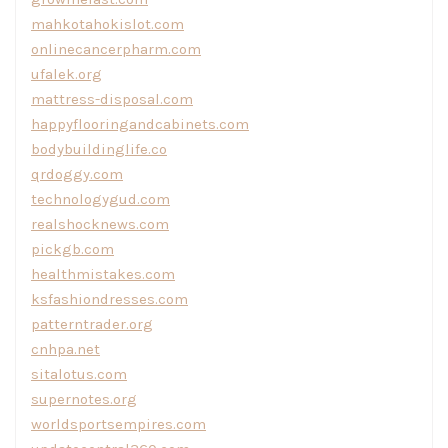
mahkotahokislot.com
onlinecancerpharm.com
ufalek.org
mattress-disposal.com
happyflooringandcabinets.com
bodybuildinglife.co
qrdoggy.com
technologygud.com
realshocknews.com
pickgb.com
healthmistakes.com
ksfashiondresses.com
patterntrader.org
cnhpa.net
sitalotus.com
supernotes.org
worldsportsempires.com