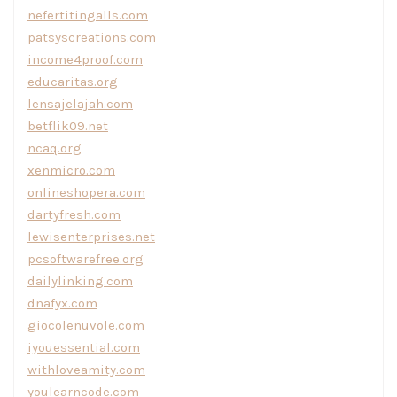
nefertitingalls.com
patsyscreations.com
income4proof.com
educaritas.org
lensajelajah.com
betflik09.net
ncaq.org
xenmicro.com
onlineshopera.com
dartyfresh.com
lewisenterprises.net
pcsoftwarefree.org
dailylinking.com
dnafyx.com
giocolenuvole.com
iyouessential.com
withloveamity.com
youlearncode.com