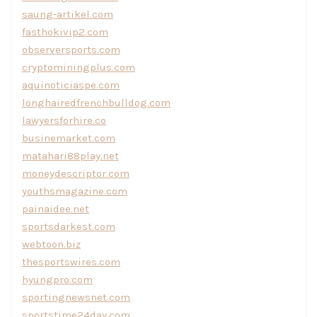
saung-artikel.com
fasthokivip2.com
observersports.com
cryptominingplus.com
aquinoticiaspe.com
longhairedfrenchbulldog.com
lawyersforhire.co
businemarket.com
matahari88play.net
moneydescriptor.com
youthsmagazine.com
painaidee.net
sportsdarkest.com
webtoon.biz
thesportswires.com
hyungpro.com
sportingnewsnet.com
sportstime24day.com