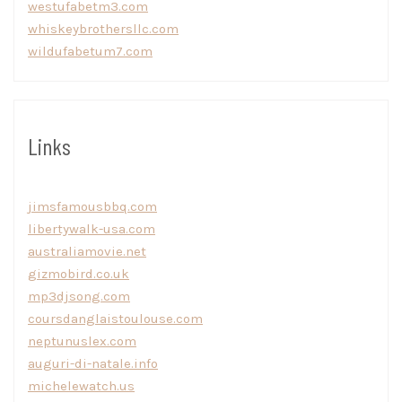
westufabetm3.com
whiskeybrothersllc.com
wildufabetum7.com
Links
jimsfamousbbq.com
libertywalk-usa.com
australiamovie.net
gizmobird.co.uk
mp3djsong.com
coursdanglaistoulouse.com
neptunuslex.com
auguri-di-natale.info
michelewatch.us