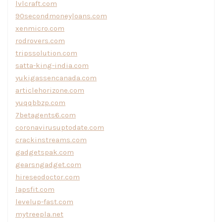
lvlcraft.com
90secondmoneyloans.com
xenmicro.com
rodrovers.com
tripssolution.com
satta-king-india.com
yukigassencanada.com
articlehorizone.com
yuqqbbzp.com
7betagents6.com
coronavirusuptodate.com
crackinstreams.com
gadgetspak.com
gearsngadget.com
hireseodoctor.com
lapsfit.com
levelup-fast.com
mytreepla.net