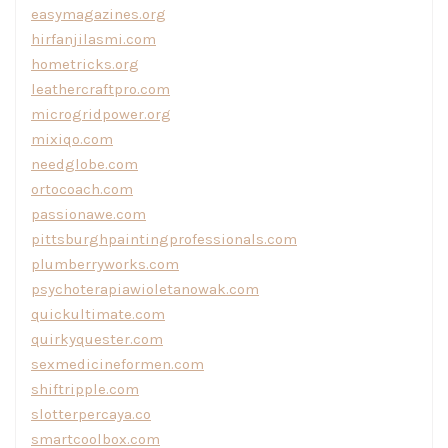
easymagazines.org
hirfanjilasmi.com
hometricks.org
leathercraftpro.com
microgridpower.org
mixiqo.com
needglobe.com
ortocoach.com
passionawe.com
pittsburghpaintingprofessionals.com
plumberryworks.com
psychoterapiawioletanowak.com
quickultimate.com
quirkyquester.com
sexmedicineformen.com
shiftripple.com
slotterpercaya.co
smartcoolbox.com