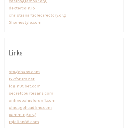
casinoglamour.org
dextercoin.io
christianarticledirectory.org
5homestyle.com
Links
stagehubs.com
1x2forum.net
login99bet.com
secretcourtesans.com
onlinebahisforum1.com
chicagoheadline.com
camming.org
rajalion88.com