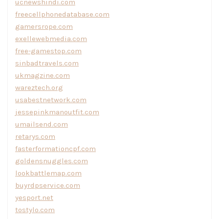
ucnewshindi.com
freecellphonedatabase.com
gamersrope.com
exellewebmedia.com
free-gamestop.com
sinbadtravels.com
ukmagzine.com
wareztech.org
usabestnetwork.com
jessepinkmanoutfit.com
umailsend.com
retarys.com
fasterformationcpf.com
goldensnuggles.com
lookbattlemap.com
buyrdpservice.com
yesport.net
tostylo.com