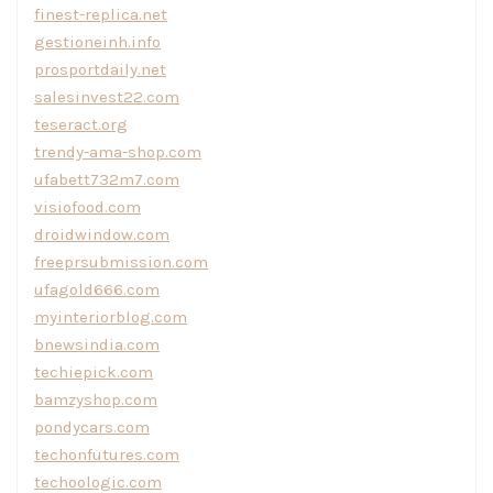
finest-replica.net
gestioneinh.info
prosportdaily.net
salesinvest22.com
teseract.org
trendy-ama-shop.com
ufabett732m7.com
visiofood.com
droidwindow.com
freeprsubmission.com
ufagold666.com
myinteriorblog.com
bnewsindia.com
techiepick.com
bamzyshop.com
pondycars.com
techonfutures.com
techoologic.com