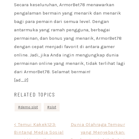
Secara keseluruhan, ArmorBet78 menawarkan
pengalaman bermain yang menarik dan menarik
bagi para pemain dari semua level. Dengan
antarmuka yang ramah pengguna, berbagai
permainan, dan bonus yang menarik, ArmorBet78
dengan cepat menjadi favorit di antara gamer
online. Jadi, jika Anda ingin mengungkap dunia
permainan online yang menarik, tidak terlihat lagi
dari ArmorBet78. Selamat bermain!
[ad_2]
RELATED TOPICS
demo slot
slot
Post
< Temui Kakek123:
Dunia Olahraga Tempur
Bintang Media Sosial
yang Menyebarkan:
navigation