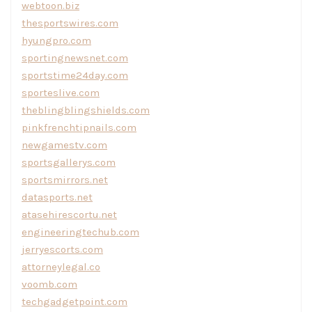
webtoon.biz
thesportswires.com
hyungpro.com
sportingnewsnet.com
sportstime24day.com
sporteslive.com
theblingblingshields.com
pinkfrenchtipnails.com
newgamestv.com
sportsgallerys.com
sportsmirrors.net
datasports.net
atasehirescortu.net
engineeringtechub.com
jerryescorts.com
attorneylegal.co
voomb.com
techgadgetpoint.com