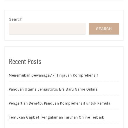
Search
SEARCH
Recent Posts
Menemukan Dewanaga77: Tinjauan Komprehensif
Panduan Utama Jeniustoto: Era Baru Game Online
Pengertian Dewi4D: Panduan Komprehensif untuk Pemula
Temukan Gajibet: Pengalaman Taruhan Online Terbaik