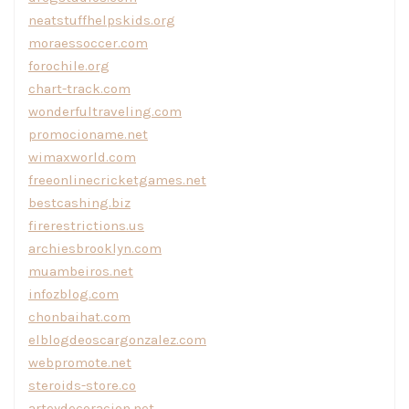
neatstuffhelpskids.org
moraessoccer.com
forochile.org
chart-track.com
wonderfultraveling.com
promocioname.net
wimaxworld.com
freeonlinecricketgames.net
bestcashing.biz
firerestrictions.us
archiesbrooklyn.com
muambeiros.net
infozblog.com
chonbaihat.com
elblogdeoscargonzalez.com
webpromote.net
steroids-store.co
arteydecoracion.net