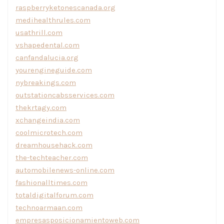
raspberryketonescanada.org
medihealthrules.com
usathrill.com
vshapedental.com
canfandalucia.org
yourengineguide.com
nybreakings.com
outstationcabsservices.com
thekrtagy.com
xchangeindia.com
coolmicrotech.com
dreamhousehack.com
the-techteacher.com
automobilenews-online.com
fashionalltimes.com
totaldigitalforum.com
technoarmaan.com
empresasposicionamientoweb.com