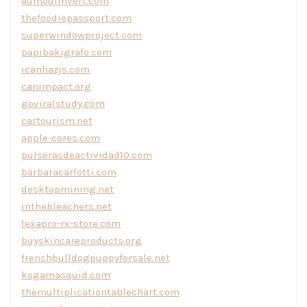
aumoulinvert.com
thefoodiepassport.com
superwindowproject.com
papibakigrafo.com
icanhazjs.com
canimpact.org
goviralstudy.com
cartourism.net
apple-cores.com
pulserasdeactividad10.com
barbaracarlotti.com
desktopmining.net
inthebleachers.net
lexapro-rx-store.com
buyskincareproducts.org
frenchbulldogpuppyforsale.net
kogamasquid.com
themultiplicationtablechart.com