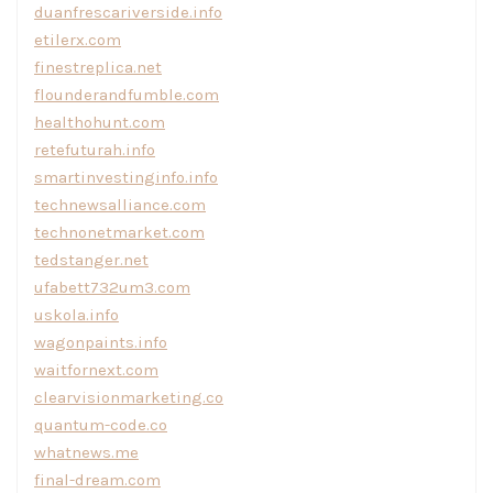
duanfrescariverside.info
etilerx.com
finestreplica.net
flounderandfumble.com
healthohunt.com
retefuturah.info
smartinvestinginfo.info
technewsalliance.com
technonetmarket.com
tedstanger.net
ufabett732um3.com
uskola.info
wagonpaints.info
waitfornext.com
clearvisionmarketing.co
quantum-code.co
whatnews.me
final-dream.com