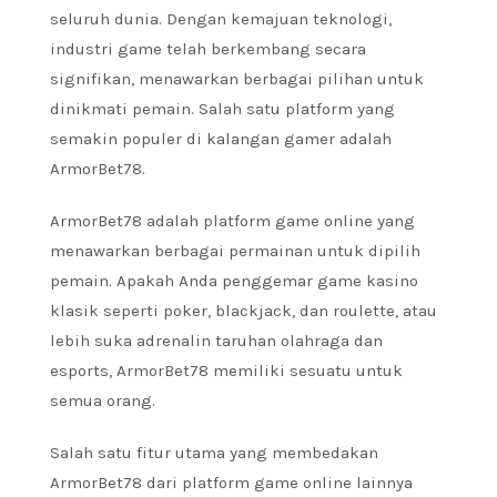
seluruh dunia. Dengan kemajuan teknologi,
industri game telah berkembang secara
signifikan, menawarkan berbagai pilihan untuk
dinikmati pemain. Salah satu platform yang
semakin populer di kalangan gamer adalah
ArmorBet78.
ArmorBet78 adalah platform game online yang
menawarkan berbagai permainan untuk dipilih
pemain. Apakah Anda penggemar game kasino
klasik seperti poker, blackjack, dan roulette, atau
lebih suka adrenalin taruhan olahraga dan
esports, ArmorBet78 memiliki sesuatu untuk
semua orang.
Salah satu fitur utama yang membedakan
ArmorBet78 dari platform game online lainnya