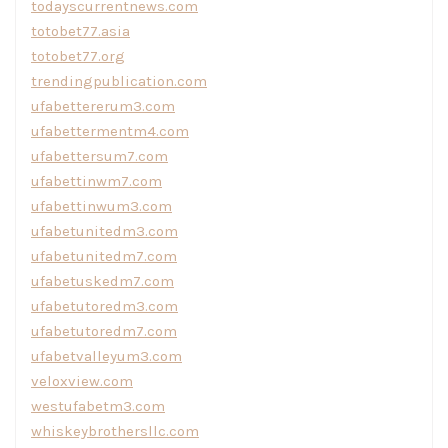
todayscurrentnews.com
totobet77.asia
totobet77.org
trendingpublication.com
ufabettererum3.com
ufabettermentm4.com
ufabettersum7.com
ufabettinwm7.com
ufabettinwum3.com
ufabetunitedm3.com
ufabetunitedm7.com
ufabetuskedm7.com
ufabetutoredm3.com
ufabetutoredm7.com
ufabetvalleyum3.com
veloxview.com
westufabetm3.com
whiskeybrothersllc.com