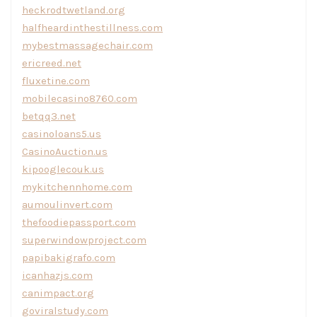
heckrodtwetland.org
halfheardinthestillness.com
mybestmassagechair.com
ericreed.net
fluxetine.com
mobilecasino8760.com
betqq3.net
casinoloans5.us
CasinoAuction.us
kipooglecouk.us
mykitchennhome.com
aumoulinvert.com
thefoodiepassport.com
superwindowproject.com
papibakigrafo.com
icanhazjs.com
canimpact.org
goviralstudy.com