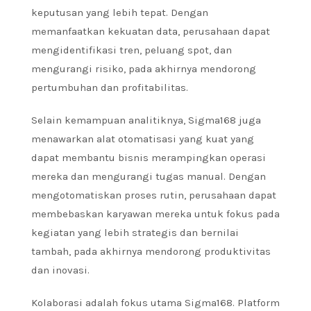
keputusan yang lebih tepat. Dengan
memanfaatkan kekuatan data, perusahaan dapat
mengidentifikasi tren, peluang spot, dan
mengurangi risiko, pada akhirnya mendorong
pertumbuhan dan profitabilitas.
Selain kemampuan analitiknya, Sigma168 juga
menawarkan alat otomatisasi yang kuat yang
dapat membantu bisnis merampingkan operasi
mereka dan mengurangi tugas manual. Dengan
mengotomatiskan proses rutin, perusahaan dapat
membebaskan karyawan mereka untuk fokus pada
kegiatan yang lebih strategis dan bernilai
tambah, pada akhirnya mendorong produktivitas
dan inovasi.
Kolaborasi adalah fokus utama Sigma168. Platform