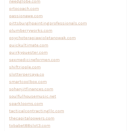
needglobe.com
ortocoach.com
passionawe.com
pittsburghpaintingprofessionals.com
plumberryworks.com
psychoterapiawioletanowak.com
quickultimate.com
quirkyquester.com
sexmedicineformen.com
shiftripple.com
slotterpercaya.co
smartcoolbox.com
sohanjitfinances.com
soulfulhousemusic.net
sparklooms.com
tacticalcontractingllc.com
thecapitalpowers.com
tobabet88slot3.com