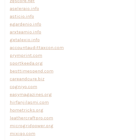
zqscore.net
aseleraio.info
asticio.info
egardenio.info
arxteamio.info
getalexio.info
accountaudittaxcon.com
prymprint.com
sportkeeda.org
besttimespend.com
careandcure.biz
cogniyo.com
easymagazines.org
hirfanjilasmi.com
hometricks.org
leathercraftpro.com
microgridpower.org
mixiqo.com