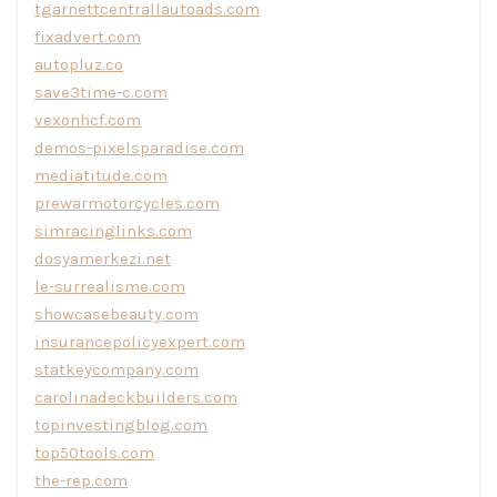
tgarnettcentrallautoads.com
fixadvert.com
autopluz.co
save3time-c.com
vexonhcf.com
demos-pixelsparadise.com
mediatitude.com
prewarmotorcycles.com
simracinglinks.com
dosyamerkezi.net
le-surrealisme.com
showcasebeauty.com
insurancepolicyexpert.com
statkeycompany.com
carolinadeckbuilders.com
topinvestingblog.com
top50tools.com
the-rep.com