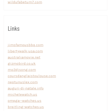
wildufabetum7.com
Links
jimsfamousbbq.com
libertywalk-usa.com
australiamovie.net
gizmobird.co.uk
mp3djsong.com
coursdanglaistoulouse.com
neptunuslex.com
auguri-di-natale.info
michelewatch.us
omega--watches.us
breitling-watches.us