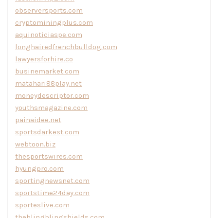
observersports.com
cryptominingplus.com
aquinoticiaspe.com
longhairedfrenchbulldog.com
lawyersforhire.co
businemarket.com
matahari88play.net
moneydescriptor.com
youthsmagazine.com
painaidee.net
sportsdarkest.com
webtoon.biz
thesportswires.com
hyungpro.com
sportingnewsnet.com
sportstime24day.com
sporteslive.com
theblingblingshields.com