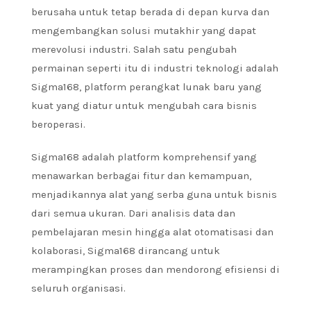
berusaha untuk tetap berada di depan kurva dan
mengembangkan solusi mutakhir yang dapat
merevolusi industri. Salah satu pengubah
permainan seperti itu di industri teknologi adalah
Sigma168, platform perangkat lunak baru yang
kuat yang diatur untuk mengubah cara bisnis
beroperasi.
Sigma168 adalah platform komprehensif yang
menawarkan berbagai fitur dan kemampuan,
menjadikannya alat yang serba guna untuk bisnis
dari semua ukuran. Dari analisis data dan
pembelajaran mesin hingga alat otomatisasi dan
kolaborasi, Sigma168 dirancang untuk
merampingkan proses dan mendorong efisiensi di
seluruh organisasi.