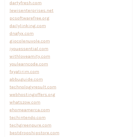
dartyfresh.com
lewisenterprises.net
pcsoftwarefree.org
dailylinking.com
dnafyx.com
giocolenuvole.com
iyouessential.com
withloveamity.com
youlearncode.com
fxyatirim.com
abbuguide.com
technologyresult.com
webhostingoffers.org
whatszow.com
ehomeamerca.com
techintendo.com
techgreenpure.com
bestdropshipstore.com