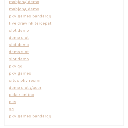
mahjong demo
mahjong demo
pkv games bandarqq
live draw hk tercepat
slot demo
demo slot
slot demo
demo slot
slot demo
pkv qq
pkv games
situs pkv resmi
demo slot gacor
poker online
pkv
qq
pkv games bandarqq