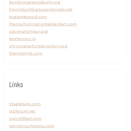
buyskincareproducts.org
frenchbulldogpuppyforsale.net
kogamasquid.com
themultiplicationtablechart.com
casinoglamour.org
dextercoin.io
christianarticledirectory.org
5homestyle.com
Links
stagehubs.com
1x2forum.net
login99bet.com
secretcourtesans.com