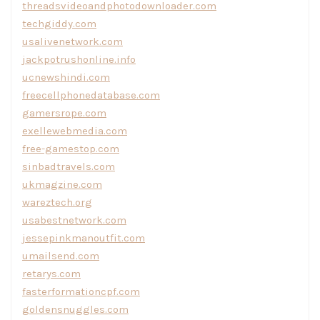
threadsvideoandphotodownloader.com
techgiddy.com
usalivenetwork.com
jackpotrushonline.info
ucnewshindi.com
freecellphonedatabase.com
gamersrope.com
exellewebmedia.com
free-gamestop.com
sinbadtravels.com
ukmagzine.com
wareztech.org
usabestnetwork.com
jessepinkmanoutfit.com
umailsend.com
retarys.com
fasterformationcpf.com
goldensnuggles.com