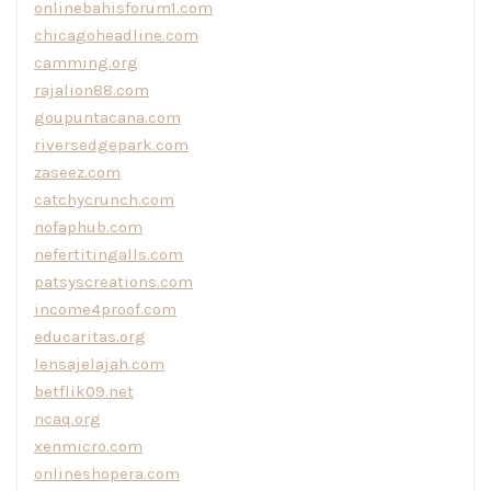
onlinebahisforum1.com
chicagoheadline.com
camming.org
rajalion88.com
goupuntacana.com
riversedgepark.com
zaseez.com
catchycrunch.com
nofaphub.com
nefertitingalls.com
patsyscreations.com
income4proof.com
educaritas.org
lensajelajah.com
betflik09.net
ncaq.org
xenmicro.com
onlineshopera.com