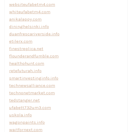
websiteufabetm4.com
whiteufabetm4.com
anikalappy.com
dininghelsinki.info
duanfrescariverside.info
etilerx.com
finestreplica.net
flounderandfumble.com
healthohunt.com
retefuturah.info
smartinvestinginfo.info
technewsalliance.com
technonetmarket.com
tedstanger.net
ufabett732um3.com
uskola.info
wagonpaints.info
waitfornext.com