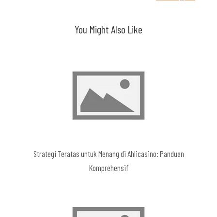
You Might Also Like
Strategi Teratas untuk Menang di Ahlicasino: Panduan
Komprehensif