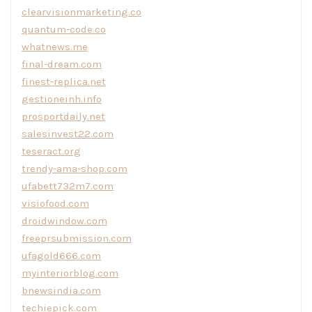
clearvisionmarketing.co
quantum-code.co
whatnews.me
final-dream.com
finest-replica.net
gestioneinh.info
prosportdaily.net
salesinvest22.com
teseract.org
trendy-ama-shop.com
ufabett732m7.com
visiofood.com
droidwindow.com
freeprsubmission.com
ufagold666.com
myinteriorblog.com
bnewsindia.com
techiepick.com