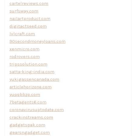
cartelreviews.com
surfsway.com
nailartproduct.com
digitactseed.com
lvlcraft.com
90secondmoneyloans.com
xenmicro.com
rodrovers.com
tripssolution.com
satta-king-india.com
yukigassencanada.com
articlehorizone.com
yuqqbbzp.com
7betagents6.com
coronavirusuptodate.com
crackinstreams.com
gadgetspak.com
gearsngadget.com