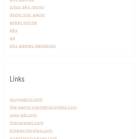
situs pkv resmi
demo slot gacor
poker online
pkv
qq
pkv games bandarqq
Links
punjwanis.com
the-parcs-clematiscondos.com
jusu-gb.com
thecarepet.com
blogwriterplus.com
guestpostingseo.com