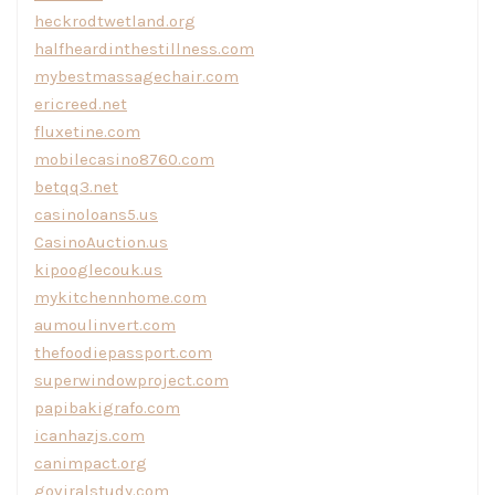
heckrodtwetland.org
halfheardinthestillness.com
mybestmassagechair.com
ericreed.net
fluxetine.com
mobilecasino8760.com
betqq3.net
casinoloans5.us
CasinoAuction.us
kipooglecouk.us
mykitchennhome.com
aumoulinvert.com
thefoodiepassport.com
superwindowproject.com
papibakigrafo.com
icanhazjs.com
canimpact.org
goviralstudy.com