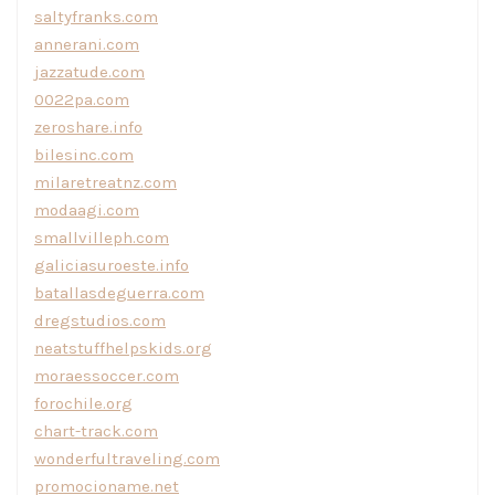
saltyfranks.com
annerani.com
jazzatude.com
0022pa.com
zeroshare.info
bilesinc.com
milaretreatnz.com
modaagi.com
smallvilleph.com
galiciasuroeste.info
batallasdeguerra.com
dregstudios.com
neatstuffhelpskids.org
moraessoccer.com
forochile.org
chart-track.com
wonderfultraveling.com
promocioname.net