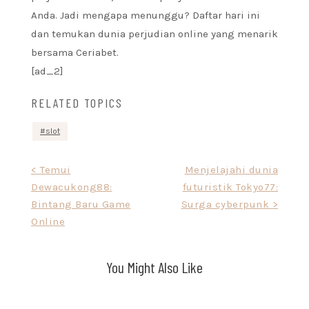
Anda. Jadi mengapa menunggu? Daftar hari ini
dan temukan dunia perjudian online yang menarik
bersama Ceriabet.
[ad_2]
RELATED TOPICS
slot
Post
< Temui
Menjelajahi dunia
Dewacukong88:
futuristik Tokyo77:
navigation
Bintang Baru Game
Surga cyberpunk >
Online
You Might Also Like