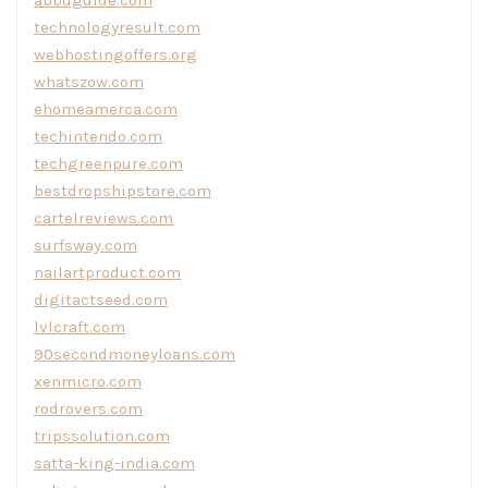
technologyresult.com
webhostingoffers.org
whatszow.com
ehomeamerca.com
techintendo.com
techgreenpure.com
bestdropshipstore.com
cartelreviews.com
surfsway.com
nailartproduct.com
digitactseed.com
lvlcraft.com
90secondmoneyloans.com
xenmicro.com
rodrovers.com
tripssolution.com
satta-king-india.com