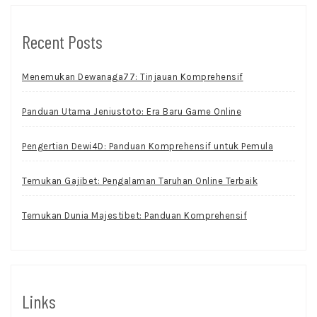
Recent Posts
Menemukan Dewanaga77: Tinjauan Komprehensif
Panduan Utama Jeniustoto: Era Baru Game Online
Pengertian Dewi4D: Panduan Komprehensif untuk Pemula
Temukan Gajibet: Pengalaman Taruhan Online Terbaik
Temukan Dunia Majestibet: Panduan Komprehensif
Links