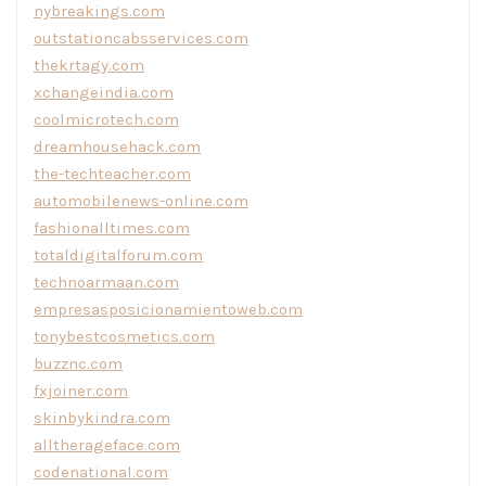
nybreakings.com
outstationcabsservices.com
thekrtagy.com
xchangeindia.com
coolmicrotech.com
dreamhousehack.com
the-techteacher.com
automobilenews-online.com
fashionalltimes.com
totaldigitalforum.com
technoarmaan.com
empresasposicionamientoweb.com
tonybestcosmetics.com
buzznc.com
fxjoiner.com
skinbykindra.com
alltherageface.com
codenational.com