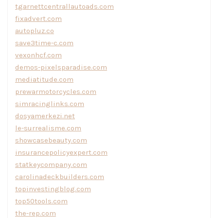
tgarnettcentrallautoads.com
fixadvert.com
autopluz.co
save3time-c.com
vexonhcf.com
demos-pixelsparadise.com
mediatitude.com
prewarmotorcycles.com
simracinglinks.com
dosyamerkezi.net
le-surrealisme.com
showcasebeauty.com
insurancepolicyexpert.com
statkeycompany.com
carolinadeckbuilders.com
topinvestingblog.com
top50tools.com
the-rep.com