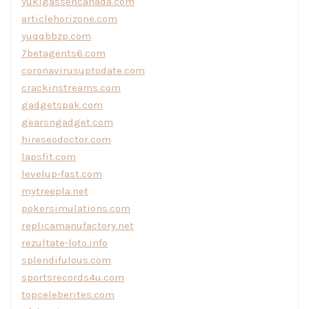
yukigassencanada.com
articlehorizone.com
yuqqbbzp.com
7betagents6.com
coronavirusuptodate.com
crackinstreams.com
gadgetspak.com
gearsngadget.com
hireseodoctor.com
lapsfit.com
levelup-fast.com
mytreepla.net
pokersimulations.com
replicamanufactory.net
rezultate-loto.info
splendifulous.com
sportsrecords4u.com
topceleberites.com