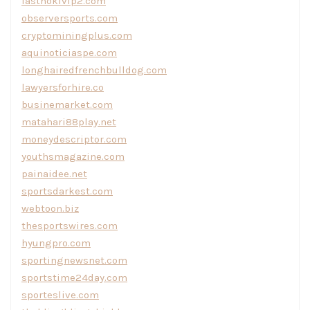
fasthokivip2.com
observersports.com
cryptominingplus.com
aquinoticiaspe.com
longhairedfrenchbulldog.com
lawyersforhire.co
businemarket.com
matahari88play.net
moneydescriptor.com
youthsmagazine.com
painaidee.net
sportsdarkest.com
webtoon.biz
thesportswires.com
hyungpro.com
sportingnewsnet.com
sportstime24day.com
sporteslive.com