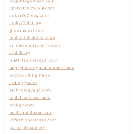
tvsportsguide24.com
sportsreviews24.com
dubai360blog.com
lucky77slot.org
growmefast.com
mahkotahokislot.com
onlinecancerpharm.com
ufalek.org
mattress-disposal.com
happyflooringandcabinets.com
bodybuildinglife.co
qrdoggy.com
technologygud.com
realshocknews.com
pickgb.com
healthmistakes.com
ksfashiondresses.com
patterntrader.org