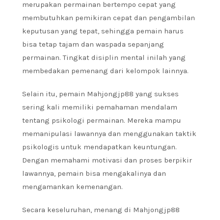
merupakan permainan bertempo cepat yang
membutuhkan pemikiran cepat dan pengambilan
keputusan yang tepat, sehingga pemain harus
bisa tetap tajam dan waspada sepanjang
permainan. Tingkat disiplin mental inilah yang
membedakan pemenang dari kelompok lainnya.
Selain itu, pemain Mahjongjp88 yang sukses
sering kali memiliki pemahaman mendalam
tentang psikologi permainan. Mereka mampu
memanipulasi lawannya dan menggunakan taktik
psikologis untuk mendapatkan keuntungan.
Dengan memahami motivasi dan proses berpikir
lawannya, pemain bisa mengakalinya dan
mengamankan kemenangan.
Secara keseluruhan, menang di Mahjongjp88