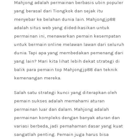
Mahjong adalah permainan berbasis ubin populer
yang berasal dari Tiongkok dan sejak itu
menyebar ke belahan dunia lain. Mahjongjp88
adalah situs web yang didedikasikan untuk
permainan ini, menawarkan pemain kesempatan
untuk bermain online melawan lawan dari seluruh
dunia. Tapi apa yang membedakan pemenang dari
yang lain? Mari kita lihat lebih dekat strategi di
balik para pemain top Mahjongjp88 dan teknik
kemenangan mereka.
Salah satu strategi kunci yang diterapkan oleh
pemain sukses adalah memahami aturan
permainan luar dan dalam. Mahjong adalah
permainan kompleks dengan banyak aturan dan
variasi berbeda, jadi pemahaman dasar yang kuat
sangatlah penting. Pemain juga harus bisa