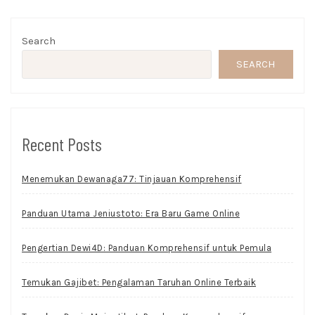
Search
SEARCH
Recent Posts
Menemukan Dewanaga77: Tinjauan Komprehensif
Panduan Utama Jeniustoto: Era Baru Game Online
Pengertian Dewi4D: Panduan Komprehensif untuk Pemula
Temukan Gajibet: Pengalaman Taruhan Online Terbaik