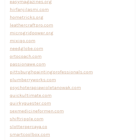
easymagazines.org
hirfanjilasmi.com
hometricks.org
leathercraftpro.com
microgridpower.org
mixiqo.com
needglobe.com
ortocoach.com
passionawe.com
pittsburghpaintingprofessionals.com
plumberryworks.com
psychoterapiawioletanowak.com
quickultimate.com
quirkyquester.com
sexmedicineformen.com
shiftripple.com
slotterpercaya.co
smartcoolbox.com