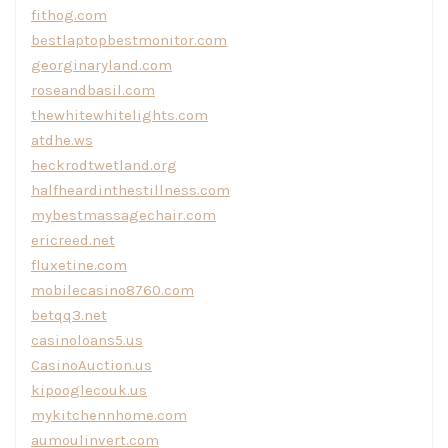
fithog.com
bestlaptopbestmonitor.com
georginaryland.com
roseandbasil.com
thewhitewhitelights.com
atdhe.ws
heckrodtwetland.org
halfheardinthestillness.com
mybestmassagechair.com
ericreed.net
fluxetine.com
mobilecasino8760.com
betqq3.net
casinoloans5.us
CasinoAuction.us
kipooglecouk.us
mykitchennhome.com
aumoulinvert.com