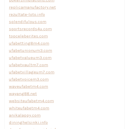
replicamanufactory.net
rezultate-loto.info
splendifulous.com
sportsrecords4u.com
topceleberites.com
ufabetting8m4.com
ufabetunionum3.com
ufabetvalueum3.com
ufabetvaultm7.com
ufabetvillageum7.com
ufabetvoicem3.com
waveufabetm4.com
wayang88.net
websiteufabetm4.com
whiteufabetm4.com
anikalappy.com
dininghelsinki.info