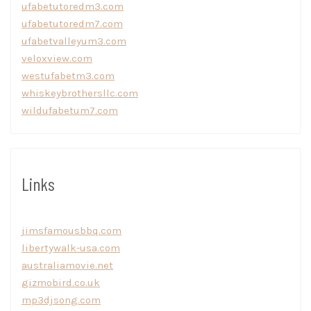
ufabetutoredm3.com
ufabetutoredm7.com
ufabetvalleyum3.com
veloxview.com
westufabetm3.com
whiskeybrothersllc.com
wildufabetum7.com
Links
jimsfamousbbq.com
libertywalk-usa.com
australiamovie.net
gizmobird.co.uk
mp3djsong.com