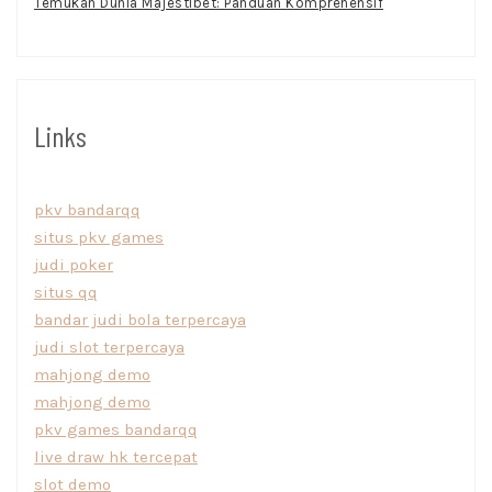
Temukan Dunia Majestibet: Panduan Komprehensif
Links
pkv bandarqq
situs pkv games
judi poker
situs qq
bandar judi bola terpercaya
judi slot terpercaya
mahjong demo
mahjong demo
pkv games bandarqq
live draw hk tercepat
slot demo