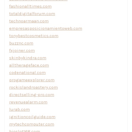
fashionalltimes.com
totaldigitalforum.com
technoarmaan.com
empresasposicionamientoweb.com
tonybestcosmetics.com
buzznc.com
fxjoiner.com
skinbykindra.com
alltherageface.com
codenational.com
progameexplorer.com
rockislandroastery.com
directselling-pro.com
revenuealarm.com
lurab.com
ignitioncoilguide.com
mytechcomputer.com
bioslot168.com