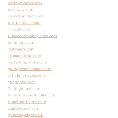
cartelreviews.com
surfsway.com
nailartproduct.com
digitactseed.com
lvlcraft.com
90secondmoneyloans.com
xenmicro.com
rodrovers.com
tripssolution.com
satta-king-india.com
yukigassencanada.com
articlehorizone.com
yuqqbbzp.com
7betagents6.com
coronavirusuptodate.com
crackinstreams.com
gadgetspak.com
gearsngadget.com