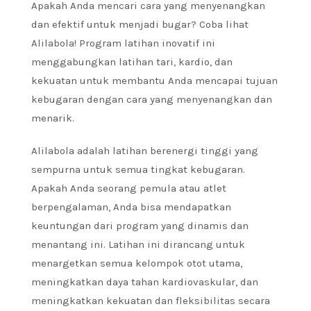
Apakah Anda mencari cara yang menyenangkan
dan efektif untuk menjadi bugar? Coba lihat
Alilabola! Program latihan inovatif ini
menggabungkan latihan tari, kardio, dan
kekuatan untuk membantu Anda mencapai tujuan
kebugaran dengan cara yang menyenangkan dan
menarik.
Alilabola adalah latihan berenergi tinggi yang
sempurna untuk semua tingkat kebugaran.
Apakah Anda seorang pemula atau atlet
berpengalaman, Anda bisa mendapatkan
keuntungan dari program yang dinamis dan
menantang ini. Latihan ini dirancang untuk
menargetkan semua kelompok otot utama,
meningkatkan daya tahan kardiovaskular, dan
meningkatkan kekuatan dan fleksibilitas secara