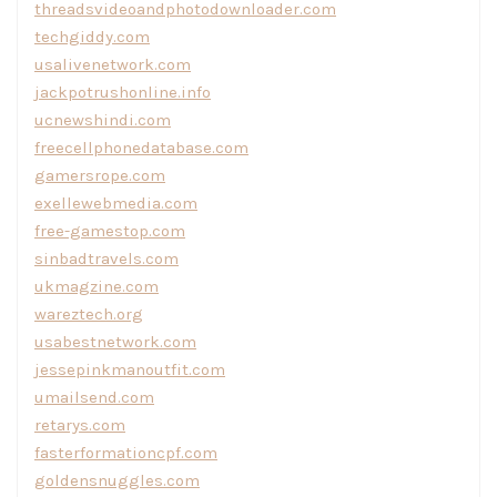
threadsvideoandphotodownloader.com
techgiddy.com
usalivenetwork.com
jackpotrushonline.info
ucnewshindi.com
freecellphonedatabase.com
gamersrope.com
exellewebmedia.com
free-gamestop.com
sinbadtravels.com
ukmagzine.com
wareztech.org
usabestnetwork.com
jessepinkmanoutfit.com
umailsend.com
retarys.com
fasterformationcpf.com
goldensnuggles.com