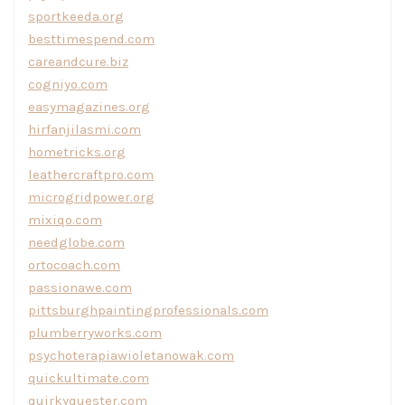
sportkeeda.org
besttimespend.com
careandcure.biz
cogniyo.com
easymagazines.org
hirfanjilasmi.com
hometricks.org
leathercraftpro.com
microgridpower.org
mixiqo.com
needglobe.com
ortocoach.com
passionawe.com
pittsburghpaintingprofessionals.com
plumberryworks.com
psychoterapiawioletanowak.com
quickultimate.com
quirkyquester.com