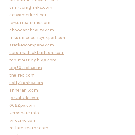
simracinglinks.com
dosyamerkezi.net
le-surrealisme.com
showcasebeauty.com
insurancepolicyexpert.com
statkeycompany.com
carolinadeckbuilders.com
topinvestingblog.com
top50tools.com
the-rep.com
saltyfranks.com
annerani.com
jazzatude.com
0022pa.com
zeroshare.info
bilesinc.com
milaretreatnz.com