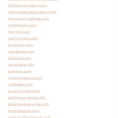
statkeycompany.com
carolinadeckbuilders.com
topinvestingblog.com
top50tools.com
the-rep.com
saltyfranks.com
annerani.com
jazzatude.com
0022pa.com
zeroshare.info
bilesinc.com
milaretreatnz.com
modaagi.com
smallvilleph.com
galiciasuroeste.info
batallasdeguerra.com
dregstudios.com
neatstuffhelpskids.org