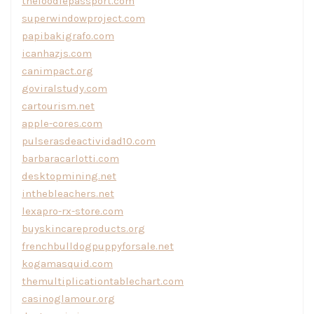
thefoodiepassport.com
superwindowproject.com
papibakigrafo.com
icanhazjs.com
canimpact.org
goviralstudy.com
cartourism.net
apple-cores.com
pulserasdeactividad10.com
barbaracarlotti.com
desktopmining.net
inthebleachers.net
lexapro-rx-store.com
buyskincareproducts.org
frenchbulldogpuppyforsale.net
kogamasquid.com
themultiplicationtablechart.com
casinoglamour.org