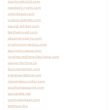
sportsnetclub.com
newbestcrypto.com
oxfordsave.com
iclassicgames.com
saung-artikel.com
fasthokivip2.com
observersports.com
cryptominingplus.com
aquinoticiaspe.com
longhairedfrenchbulldog.com
lawyersforhire.co
businemarket.com
matahari88play.net
moneydescriptor.com
youthsmagazine.com
painaidee.net
sportsdarkest.com
webtoon.biz