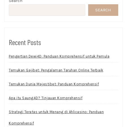
Search
SEARCH
Recent Posts
Pengertian Dewi4D: Panduan Komprehensif untuk Pemula
Temukan Gajibet: Pengalaman Taruhan Online Terbaik
Temukan Dunia Majestibet: Panduan Komprehensif
Apa itu Saung4D? Tinjauan Komprehensif
Strategi Teratas untuk Menang di Ahlicasino: Panduan
Komprehensif