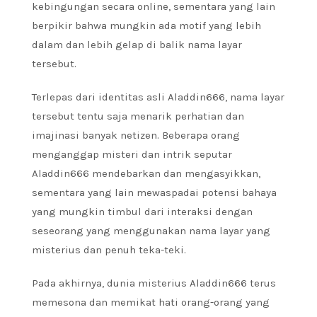
kebingungan secara online, sementara yang lain
berpikir bahwa mungkin ada motif yang lebih
dalam dan lebih gelap di balik nama layar
tersebut.
Terlepas dari identitas asli Aladdin666, nama layar
tersebut tentu saja menarik perhatian dan
imajinasi banyak netizen. Beberapa orang
menganggap misteri dan intrik seputar
Aladdin666 mendebarkan dan mengasyikkan,
sementara yang lain mewaspadai potensi bahaya
yang mungkin timbul dari interaksi dengan
seseorang yang menggunakan nama layar yang
misterius dan penuh teka-teki.
Pada akhirnya, dunia misterius Aladdin666 terus
memesona dan memikat hati orang-orang yang