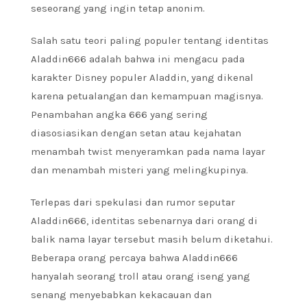
seseorang yang ingin tetap anonim.
Salah satu teori paling populer tentang identitas
Aladdin666 adalah bahwa ini mengacu pada
karakter Disney populer Aladdin, yang dikenal
karena petualangan dan kemampuan magisnya.
Penambahan angka 666 yang sering
diasosiasikan dengan setan atau kejahatan
menambah twist menyeramkan pada nama layar
dan menambah misteri yang melingkupinya.
Terlepas dari spekulasi dan rumor seputar
Aladdin666, identitas sebenarnya dari orang di
balik nama layar tersebut masih belum diketahui.
Beberapa orang percaya bahwa Aladdin666
hanyalah seorang troll atau orang iseng yang
senang menyebabkan kekacauan dan