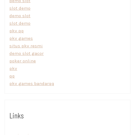
demo slot
slot demo
demo slot
slot demo
pkv qq
pkv games
situs pkv resmi
demo slot gacor
poker online
pkv
qq
pkv games bandarqq
Links