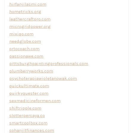
hirfanjilasmi.com
hometricks.org
leathercraftpro.com
microgridpower.org
mixiqo.com
needglobe.com
ortocoach.com
passionawe.com
pittsburghpaintingprofessionals.com
plumberryworks.com
psychoterapiawioletanowak.com
quickultimate.com
quirkyquester.com
sexmedicineformen.com
shiftripple.com
slotterpercaya.co
smartcoolbox.com
sohanjitfinances.com