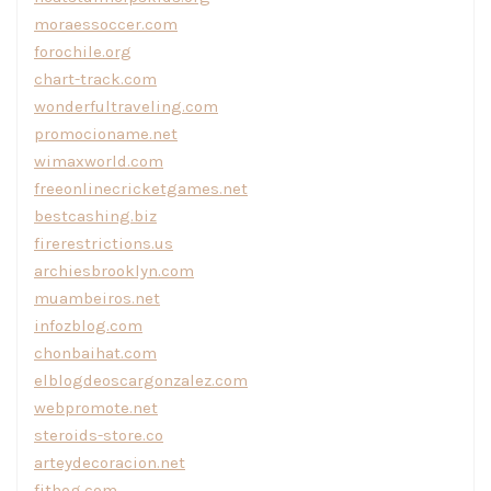
moraessoccer.com
forochile.org
chart-track.com
wonderfultraveling.com
promocioname.net
wimaxworld.com
freeonlinecricketgames.net
bestcashing.biz
firerestrictions.us
archiesbrooklyn.com
muambeiros.net
infozblog.com
chonbaihat.com
elblogdeoscargonzalez.com
webpromote.net
steroids-store.co
arteydecoracion.net
fithog.com