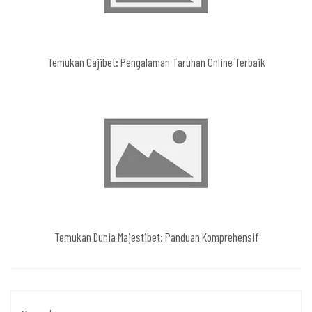
Temukan Gajibet: Pengalaman Taruhan Online Terbaik
Temukan Dunia Majestibet: Panduan Komprehensif