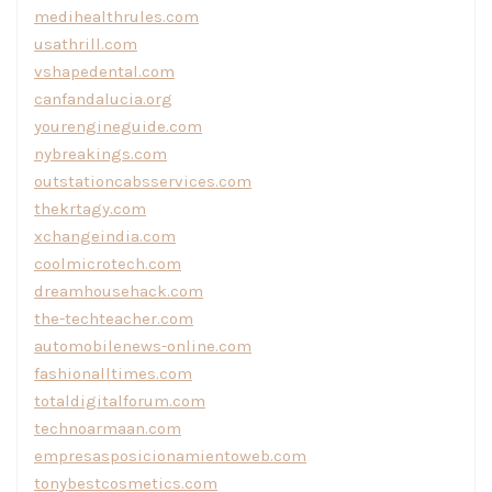
medihealthrules.com
usathrill.com
vshapedental.com
canfandalucia.org
yourengineguide.com
nybreakings.com
outstationcabsservices.com
thekrtagy.com
xchangeindia.com
coolmicrotech.com
dreamhousehack.com
the-techteacher.com
automobilenews-online.com
fashionalltimes.com
totaldigitalforum.com
technoarmaan.com
empresasposicionamientoweb.com
tonybestcosmetics.com