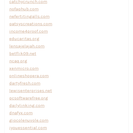
catchycrunch.com
nofaphub.com
nefertitingalls.com
patsyscreations.com
income4proof.com
educaritas.org
lensajelajah.com
betflik09.net
ncaq.org
xenmicro.com
onlineshopera.com
dartyfresh.com
lewisenterprises.net
pcsoftwarefree.org
dailylinking.com
dnafyx.com
giocolenuvole.com
iyouessential.com