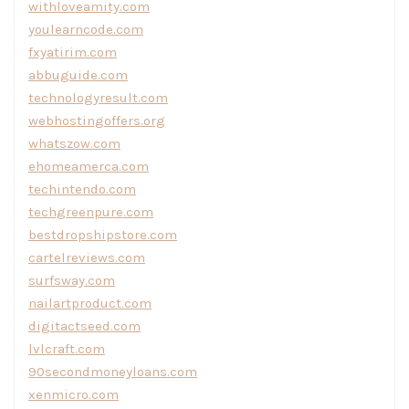
withloveamity.com
youlearncode.com
fxyatirim.com
abbuguide.com
technologyresult.com
webhostingoffers.org
whatszow.com
ehomeamerca.com
techintendo.com
techgreenpure.com
bestdropshipstore.com
cartelreviews.com
surfsway.com
nailartproduct.com
digitactseed.com
lvlcraft.com
90secondmoneyloans.com
xenmicro.com