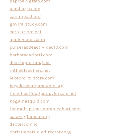
papibakigrafo.com
icanhazjs.com
canimpact.org
goviralstudy.com
cartourism.net
apple-cores.com
pulserasdeactividad10.com
barbaracarlotti.com
desktopmining.net
inthebleachers.net
lexapro-rx-store.com
buyskincareproducts.org
frenchbulldogpuppyforsale.net
kogamasquid.com
themultiplicationtablechart.com
casinoglamour.org
dextercoin.io
christianarticledirectory.org