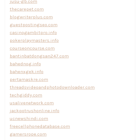
jusu-gb.com
thecarepet.com
blogwriterplus.com
guestpostingseo.com
casinogambitpro.info
pokerplaymasters.info
courseoncourse.com
bantinbatdongsan247.com
bahednog.info
bahenxgek.info
pertamaskre.com
threadsvideoandphotodownloader.com
techgiddy.com
usalivenetwork.com
jackpotrushonline.info
ucnewshindi.com
freecellphonedatabase.com
gamersrope.com