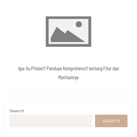
Apa itu Plisbet? Panduan Komprehensif tentang Fitur dan
Manfaatnya
Search
SEARCH