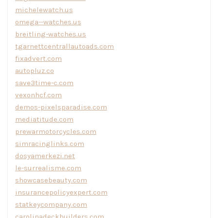
michelewatch.us
omega--watches.us
breitling-watches.us
tgarnettcentrallautoads.com
fixadvert.com
autopluz.co
save3time-c.com
vexonhcf.com
demos-pixelsparadise.com
mediatitude.com
prewarmotorcycles.com
simracinglinks.com
dosyamerkezi.net
le-surrealisme.com
showcasebeauty.com
insurancepolicyexpert.com
statkeycompany.com
carolinadeckbuilders.com