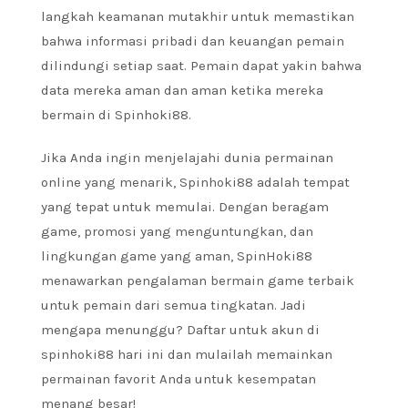
langkah keamanan mutakhir untuk memastikan
bahwa informasi pribadi dan keuangan pemain
dilindungi setiap saat. Pemain dapat yakin bahwa
data mereka aman dan aman ketika mereka
bermain di Spinhoki88.
Jika Anda ingin menjelajahi dunia permainan
online yang menarik, Spinhoki88 adalah tempat
yang tepat untuk memulai. Dengan beragam
game, promosi yang menguntungkan, dan
lingkungan game yang aman, SpinHoki88
menawarkan pengalaman bermain game terbaik
untuk pemain dari semua tingkatan. Jadi
mengapa menunggu? Daftar untuk akun di
spinhoki88 hari ini dan mulailah memainkan
permainan favorit Anda untuk kesempatan
menang besar!