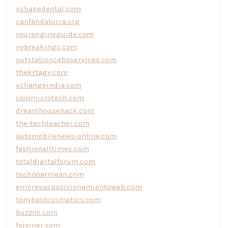
vshapedental.com
canfandalucia.org
yourengineguide.com
nybreakings.com
outstationcabsservices.com
thekrtagy.com
xchangeindia.com
coolmicrotech.com
dreamhousehack.com
the-techteacher.com
automobilenews-online.com
fashionalltimes.com
totaldigitalforum.com
technoarmaan.com
empresasposicionamientoweb.com
tonybestcosmetics.com
buzznc.com
fxjoiner.com