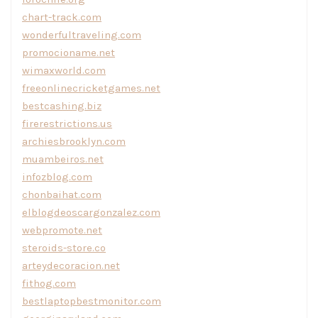
chart-track.com
wonderfultraveling.com
promocioname.net
wimaxworld.com
freeonlinecricketgames.net
bestcashing.biz
firerestrictions.us
archiesbrooklyn.com
muambeiros.net
infozblog.com
chonbaihat.com
elblogdeoscargonzalez.com
webpromote.net
steroids-store.co
arteydecoracion.net
fithog.com
bestlaptopbestmonitor.com