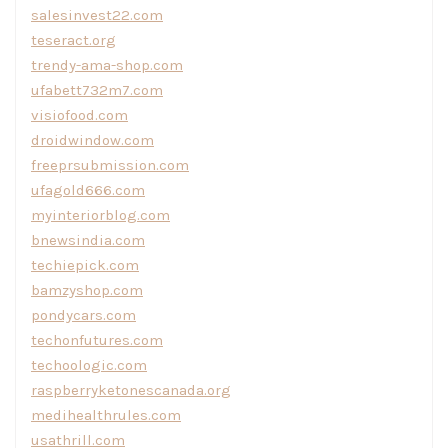
salesinvest22.com
teseract.org
trendy-ama-shop.com
ufabett732m7.com
visiofood.com
droidwindow.com
freeprsubmission.com
ufagold666.com
myinteriorblog.com
bnewsindia.com
techiepick.com
bamzyshop.com
pondycars.com
techonfutures.com
techoologic.com
raspberryketonescanada.org
medihealthrules.com
usathrill.com