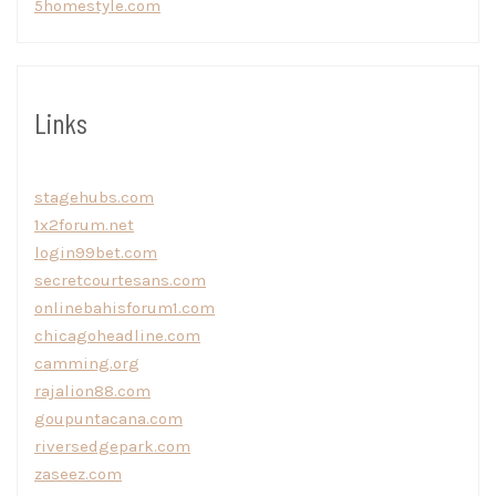
5homestyle.com
Links
stagehubs.com
1x2forum.net
login99bet.com
secretcourtesans.com
onlinebahisforum1.com
chicagoheadline.com
camming.org
rajalion88.com
goupuntacana.com
riversedgepark.com
zaseez.com