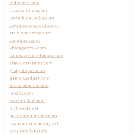
rodrovers.com
tripssolution.com
satta-king-india.com
yukigassencanada.com
articlehorizone.com
yuqqbbzp.com
7betagents6.com
coronavirusuptodate.com
crackinstreams.com
gadgetspak.com
gearsngadget.com
hireseodoctor.com
lapsfit.com
levelup-fast.com
mytreepla.net
pokersimulations.com
replicamanufactory.net
rezultate-loto.info