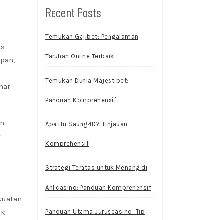
Recent Posts
h
Temukan Gajibet: Pengalaman
ns
Taruhan Online Terbaik
upan,
Temukan Dunia Majestibet:
mar
Panduan Komprehensif
an
Apa itu Saung4D? Tinjauan
t
Komprehensif
Strategi Teratas untuk Menang di
.
Ahlicasino: Panduan Komprehensif
kuatan
uk
Panduan Utama Juruscasino: Tip