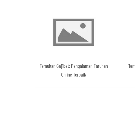
Temukan Gajibet: Pengalaman Taruhan
Tem
Online Terbaik