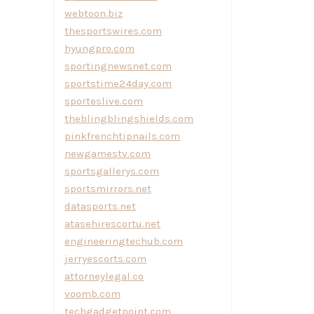
webtoon.biz
thesportswires.com
hyungpro.com
sportingnewsnet.com
sportstime24day.com
sporteslive.com
theblingblingshields.com
pinkfrenchtipnails.com
newgamestv.com
sportsgallerys.com
sportsmirrors.net
datasports.net
atasehirescortu.net
engineeringtechub.com
jerryescorts.com
attorneylegal.co
voomb.com
techgadgetpoint.com