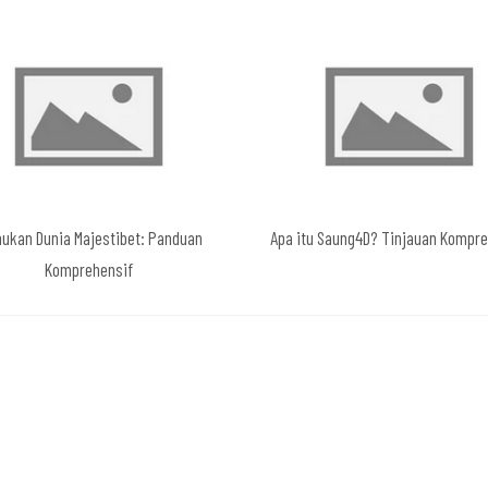
ukan Dunia Majestibet: Panduan
Apa itu Saung4D? Tinjauan Kompre
Komprehensif