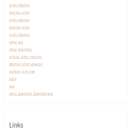
slot demo
demo slot
slot demo
demo slot
slot demo
pkv qq
pkv games
situs pkv resmi
demo slot gacor
poker online
pkv
qq
pkv games bandarqq
Links