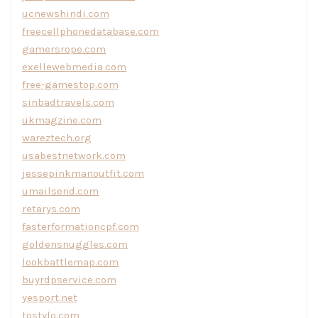
ucnewshindi.com
freecellphonedatabase.com
gamersrope.com
exellewebmedia.com
free-gamestop.com
sinbadtravels.com
ukmagzine.com
wareztech.org
usabestnetwork.com
jessepinkmanoutfit.com
umailsend.com
retarys.com
fasterformationcpf.com
goldensnuggles.com
lookbattlemap.com
buyrdpservice.com
yesport.net
tostylo.com