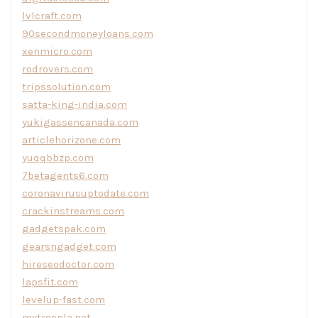
lvlcraft.com
90secondmoneyloans.com
xenmicro.com
rodrovers.com
tripssolution.com
satta-king-india.com
yukigassencanada.com
articlehorizone.com
yuqqbbzp.com
7betagents6.com
coronavirusuptodate.com
crackinstreams.com
gadgetspak.com
gearsngadget.com
hireseodoctor.com
lapsfit.com
levelup-fast.com
mytreepla.net