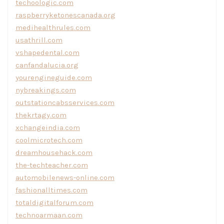
techoologic.com
raspberryketonescanada.org
medihealthrules.com
usathrill.com
vshapedental.com
canfandalucia.org
yourengineguide.com
nybreakings.com
outstationcabsservices.com
thekrtagy.com
xchangeindia.com
coolmicrotech.com
dreamhousehack.com
the-techteacher.com
automobilenews-online.com
fashionalltimes.com
totaldigitalforum.com
technoarmaan.com