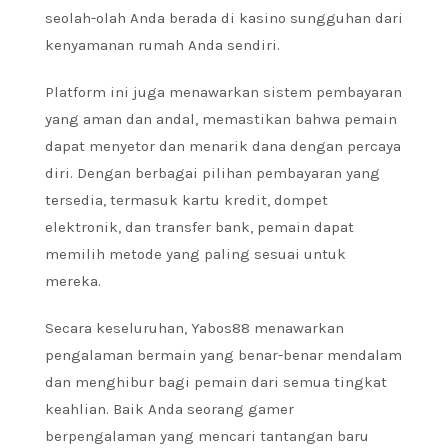
seolah-olah Anda berada di kasino sungguhan dari
kenyamanan rumah Anda sendiri.
Platform ini juga menawarkan sistem pembayaran
yang aman dan andal, memastikan bahwa pemain
dapat menyetor dan menarik dana dengan percaya
diri. Dengan berbagai pilihan pembayaran yang
tersedia, termasuk kartu kredit, dompet
elektronik, dan transfer bank, pemain dapat
memilih metode yang paling sesuai untuk
mereka.
Secara keseluruhan, Yabos88 menawarkan
pengalaman bermain yang benar-benar mendalam
dan menghibur bagi pemain dari semua tingkat
keahlian. Baik Anda seorang gamer
berpengalaman yang mencari tantangan baru