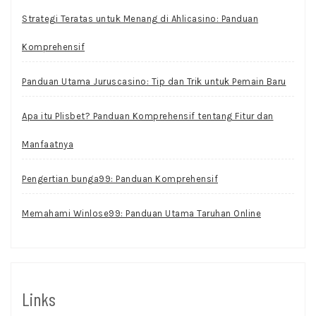
Strategi Teratas untuk Menang di Ahlicasino: Panduan
Komprehensif
Panduan Utama Juruscasino: Tip dan Trik untuk Pemain Baru
Apa itu Plisbet? Panduan Komprehensif tentang Fitur dan
Manfaatnya
Pengertian bunga99: Panduan Komprehensif
Memahami Winlose99: Panduan Utama Taruhan Online
Links