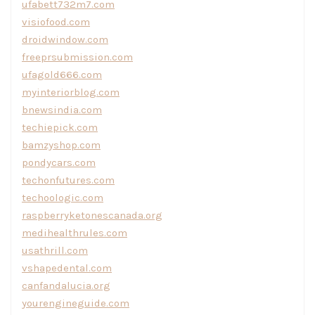
ufabett732m7.com
visiofood.com
droidwindow.com
freeprsubmission.com
ufagold666.com
myinteriorblog.com
bnewsindia.com
techiepick.com
bamzyshop.com
pondycars.com
techonfutures.com
techoologic.com
raspberryketonescanada.org
medihealthrules.com
usathrill.com
vshapedental.com
canfandalucia.org
yourengineguide.com