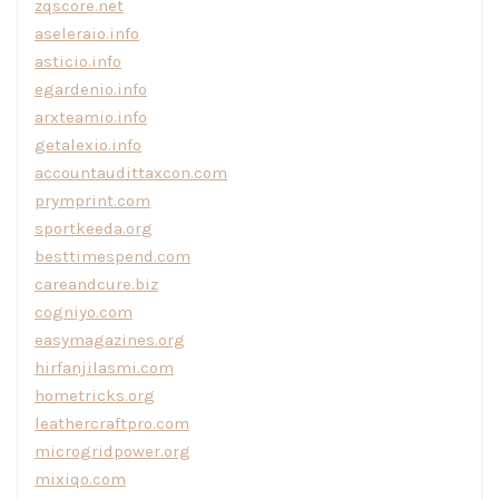
zqscore.net
aseleraio.info
asticio.info
egardenio.info
arxteamio.info
getalexio.info
accountaudittaxcon.com
prymprint.com
sportkeeda.org
besttimespend.com
careandcure.biz
cogniyo.com
easymagazines.org
hirfanjilasmi.com
hometricks.org
leathercraftpro.com
microgridpower.org
mixiqo.com