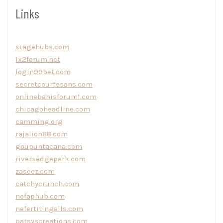
Links
stagehubs.com
1x2forum.net
login99bet.com
secretcourtesans.com
onlinebahisforum1.com
chicagoheadline.com
camming.org
rajalion88.com
goupuntacana.com
riversedgepark.com
zaseez.com
catchycrunch.com
nofaphub.com
nefertitingalls.com
patsyscreations.com