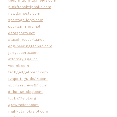
theblingblingshields.com
pinkfrenchtipnails.com
newgamestv.com
sportsgallerys.com
sportsmirrors.net
datasports.net
atasehirescortu.net
engineeringtechub.com
jerryescorts.com
attorneylegal.co
voomb.com
techgadgetpoint.com
tvsportsguide24.com
sportsreviews24.com
dubai360blog.com
lucky77slot.org
growmefast.com
mahkotahokislot.com