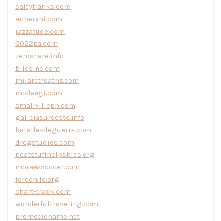
saltyfranks.com
annerani.com
jazzatude.com
0022pa.com
zeroshare.info
bilesinc.com
milaretreatnz.com
modaagi.com
smallvilleph.com
galiciasuroeste.info
batallasdeguerra.com
dregstudios.com
neatstuffhelpskids.org
moraessoccer.com
forochile.org
chart-track.com
wonderfultraveling.com
promocioname.net