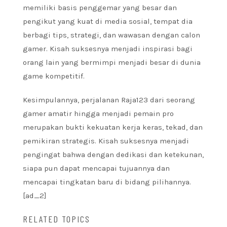
memiliki basis penggemar yang besar dan
pengikut yang kuat di media sosial, tempat dia
berbagi tips, strategi, dan wawasan dengan calon
gamer. Kisah suksesnya menjadi inspirasi bagi
orang lain yang bermimpi menjadi besar di dunia
game kompetitif.
Kesimpulannya, perjalanan Raja123 dari seorang
gamer amatir hingga menjadi pemain pro
merupakan bukti kekuatan kerja keras, tekad, dan
pemikiran strategis. Kisah suksesnya menjadi
pengingat bahwa dengan dedikasi dan ketekunan,
siapa pun dapat mencapai tujuannya dan
mencapai tingkatan baru di bidang pilihannya.
[ad_2]
RELATED TOPICS