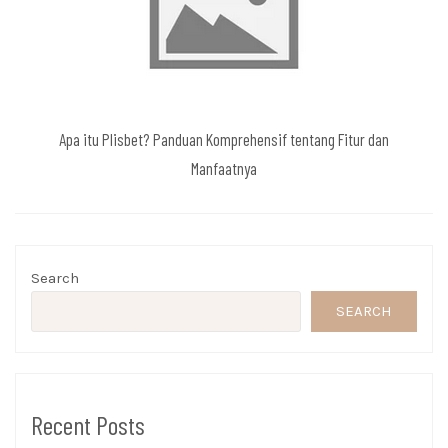
Apa itu Plisbet? Panduan Komprehensif tentang Fitur dan
Manfaatnya
Search
SEARCH
Recent Posts