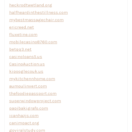
heckrodtwetland.org
halfheardinthestillness.com
mybestmassagechair.com
ericreed.net
fluxetine.com
mobilecasino8760.com
betqq3.net
casinoloans5.us
CasinoAuction.us
kipooglecouk.us
mykitchennhome.com
aumoulinvert.com
thefoodiepassport.com
superwindowproject.com
papibakigrafo.com
icanhazjs.com
canimpact.org
goviralstudy.com