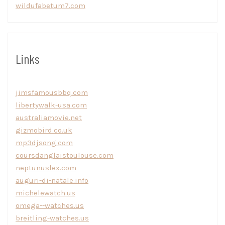
wildufabetum7.com
Links
jimsfamousbbq.com
libertywalk-usa.com
australiamovie.net
gizmobird.co.uk
mp3djsong.com
coursdanglaistoulouse.com
neptunuslex.com
auguri-di-natale.info
michelewatch.us
omega--watches.us
breitling-watches.us