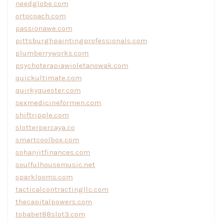
needglobe.com
ortocoach.com
passionawe.com
pittsburghpaintingprofessionals.com
plumberryworks.com
psychoterapiawioletanowak.com
quickultimate.com
quirkyquester.com
sexmedicineformen.com
shiftripple.com
slotterpercaya.co
smartcoolbox.com
sohanjitfinances.com
soulfulhousemusic.net
sparklooms.com
tacticalcontractingllc.com
thecapitalpowers.com
tobabet88slot3.com