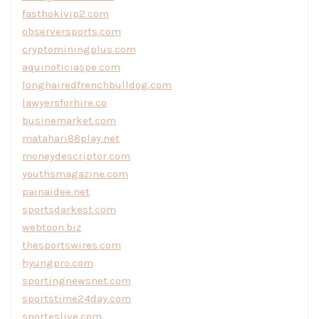
fasthokivip2.com
observersports.com
cryptominingplus.com
aquinoticiaspe.com
longhairedfrenchbulldog.com
lawyersforhire.co
businemarket.com
matahari88play.net
moneydescriptor.com
youthsmagazine.com
painaidee.net
sportsdarkest.com
webtoon.biz
thesportswires.com
hyungpro.com
sportingnewsnet.com
sportstime24day.com
sporteslive.com