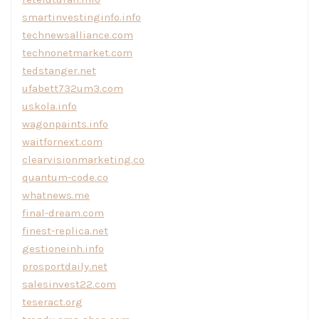
smartinvestinginfo.info
technewsalliance.com
technonetmarket.com
tedstanger.net
ufabett732um3.com
uskola.info
wagonpaints.info
waitfornext.com
clearvisionmarketing.co
quantum-code.co
whatnews.me
final-dream.com
finest-replica.net
gestioneinh.info
prosportdaily.net
salesinvest22.com
teseract.org