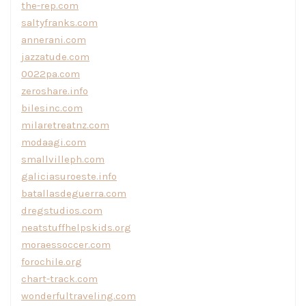
the-rep.com
saltyfranks.com
annerani.com
jazzatude.com
0022pa.com
zeroshare.info
bilesinc.com
milaretreatnz.com
modaagi.com
smallvilleph.com
galiciasuroeste.info
batallasdeguerra.com
dregstudios.com
neatstuffhelpskids.org
moraessoccer.com
forochile.org
chart-track.com
wonderfultraveling.com