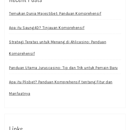
Temukan Dunia Majestibet: Panduan Komprehensif
Apa itu Saung4D? Tinjauan Komprehensif
Strategi Teratas untuk Menang di Ahlicasino: Panduan
Komprehensif
Panduan Utama Juruscasino: Tip dan Trik untuk Pemain Baru
Apa itu Plisbet? Panduan Komprehensif tentang Fitur dan
Manfaatnya
Links