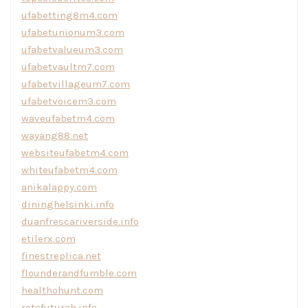
ufabetting8m4.com
ufabetunionum3.com
ufabetvalueum3.com
ufabetvaultm7.com
ufabetvillageum7.com
ufabetvoicem3.com
waveufabetm4.com
wayang88.net
websiteufabetm4.com
whiteufabetm4.com
anikalappy.com
dininghelsinki.info
duanfrescariverside.info
etilerx.com
finestreplica.net
flounderandfumble.com
healthohunt.com
retefuturah.info