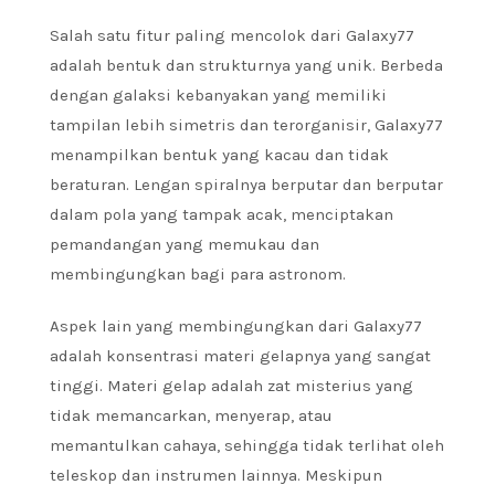
Salah satu fitur paling mencolok dari Galaxy77
adalah bentuk dan strukturnya yang unik. Berbeda
dengan galaksi kebanyakan yang memiliki
tampilan lebih simetris dan terorganisir, Galaxy77
menampilkan bentuk yang kacau dan tidak
beraturan. Lengan spiralnya berputar dan berputar
dalam pola yang tampak acak, menciptakan
pemandangan yang memukau dan
membingungkan bagi para astronom.
Aspek lain yang membingungkan dari Galaxy77
adalah konsentrasi materi gelapnya yang sangat
tinggi. Materi gelap adalah zat misterius yang
tidak memancarkan, menyerap, atau
memantulkan cahaya, sehingga tidak terlihat oleh
teleskop dan instrumen lainnya. Meskipun