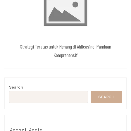
Strategi Teratas untuk Menang di Ahlicasino: Panduan
Komprehensif
Search
SEARCH
Recent Posts