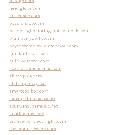
mixiqo.com
needglobe.com
ortocoach.com
passionawe.com
pittsburghpaintingprofessionals.com
plumberryworks.com
psychoterapiawioletanowak.com
quickultimate.com
quirkyquester.com
sexmedicineformen.com
shiftripple.com
slotterpercaya.co
smartcoolbox.com
sohanjitfinances.com
soulfulhousemusic.net
sparklooms.com
tacticalcontractingllc.com
thecapitalpowers.com