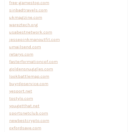
free-gamestop.com
sinbadtravels.com
ukmagzine.com
wareztech.org
usabestnetwork.com
jessepinkmanoutfit.com
umailsend.com
retarys.com
fasterformationcpf.com
goldensnuggles.com
lookbattlemap.com
buyrdpservice.com
yesport.net
tostylo.com
yougetthat.net
sportsnetclub.com
newbestcrypto.com
oxfordsave.com