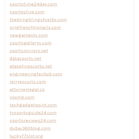
sportstime24day.com
sporteslive.com
theblingblingshields.com
pinkfrenchtipnails.com
newgamestv.com
sportsgallerys.com
sportsmirrors.net
datasports.net
atasehirescortu.net
engineeringtechub.com
jerryescorts.com
attorneylegal.co
voomb.com
techgadgetpoint.com
tvsportsguide24.com
sportsreviews24.com
dubai360blog.com
lucky77slot.org