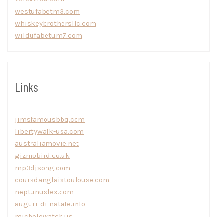
westufabetm3.com
whiskeybrothersllc.com
wildufabetum7.com
Links
jimsfamousbbq.com
libertywalk-usa.com
australiamovie.net
gizmobird.co.uk
mp3djsong.com
coursdanglaistoulouse.com
neptunuslex.com
auguri-di-natale.info
michelewatch.us