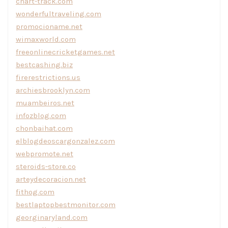
chart-track.com
wonderfultraveling.com
promocioname.net
wimaxworld.com
freeonlinecricketgames.net
bestcashing.biz
firerestrictions.us
archiesbrooklyn.com
muambeiros.net
infozblog.com
chonbaihat.com
elblogdeoscargonzalez.com
webpromote.net
steroids-store.co
arteydecoracion.net
fithog.com
bestlaptopbestmonitor.com
georginaryland.com