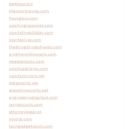
webtoon.biz
thesportswires.com
hyungpro.com
sportingnewsnet.com
sportstime24day.com
sporteslive.com
theblingblingshields.com
pinkfrenchtipnails.com
newgamestv.com
sportsgallerys.com
sportsmirrors.net
datasports.net
atasehirescortu.net
engineeringtechub.com
jerryescorts.com
attorneylegal.co
voomb.com
techgadgetpoint.com