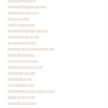
dregstudios.com
neatstuffhelpskids.org
moraessoccer.com
forochile.org
chart-track.com
wonderfultraveling.com
promocioname.net
wimaxworld.com
freeonlinecricketgames.net
bestcashing.biz
firerestrictions.us
archiesbrooklyn.com
muambeiros.net
infozblog.com
chonbaihat.com
elblogdeoscargonzalez.com
webpromote.net
steroids-store.co