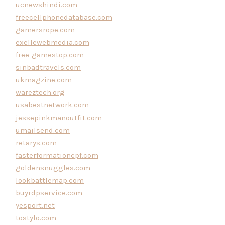
ucnewshindi.com
freecellphonedatabase.com
gamersrope.com
exellewebmedia.com
free-gamestop.com
sinbadtravels.com
ukmagzine.com
wareztech.org
usabestnetwork.com
jessepinkmanoutfit.com
umailsend.com
retarys.com
fasterformationcpf.com
goldensnuggles.com
lookbattlemap.com
buyrdpservice.com
yesport.net
tostylo.com