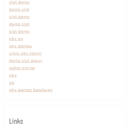
slot demo
demo slot
slot demo
demo slot
slot demo
pkv qq
pkv games
situs pkv resmi
demo slot gacor
poker online
pkv
qq
pkv games bandarqq
Links