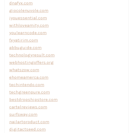
dnafyx.com
giocolenuvole.com
iyouessential.com
withloveamity.com
youlearncode.com
fxyatirim.com
abbuguide.com
technologyresult.com
webhostingoffers.org
whatszow.com
ehomeamerca.com
techintendo.com
techgreenpure.com
bestdropshipstore.com
cartelreviews.com
surfsway.com
nailartproduct.com
digitactseed.com