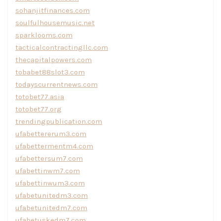
sohanjitfinances.com
soulfulhousemusic.net
sparklooms.com
tacticalcontractingllc.com
thecapitalpowers.com
tobabet88slot3.com
todayscurrentnews.com
totobet77.asia
totobet77.org
trendingpublication.com
ufabettererum3.com
ufabettermentm4.com
ufabettersum7.com
ufabettinwm7.com
ufabettinwum3.com
ufabetunitedm3.com
ufabetunitedm7.com
ufabetuskedm7.com