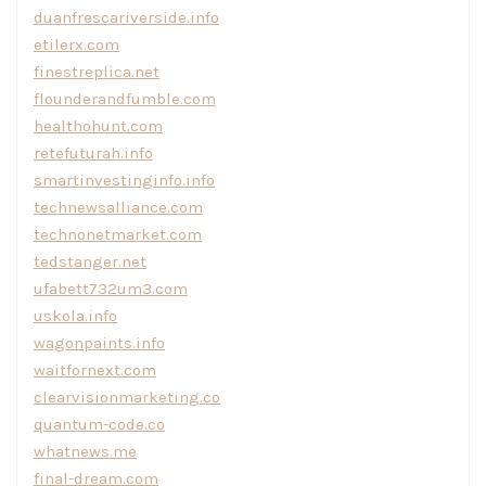
duanfrescariverside.info
etilerx.com
finestreplica.net
flounderandfumble.com
healthohunt.com
retefuturah.info
smartinvestinginfo.info
technewsalliance.com
technonetmarket.com
tedstanger.net
ufabett732um3.com
uskola.info
wagonpaints.info
waitfornext.com
clearvisionmarketing.co
quantum-code.co
whatnews.me
final-dream.com