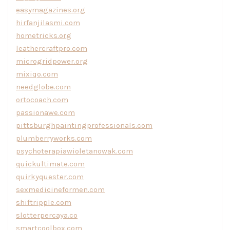
easymagazines.org
hirfanjilasmi.com
hometricks.org
leathercraftpro.com
microgridpower.org
mixiqo.com
needglobe.com
ortocoach.com
passionawe.com
pittsburghpaintingprofessionals.com
plumberryworks.com
psychoterapiawioletanowak.com
quickultimate.com
quirkyquester.com
sexmedicineformen.com
shiftripple.com
slotterpercaya.co
smartcoolbox.com