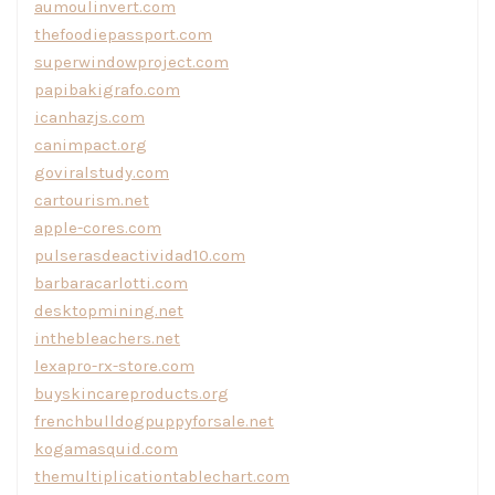
aumoulinvert.com
thefoodiepassport.com
superwindowproject.com
papibakigrafo.com
icanhazjs.com
canimpact.org
goviralstudy.com
cartourism.net
apple-cores.com
pulserasdeactividad10.com
barbaracarlotti.com
desktopmining.net
inthebleachers.net
lexapro-rx-store.com
buyskincareproducts.org
frenchbulldogpuppyforsale.net
kogamasquid.com
themultiplicationtablechart.com