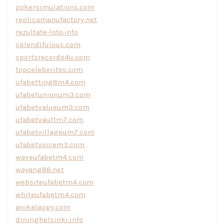
pokersimulations.com
replicamanufactory.net
rezultate-loto.info
splendifulous.com
sportsrecords4u.com
topceleberites.com
ufabetting8m4.com
ufabetunionum3.com
ufabetvalueum3.com
ufabetvaultm7.com
ufabetvillageum7.com
ufabetvoicem3.com
waveufabetm4.com
wayang88.net
websiteufabetm4.com
whiteufabetm4.com
anikalappy.com
dininghelsinki.info