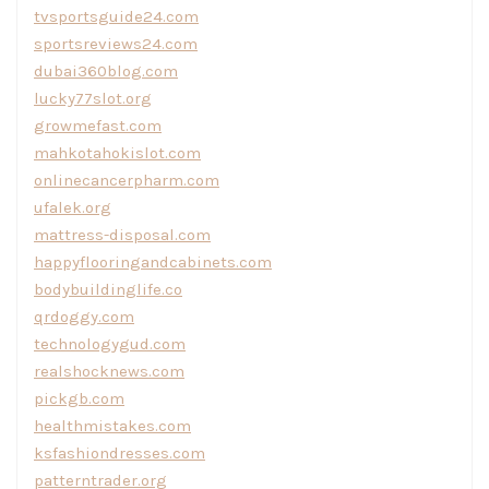
tvsportsguide24.com
sportsreviews24.com
dubai360blog.com
lucky77slot.org
growmefast.com
mahkotahokislot.com
onlinecancerpharm.com
ufalek.org
mattress-disposal.com
happyflooringandcabinets.com
bodybuildinglife.co
qrdoggy.com
technologygud.com
realshocknews.com
pickgb.com
healthmistakes.com
ksfashiondresses.com
patterntrader.org