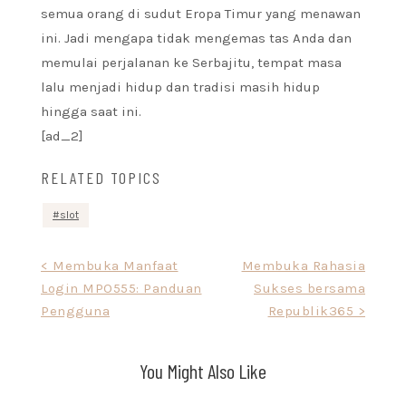
semua orang di sudut Eropa Timur yang menawan
ini. Jadi mengapa tidak mengemas tas Anda dan
memulai perjalanan ke Serbajitu, tempat masa
lalu menjadi hidup dan tradisi masih hidup
hingga saat ini.
[ad_2]
RELATED TOPICS
slot
Post
< Membuka Manfaat
Membuka Rahasia
Login MPO555: Panduan
Sukses bersama
navigation
Pengguna
Republik365 >
You Might Also Like