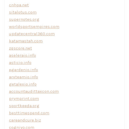
cnhpa.net
sitalotus.com
supernotes.org
worldsportsempires.com
updatecentral360.com
katamastah.com
zqscore.net
aseleraio.info
asticio.info
egardenio.info
arxteamio.info
getalexio.info
accountaudittaxcon.com
prymprint.com
sportkeeda.org
besttimespend.com
careandcure.biz
cogniyo.com