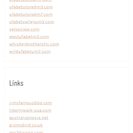
ufabetutoredm3.com
ufabetutoredm7.com
ufabetvalleyum3.com
veloxview.com
westufabetm3.com
whiskeybrothersllc.com
wildufabetum7.com
Links
jimsfamousbbq.com
libertywalk-usa.com
australiamovie.net
gizmobird.co.uk
mp3djsong.com