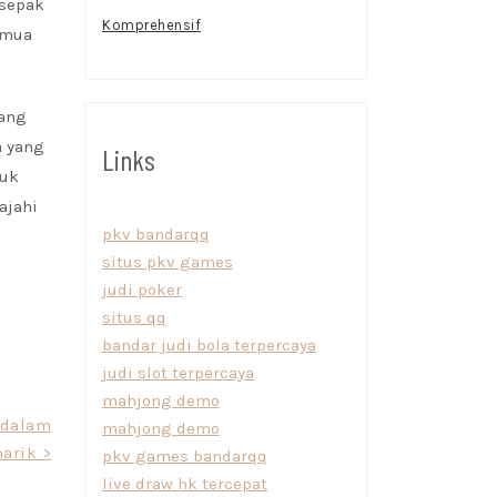
 sepak
Komprehensif
emua
yang
a yang
Links
tuk
ajahi
pkv bandarqq
situs pkv games
judi poker
situs qq
bandar judi bola terpercaya
judi slot terpercaya
mahjong demo
 dalam
mahjong demo
arik >
pkv games bandarqq
live draw hk tercepat