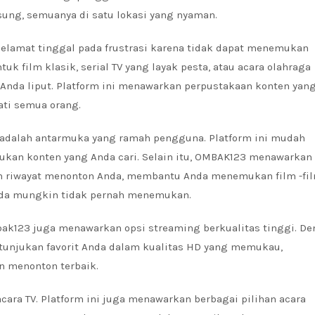
gsung, semuanya di satu lokasi yang nyaman.
lamat tinggal pada frustrasi karena tidak dapat menemukan
uk film klasik, serial TV yang layak pesta, atau acara olahraga
nda liput. Platform ini menawarkan perpustakaan konten yang
ti semua orang.
3 adalah antarmuka yang ramah pengguna. Platform ini mudah
an konten yang Anda cari. Selain itu, OMBAK123 menawarkan
an riwayat menonton Anda, membantu Anda menemukan film -fi
da mungkin tidak pernah menemukan.
bak123 juga menawarkan opsi streaming berkualitas tinggi. D
tunjukan favorit Anda dalam kualitas HD yang memukau,
 menonton terbaik.
cara TV. Platform ini juga menawarkan berbagai pilihan acara