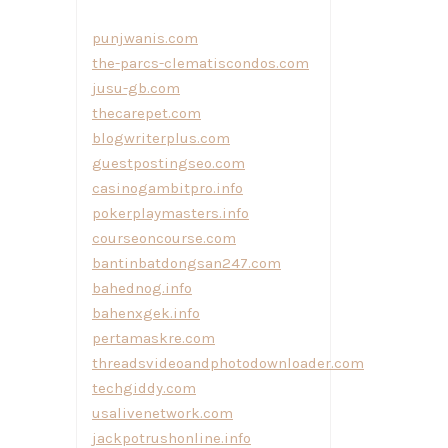
punjwanis.com
the-parcs-clematiscondos.com
jusu-gb.com
thecarepet.com
blogwriterplus.com
guestpostingseo.com
casinogambitpro.info
pokerplaymasters.info
courseoncourse.com
bantinbatdongsan247.com
bahednog.info
bahenxgek.info
pertamaskre.com
threadsvideoandphotodownloader.com
techgiddy.com
usalivenetwork.com
jackpotrushonline.info