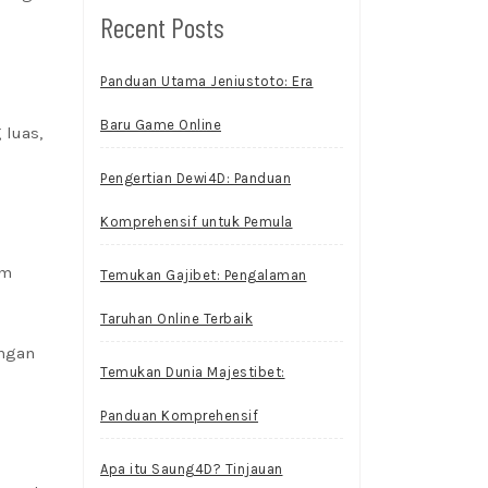
Recent Posts
Panduan Utama Jeniustoto: Era
Baru Game Online
 luas,
Pengertian Dewi4D: Panduan
Komprehensif untuk Pemula
lm
Temukan Gajibet: Pengalaman
Taruhan Online Terbaik
engan
Temukan Dunia Majestibet:
Panduan Komprehensif
Apa itu Saung4D? Tinjauan