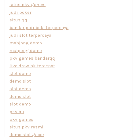
situs pkv games
judi poker
situs qq
bandar judi bola terpercaya
judi slot terpercaya
mahjong demo
mahjong demo
pkv games bandarqq
live draw hk tercepat
slot demo
demo slot
slot demo
demo slot
slot demo
pkv qq
pkv games
situs pkv resmi
demo slot gacor