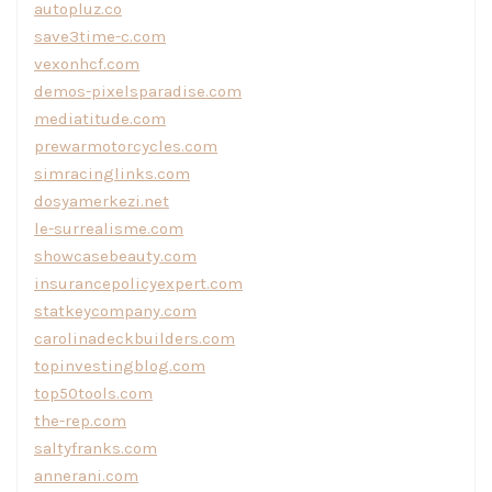
autopluz.co
save3time-c.com
vexonhcf.com
demos-pixelsparadise.com
mediatitude.com
prewarmotorcycles.com
simracinglinks.com
dosyamerkezi.net
le-surrealisme.com
showcasebeauty.com
insurancepolicyexpert.com
statkeycompany.com
carolinadeckbuilders.com
topinvestingblog.com
top50tools.com
the-rep.com
saltyfranks.com
annerani.com