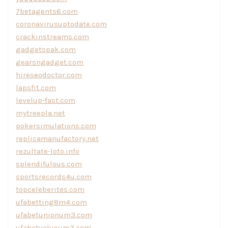
7betagents6.com
coronavirusuptodate.com
crackinstreams.com
gadgetspak.com
gearsngadget.com
hireseodoctor.com
lapsfit.com
levelup-fast.com
mytreepla.net
pokersimulations.com
replicamanufactory.net
rezultate-loto.info
splendifulous.com
sportsrecords4u.com
topceleberites.com
ufabetting8m4.com
ufabetunionum3.com
ufabetvalueum3.com