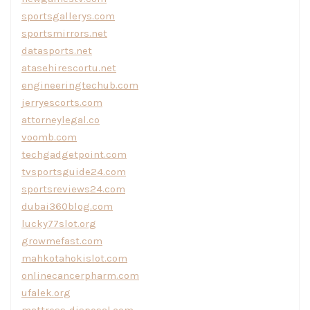
sportsgallerys.com
sportsmirrors.net
datasports.net
atasehirescortu.net
engineeringtechub.com
jerryescorts.com
attorneylegal.co
voomb.com
techgadgetpoint.com
tvsportsguide24.com
sportsreviews24.com
dubai360blog.com
lucky77slot.org
growmefast.com
mahkotahokislot.com
onlinecancerpharm.com
ufalek.org
mattress-disposal.com