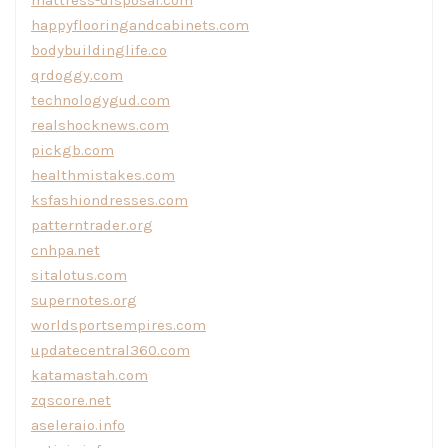
happyflooringandcabinets.com
bodybuildinglife.co
qrdoggy.com
technologygud.com
realshocknews.com
pickgb.com
healthmistakes.com
ksfashiondresses.com
patterntrader.org
cnhpa.net
sitalotus.com
supernotes.org
worldsportsempires.com
updatecentral360.com
katamastah.com
zqscore.net
aseleraio.info