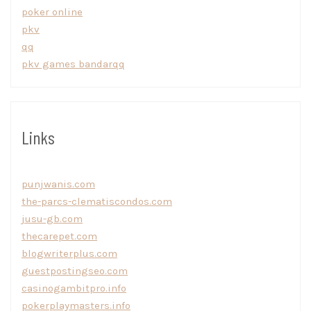
poker online
pkv
qq
pkv games bandarqq
Links
punjwanis.com
the-parcs-clematiscondos.com
jusu-gb.com
thecarepet.com
blogwriterplus.com
guestpostingseo.com
casinogambitpro.info
pokerplaymasters.info