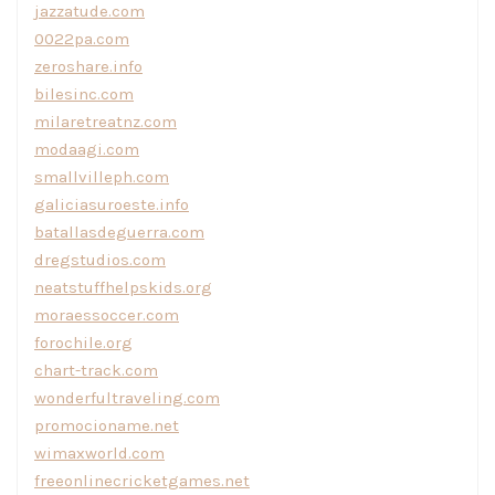
jazzatude.com
0022pa.com
zeroshare.info
bilesinc.com
milaretreatnz.com
modaagi.com
smallvilleph.com
galiciasuroeste.info
batallasdeguerra.com
dregstudios.com
neatstuffhelpskids.org
moraessoccer.com
forochile.org
chart-track.com
wonderfultraveling.com
promocioname.net
wimaxworld.com
freeonlinecricketgames.net