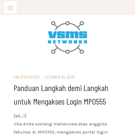
Skip
to
content
Nikmati kemenangan besar malam ini dengan slot gacor dari PG Soft
SLOT GACOR MALAM INI DARI PG
tanpa perlu deposit. Slot terbaik untuk Anda yang ingin menang besar.
UNCATEGORIZED
/
OCTOBER 24, 2025
SOFT, DAPATKAN MAXWIN BESAR
Panduan Langkah demi Langkah
TANPA DEPOSIT
untuk Mengakses Login MPO555
[ad_1]
Jika Anda seorang mahasiswa atau anggota
fakultas di MPO555, mengakses portal login