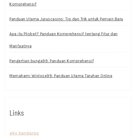
Komprehensif
Panduan Utama Juruscasino: Tip dan Trik untuk Pemain Baru
Apa itu Plisbet? Panduan Komprehensif tentang Fitur dan
Manfaatnya
Pengertian bunga99: Panduan Komprehensif
Memahami Winlose99: Panduan Utama Taruhan Online
Links
pkv bandarqq