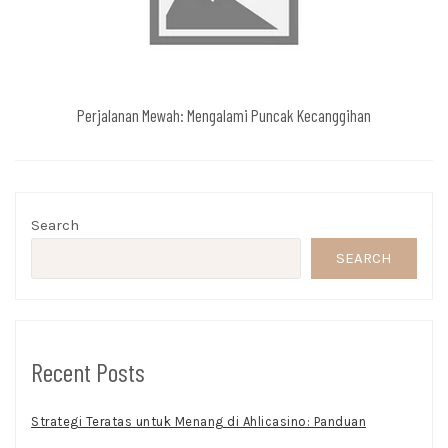
Perjalanan Mewah: Mengalami Puncak Kecanggihan
Search
SEARCH
Recent Posts
Strategi Teratas untuk Menang di Ahlicasino: Panduan