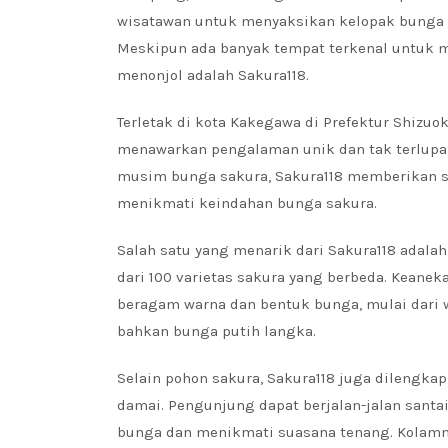
wisatawan untuk menyaksikan kelopak bunga 
Meskipun ada banyak tempat terkenal untuk m
menonjol adalah Sakura118.
Terletak di kota Kakegawa di Prefektur Shizuo
menawarkan pengalaman unik dan tak terlupa
musim bunga sakura, Sakura118 memberikan s
menikmati keindahan bunga sakura.
Salah satu yang menarik dari Sakura118 adal
dari 100 varietas sakura yang berbeda. Kean
beragam warna dan bentuk bunga, mulai dari 
bahkan bunga putih langka.
Selain pohon sakura, Sakura118 juga dilengka
damai. Pengunjung dapat berjalan-jalan santa
bunga dan menikmati suasana tenang. Kolam