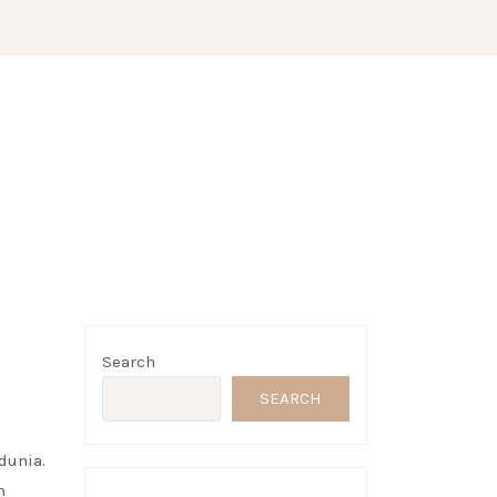
rbaik untuk Anda yang ingin menang besar.
 PG SOFT,
Search
PA DEPOSIT
SEARCH
dunia.
n