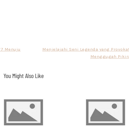
a77 Menuju
Menjelajahi Seni Legenda yang Provokat
Menggugah Pikir
You Might Also Like