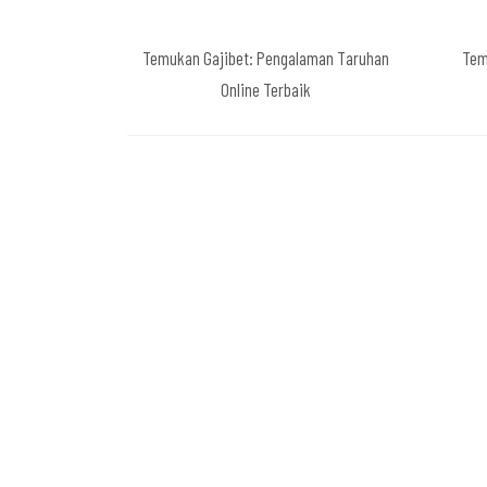
Temukan Gajibet: Pengalaman Taruhan
Tem
Online Terbaik