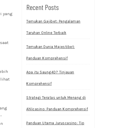
Recent Posts
i yang
Temukan Gajibet: Pengalaman
Taruhan Online Terbaik
saat
Temukan Dunia Majestibet:
Panduan Komprehensif
ebih
Apa itu Saung4D? Tinjauan
lihat
Komprehensif
Strategi Teratas untuk Menang di
yang
Ahlicasino: Panduan Komprehensif
-
an
Panduan Utama Juruscasino: Tip