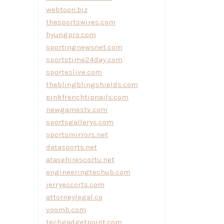
webtoon.biz
thesportswires.com
hyungpro.com
sportingnewsnet.com
sportstime24day.com
sporteslive.com
theblingblingshields.com
pinkfrenchtipnails.com
newgamestv.com
sportsgallerys.com
sportsmirrors.net
datasports.net
atasehirescortu.net
engineeringtechub.com
jerryescorts.com
attorneylegal.co
voomb.com
techgadgetpoint.com