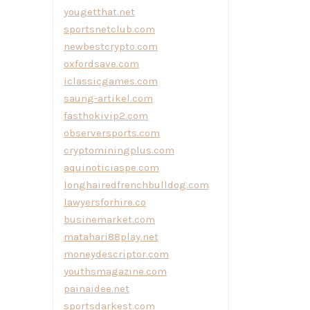
yougetthat.net
sportsnetclub.com
newbestcrypto.com
oxfordsave.com
iclassicgames.com
saung-artikel.com
fasthokivip2.com
observersports.com
cryptominingplus.com
aquinoticiaspe.com
longhairedfrenchbulldog.com
lawyersforhire.co
businemarket.com
matahari88play.net
moneydescriptor.com
youthsmagazine.com
painaidee.net
sportsdarkest.com