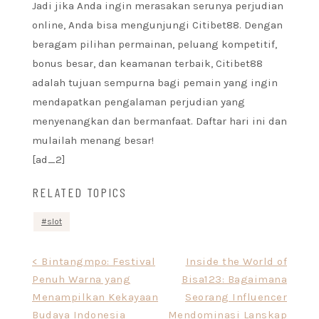
Jadi jika Anda ingin merasakan serunya perjudian
online, Anda bisa mengunjungi Citibet88. Dengan
beragam pilihan permainan, peluang kompetitif,
bonus besar, dan keamanan terbaik, Citibet88
adalah tujuan sempurna bagi pemain yang ingin
mendapatkan pengalaman perjudian yang
menyenangkan dan bermanfaat. Daftar hari ini dan
mulailah menang besar!
[ad_2]
RELATED TOPICS
slot
Post
< Bintangmpo: Festival
Inside the World of
Penuh Warna yang
Bisa123: Bagaimana
navigation
Menampilkan Kekayaan
Seorang Influencer
Budaya Indonesia
Mendominasi Lanskap