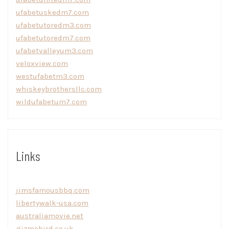
ufabetuskedm7.com
ufabetutoredm3.com
ufabetutoredm7.com
ufabetvalleyum3.com
veloxview.com
westufabetm3.com
whiskeybrothersllc.com
wildufabetum7.com
Links
jimsfamousbbq.com
libertywalk-usa.com
australiamovie.net
gizmobird.co.uk