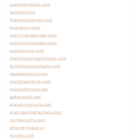
sportsdarkest.com
webtoon.biz
thesportswires.com
hyungpro.com
sportingnewsnet.com
sportstime24day.com
sporteslive.com
theblingblingshields.com
pinkfrenchtipnails.com
newgamestv.com
sportsgallerys.com
sportsmirrors.net
datasports.net
atasehirescortu.net
engineeringtechub.com
jerryescorts.com
attorneylegal.co
voomb.com