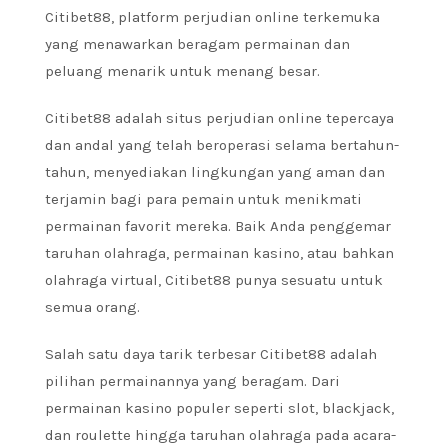
Citibet88, platform perjudian online terkemuka
yang menawarkan beragam permainan dan
peluang menarik untuk menang besar.
Citibet88 adalah situs perjudian online tepercaya
dan andal yang telah beroperasi selama bertahun-
tahun, menyediakan lingkungan yang aman dan
terjamin bagi para pemain untuk menikmati
permainan favorit mereka. Baik Anda penggemar
taruhan olahraga, permainan kasino, atau bahkan
olahraga virtual, Citibet88 punya sesuatu untuk
semua orang.
Salah satu daya tarik terbesar Citibet88 adalah
pilihan permainannya yang beragam. Dari
permainan kasino populer seperti slot, blackjack,
dan roulette hingga taruhan olahraga pada acara-