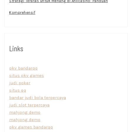
Strategi Teratas untuk Menang di Ahlicasino: Panduan
Komprehensif
Links
pkv bandarqq
situs pkv games
judi poker
situs qq
bandar judi bola terpercaya
judi slot terpercaya
mahjong demo
mahjong demo
pkv games bandarqq