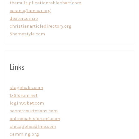
themultiplicationtablechart.com
casinoglamour.org
dextercoin.io
christianarticledirectory.org
5homestyle.com
Links
stagehubs.com
1x2forum.net
login99bet.com
secretcourtesans.com
onlinebahisforum1.com
chicagoheadline.com
camming.org