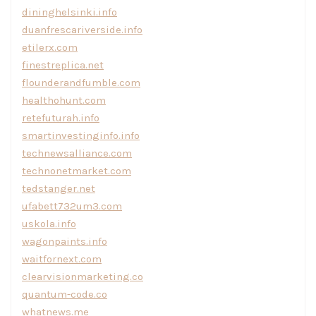
dininghelsinki.info
duanfrescariverside.info
etilerx.com
finestreplica.net
flounderandfumble.com
healthohunt.com
retefuturah.info
smartinvestinginfo.info
technewsalliance.com
technonetmarket.com
tedstanger.net
ufabett732um3.com
uskola.info
wagonpaints.info
waitfornext.com
clearvisionmarketing.co
quantum-code.co
whatnews.me