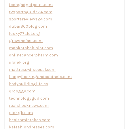
techgadgetpoint.com
tvsportsguide24.com
sportsreviews24.com
dubai360blog.com
lucky77slot.org
growmefast.com
mahkotahokislot.com
onlinecancerpharm.com
ufalek.org
mattress-disposal.com
happyflooringandcabinets.com
bodybuildinglife.co
qrdoggy.com
technologygud.com
realshocknews.com
pickgb.com
healthmistakes.com
ksfashiondresses.com