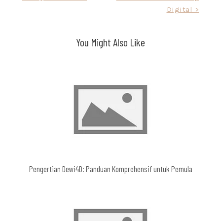
Digital >
You Might Also Like
Pengertian Dewi4D: Panduan Komprehensif untuk Pemula