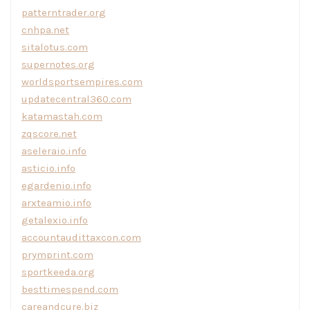
patterntrader.org
cnhpa.net
sitalotus.com
supernotes.org
worldsportsempires.com
updatecentral360.com
katamastah.com
zqscore.net
aseleraio.info
asticio.info
egardenio.info
arxteamio.info
getalexio.info
accountaudittaxcon.com
prymprint.com
sportkeeda.org
besttimespend.com
careandcure.biz