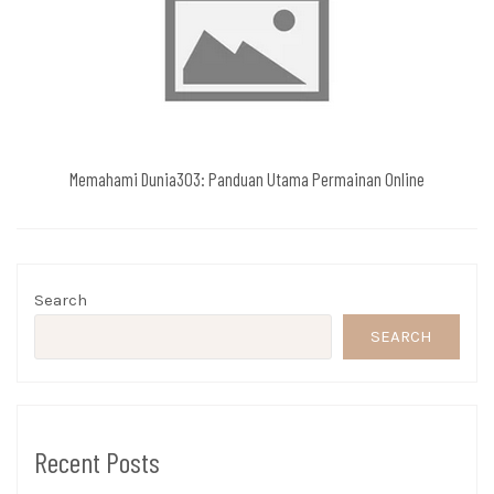
Memahami Dunia303: Panduan Utama Permainan Online
Search
SEARCH
Recent Posts