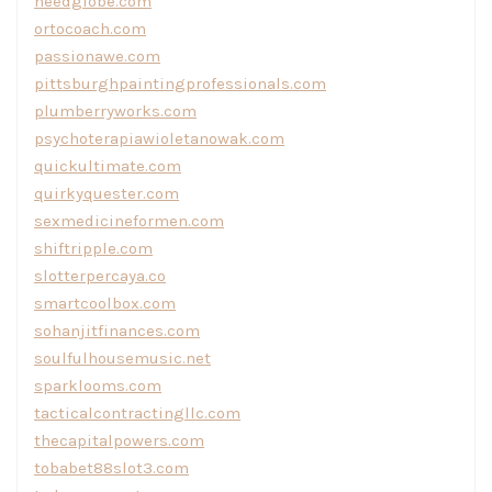
needglobe.com
ortocoach.com
passionawe.com
pittsburghpaintingprofessionals.com
plumberryworks.com
psychoterapiawioletanowak.com
quickultimate.com
quirkyquester.com
sexmedicineformen.com
shiftripple.com
slotterpercaya.co
smartcoolbox.com
sohanjitfinances.com
soulfulhousemusic.net
sparklooms.com
tacticalcontractingllc.com
thecapitalpowers.com
tobabet88slot3.com