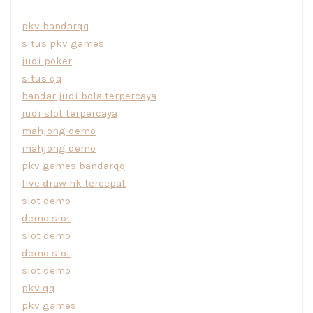
pkv bandarqq
situs pkv games
judi poker
situs qq
bandar judi bola terpercaya
judi slot terpercaya
mahjong demo
mahjong demo
pkv games bandarqq
live draw hk tercepat
slot demo
demo slot
slot demo
demo slot
slot demo
pkv qq
pkv games