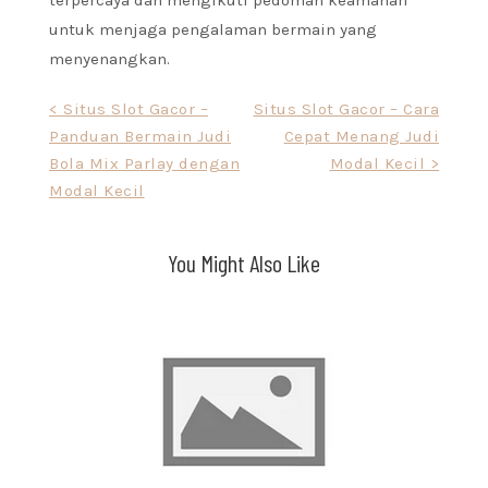
untuk menjaga pengalaman bermain yang
menyenangkan.
Post
< Situs Slot Gacor –
Situs Slot Gacor – Cara
Panduan Bermain Judi
Cepat Menang Judi
navigation
Bola Mix Parlay dengan
Modal Kecil >
Modal Kecil
You Might Also Like