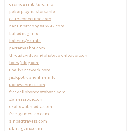
casinogambitpro.info
pokerplaymasters.info
courseoncourse.com
bantinbatdongsan247.com
bahednog.info
bahenxgek.info
pertamaskre.com
threadsvideoandphotodownloader.com
techgiddy.com
usalivenetwork.com
jackpotrushonline.info
ucnewshindi.com
freecellphonedatabase.com
gamersrope.com
exellewebmedia.com
free-gamestop.com
sinbadtravels.com
ukmagzine.com