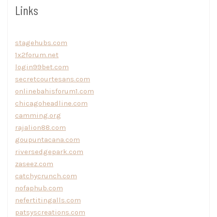
Links
stagehubs.com
1x2forum.net
login99bet.com
secretcourtesans.com
onlinebahisforum1.com
chicagoheadline.com
camming.org
rajalion88.com
goupuntacana.com
riversedgepark.com
zaseez.com
catchycrunch.com
nofaphub.com
nefertitingalls.com
patsyscreations.com