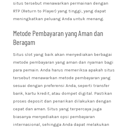
situs tersebut menawarkan permainan dengan
RTP (Return to Player) yang tinggi, yang dapat
meningkatkan peluang Anda untuk menang.
Metode Pembayaran yang Aman dan
Beragam
Situs slot yang baik akan menyediakan berbagai
metode pembayaran yang aman dan nyaman bagi
para pemain. Anda harus memeriksa apakah situs
tersebut menawarkan metode pembayaran yang
sesuai dengan preferensi Anda, seperti transfer
bank, kartu kredit, atau dompet digital. Pastikan
proses deposit dan penarikan dilakukan dengan
cepat dan aman. Situs yang terpercaya juga
biasanya menyediakan opsi pembayaran
internasional, sehingga Anda dapat melakukan