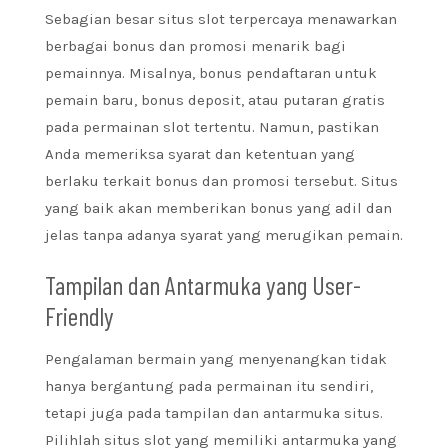
Sebagian besar situs slot terpercaya menawarkan
berbagai bonus dan promosi menarik bagi
pemainnya. Misalnya, bonus pendaftaran untuk
pemain baru, bonus deposit, atau putaran gratis
pada permainan slot tertentu. Namun, pastikan
Anda memeriksa syarat dan ketentuan yang
berlaku terkait bonus dan promosi tersebut. Situs
yang baik akan memberikan bonus yang adil dan
jelas tanpa adanya syarat yang merugikan pemain.
Tampilan dan Antarmuka yang User-
Friendly
Pengalaman bermain yang menyenangkan tidak
hanya bergantung pada permainan itu sendiri,
tetapi juga pada tampilan dan antarmuka situs.
Pilihlah situs slot yang memiliki antarmuka yang