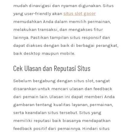
mudah dinavigasi dan nyaman digunakan. Situs
yang user-friendly akan
situs slot gacor
memudahkan Anda dalam memilih permainan,
melakukan transaksi, dan mengakses fitur
lainnya. Pastikan tampilan situs responsif dan
dapat diakses dengan baik di berbagai perangkat,
baik desktop maupun mobile.
Cek Ulasan dan Reputasi Situs
Sebelum bergabung dengan situs slot, sangat
disarankan untuk mencari ulasan dan feedback
dari pemain lain. Ulasan ini dapat memberi Anda
gambaran tentang kualitas layanan, permainan,
serta keandalan situs tersebut. Situs yang
memiliki reputasi baik biasanya mendapatkan
feedback positif dari pemainnya. Hindari situs