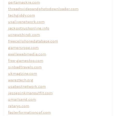
pertamaskre.com
threadsvideoandphotodownloader.com
techgiddy.com
usalivenetwork.com
jackpotrushonline.info
ucnewshindi.com
freecellphonedatabase.com
gamersrope.com
exellewebmedia.com
free-gamestop.com
sinbadtravels.com
ukmagzine.com
wareztech.org
usabestnetwork.com
jessepinkmanoutfit.com
umailsend.com
retarys.com
fasterformationcpf.com