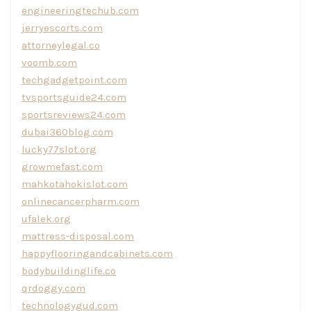
engineeringtechub.com
jerryescorts.com
attorneylegal.co
voomb.com
techgadgetpoint.com
tvsportsguide24.com
sportsreviews24.com
dubai360blog.com
lucky77slot.org
growmefast.com
mahkotahokislot.com
onlinecancerpharm.com
ufalek.org
mattress-disposal.com
happyflooringandcabinets.com
bodybuildinglife.co
qrdoggy.com
technologygud.com