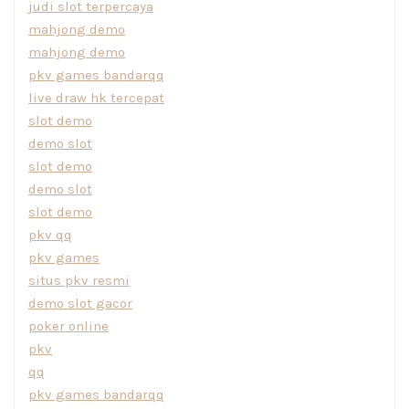
judi slot terpercaya
mahjong demo
mahjong demo
pkv games bandarqq
live draw hk tercepat
slot demo
demo slot
slot demo
demo slot
slot demo
pkv qq
pkv games
situs pkv resmi
demo slot gacor
poker online
pkv
qq
pkv games bandarqq