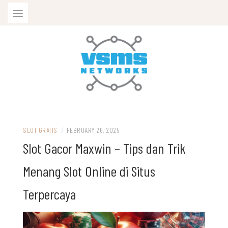
Skip
to
content
Nikmati kemenangan besar malam ini dengan slot gacor dari PG Soft
SLOT GACOR MALAM INI DARI PG
tanpa perlu deposit. Slot terbaik untuk Anda yang ingin menang besar.
SLOT GRATIS
/
FEBRUARY 26, 2025
SOFT, DAPATKAN MAXWIN BESAR
Slot Gacor Maxwin – Tips dan Trik
TANPA DEPOSIT
Menang Slot Online di Situs
Terpercaya