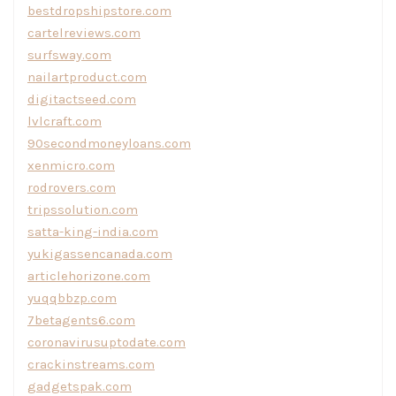
bestdropshipstore.com
cartelreviews.com
surfsway.com
nailartproduct.com
digitactseed.com
lvlcraft.com
90secondmoneyloans.com
xenmicro.com
rodrovers.com
tripssolution.com
satta-king-india.com
yukigassencanada.com
articlehorizone.com
yuqqbbzp.com
7betagents6.com
coronavirusuptodate.com
crackinstreams.com
gadgetspak.com