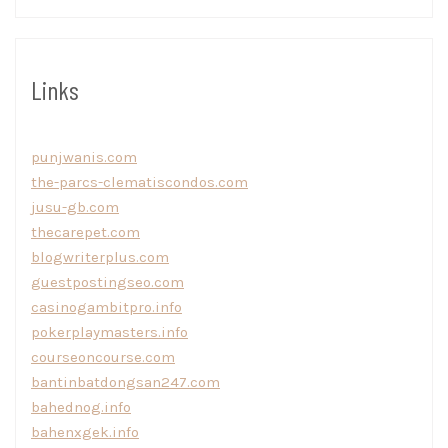
Links
punjwanis.com
the-parcs-clematiscondos.com
jusu-gb.com
thecarepet.com
blogwriterplus.com
guestpostingseo.com
casinogambitpro.info
pokerplaymasters.info
courseoncourse.com
bantinbatdongsan247.com
bahednog.info
bahenxgek.info