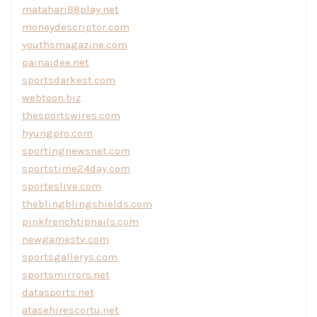
matahari88play.net
moneydescriptor.com
youthsmagazine.com
painaidee.net
sportsdarkest.com
webtoon.biz
thesportswires.com
hyungpro.com
sportingnewsnet.com
sportstime24day.com
sporteslive.com
theblingblingshields.com
pinkfrenchtipnails.com
newgamestv.com
sportsgallerys.com
sportsmirrors.net
datasports.net
atasehirescortu.net