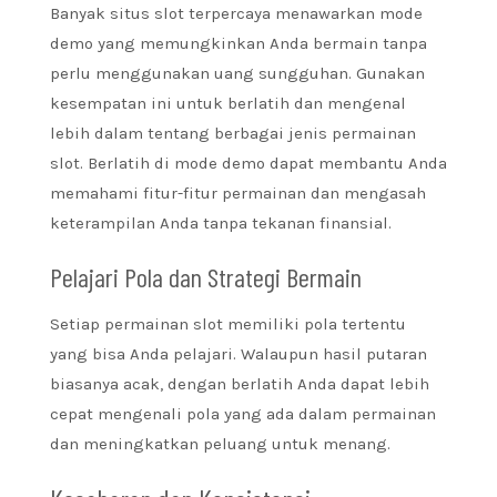
Banyak situs slot terpercaya menawarkan mode
demo yang memungkinkan Anda bermain tanpa
perlu menggunakan uang sungguhan. Gunakan
kesempatan ini untuk berlatih dan mengenal
lebih dalam tentang berbagai jenis permainan
slot. Berlatih di mode demo dapat membantu Anda
memahami fitur-fitur permainan dan mengasah
keterampilan Anda tanpa tekanan finansial.
Pelajari Pola dan Strategi Bermain
Setiap permainan slot memiliki pola tertentu
yang bisa Anda pelajari. Walaupun hasil putaran
biasanya acak, dengan berlatih Anda dapat lebih
cepat mengenali pola yang ada dalam permainan
dan meningkatkan peluang untuk menang.