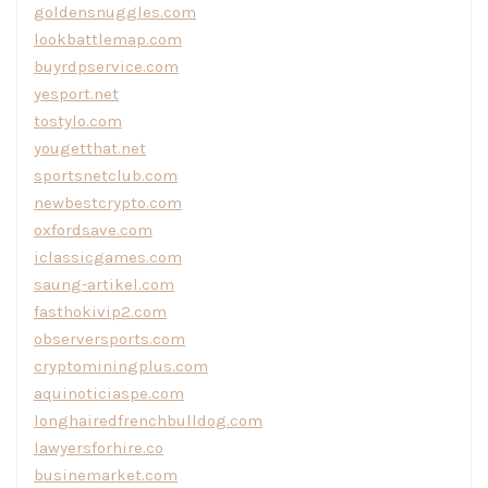
goldensnuggles.com
lookbattlemap.com
buyrdpservice.com
yesport.net
tostylo.com
yougetthat.net
sportsnetclub.com
newbestcrypto.com
oxfordsave.com
iclassicgames.com
saung-artikel.com
fasthokivip2.com
observersports.com
cryptominingplus.com
aquinoticiaspe.com
longhairedfrenchbulldog.com
lawyersforhire.co
businemarket.com