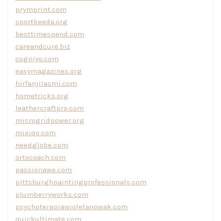
prymprint.com
sportkeeda.org
besttimespend.com
careandcure.biz
cogniyo.com
easymagazines.org
hirfanjilasmi.com
hometricks.org
leathercraftpro.com
microgridpower.org
mixiqo.com
needglobe.com
ortocoach.com
passionawe.com
pittsburghpaintingprofessionals.com
plumberryworks.com
psychoterapiawioletanowak.com
quickultimate.com