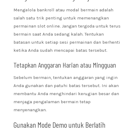
Mengelola bankroll atau modal bermain adalah
salah satu trik penting untuk memenangkan
permainan slot online. Jangan tergoda untuk terus
bermain saat Anda sedang kalah. Tentukan
batasan untuk setiap sesi permainan dan berhenti
ketika Anda sudah mencapai batas tersebut.
Tetapkan Anggaran Harian atau Mingguan
Sebelum bermain, tentukan anggaran yang ingin
Anda gunakan dan patuhi batas tersebut. Ini akan
membantu Anda menghindari kerugian besar dan
menjaga pengalaman bermain tetap
menyenangkan.
Gunakan Mode Demo untuk Berlatih