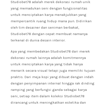
Studiobet78 adalah merek dekorasi rumah unik
yang memadukan seni dengan fungsionalitas
untuk menciptakan karya menakjubkan yang
mempercantik ruang hidup mana pun. Didirikan
oleh tim desainer dan seniman berbakat,
Studiobet78 dengan cepat membuat namanya
terkenal di dunia desain interior.
Apa yang membedakan Studiobet78 dari merek
dekorasi rumah lainnya adalah komitmennya
untuk menciptakan karya yang tidak hanya
menarik secara visual tetapi juga memiliki tujuan
praktis. Dari meja kopi yang dibuat dengan indah
dengan penyimpanan internal hingga rak dinding
ramping yang berfungsi ganda sebagai karya
seni, setiap item dalam koleksi Studiobet78
dirancang untuk meningkatkan estetika dan