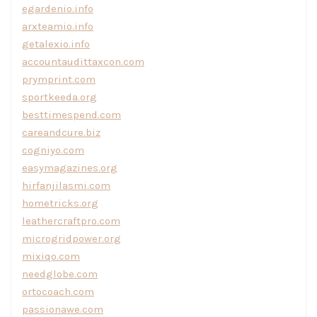
egardenio.info
arxteamio.info
getalexio.info
accountaudittaxcon.com
prymprint.com
sportkeeda.org
besttimespend.com
careandcure.biz
cogniyo.com
easymagazines.org
hirfanjilasmi.com
hometricks.org
leathercraftpro.com
microgridpower.org
mixiqo.com
needglobe.com
ortocoach.com
passionawe.com