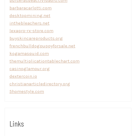
pulserasdeactividad10.com
barbaracarlotti.com
desktopmining.net
inthebleachers.net
lexapro-rx-store.com
buyskincareproducts.org
frenchbulldogpuppyforsale.net
kogamasquid.com
themultiplicationtablechart.com
casinoglamour.org
dextercoin.io
christianarticledirectory.org
5homestyle.com
Links