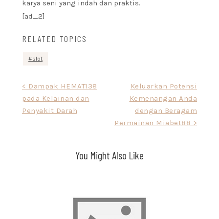
karya seni yang indah dan praktis.
[ad_2]
RELATED TOPICS
slot
Post
< Dampak HEMAT138
Keluarkan Potensi
pada Kelainan dan
Kemenangan Anda
navigation
Penyakit Darah
dengan Beragam
Permainan Miabet88 >
You Might Also Like