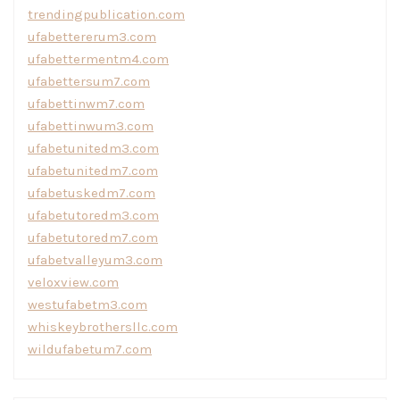
trendingpublication.com
ufabettererum3.com
ufabettermentm4.com
ufabettersum7.com
ufabettinwm7.com
ufabettinwum3.com
ufabetunitedm3.com
ufabetunitedm7.com
ufabetuskedm7.com
ufabetutoredm3.com
ufabetutoredm7.com
ufabetvalleyum3.com
veloxview.com
westufabetm3.com
whiskeybrothersllc.com
wildufabetum7.com