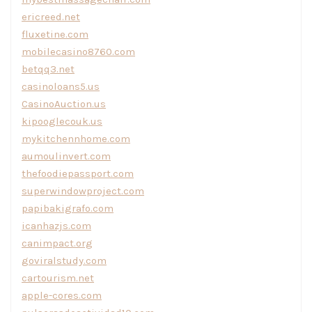
ericreed.net
fluxetine.com
mobilecasino8760.com
betqq3.net
casinoloans5.us
CasinoAuction.us
kipooglecouk.us
mykitchennhome.com
aumoulinvert.com
thefoodiepassport.com
superwindowproject.com
papibakigrafo.com
icanhazjs.com
canimpact.org
goviralstudy.com
cartourism.net
apple-cores.com