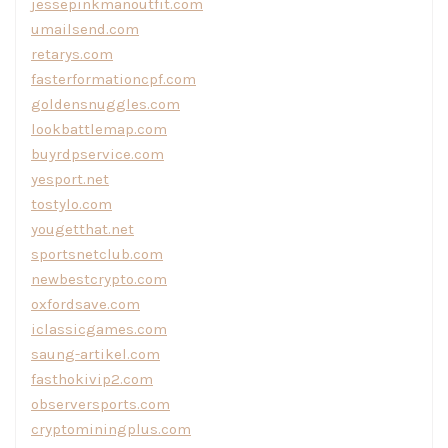
jessepinkmanoutfit.com
umailsend.com
retarys.com
fasterformationcpf.com
goldensnuggles.com
lookbattlemap.com
buyrdpservice.com
yesport.net
tostylo.com
yougetthat.net
sportsnetclub.com
newbestcrypto.com
oxfordsave.com
iclassicgames.com
saung-artikel.com
fasthokivip2.com
observersports.com
cryptominingplus.com