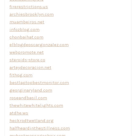
firerestrictions.us
archiesbrooklyn.com
muambeiros.net
infozblog.com
chonbaihat.com
elblogdeoscargonzalez.com
webpromote.net
steroids-store.co
arteydecoracion.net
fithog.com
bestlaptopbestmonitor.com
georginaryland.com
roseandbasil.com
thewhitewhitelights.com
atdhe.ws
heckrodtwetland.org
halfheardinthestillness.com
mybestmassagechair.com