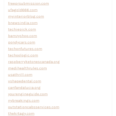
freeprsubmission.com
ufagold666.com
myinteriorblog.com
bnewsindia.com
techiepick.com
bamzyshop.com
pondycars.com
techonfutures.com
techoologic.com
raspberryketonescanada.org
medihealthrules.com
usathrill.com
vshapedental.com
canfandalucia.org
yourengineguide.com
nybreakings.com
outstationcabsservices.com
thekrtagy.com