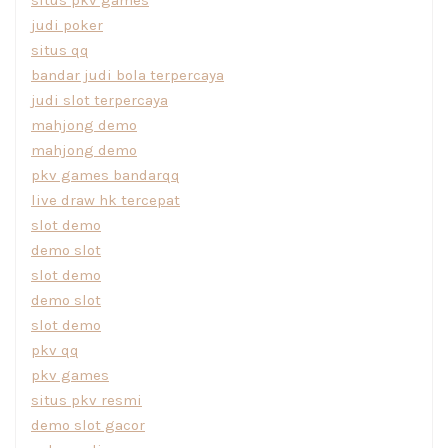
judi poker
situs qq
bandar judi bola terpercaya
judi slot terpercaya
mahjong demo
mahjong demo
pkv games bandarqq
live draw hk tercepat
slot demo
demo slot
slot demo
demo slot
slot demo
pkv qq
pkv games
situs pkv resmi
demo slot gacor