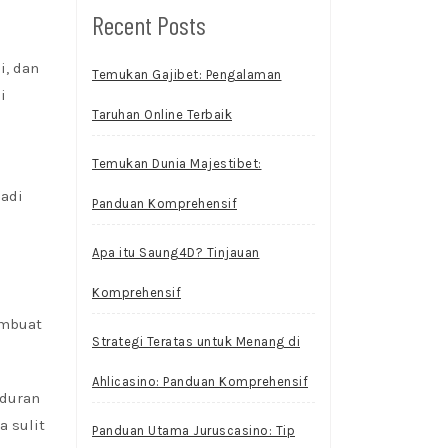
Recent Posts
i, dan
Temukan Gajibet: Pengalaman
i
Taruhan Online Terbaik
Temukan Dunia Majestibet:
jadi
Panduan Komprehensif
Apa itu Saung4D? Tinjauan
Komprehensif
embuat
Strategi Teratas untuk Menang di
Ahlicasino: Panduan Komprehensif
nduran
 sulit
Panduan Utama Juruscasino: Tip