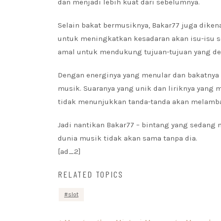
dan menjadi lebih kuat dari sebelumnya.
Selain bakat bermusiknya, Bakar77 juga diken
untuk meningkatkan kesadaran akan isu-isu so
amal untuk mendukung tujuan-tujuan yang dek
Dengan energinya yang menular dan bakatnya 
musik. Suaranya yang unik dan liriknya yang m
tidak menunjukkan tanda-tanda akan melamba
Jadi nantikan Bakar77 – bintang yang sedang 
dunia musik tidak akan sama tanpa dia.
[ad_2]
RELATED TOPICS
slot