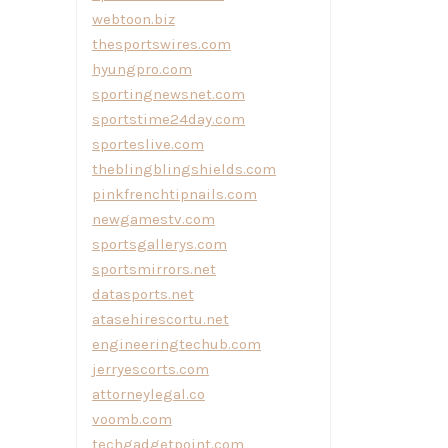
webtoon.biz
thesportswires.com
hyungpro.com
sportingnewsnet.com
sportstime24day.com
sporteslive.com
theblingblingshields.com
pinkfrenchtipnails.com
newgamestv.com
sportsgallerys.com
sportsmirrors.net
datasports.net
atasehirescortu.net
engineeringtechub.com
jerryescorts.com
attorneylegal.co
voomb.com
techgadgetpoint.com