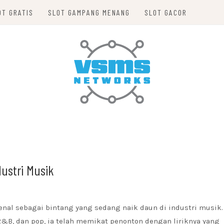
OT GRATIS
SLOT GAMPANG MENANG
SLOT GACOR
n slot gacor dari PG Soft tanpa perlu deposit. Slot te
OR MALAM INI DARI
dustri Musik
MAXWIN BESAR TAN
al sebagai bintang yang sedang naik daun di industri musik.
&B, dan pop, ia telah memikat penonton dengan liriknya yang