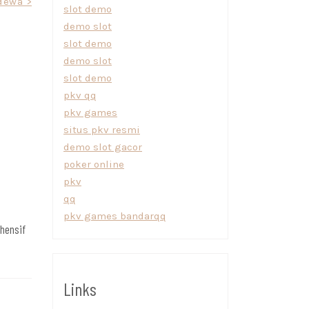
dewa >
slot demo
demo slot
slot demo
demo slot
slot demo
pkv qq
pkv games
situs pkv resmi
demo slot gacor
poker online
pkv
qq
pkv games bandarqq
hensif
Links