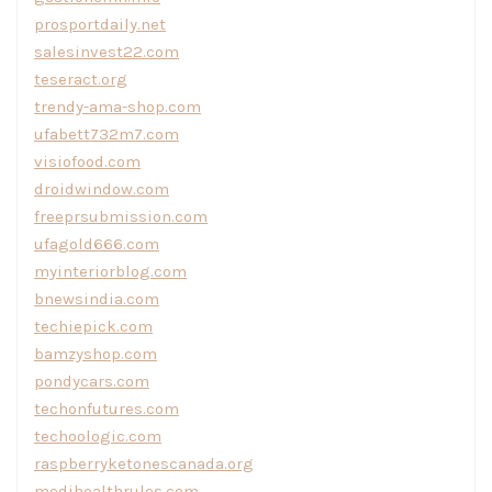
prosportdaily.net
salesinvest22.com
teseract.org
trendy-ama-shop.com
ufabett732m7.com
visiofood.com
droidwindow.com
freeprsubmission.com
ufagold666.com
myinteriorblog.com
bnewsindia.com
techiepick.com
bamzyshop.com
pondycars.com
techonfutures.com
techoologic.com
raspberryketonescanada.org
medihealthrules.com