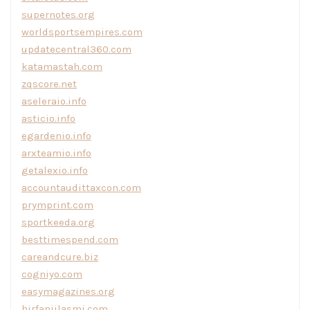
supernotes.org
worldsportsempires.com
updatecentral360.com
katamastah.com
zqscore.net
aseleraio.info
asticio.info
egardenio.info
arxteamio.info
getalexio.info
accountaudittaxcon.com
prymprint.com
sportkeeda.org
besttimespend.com
careandcure.biz
cogniyo.com
easymagazines.org
hirfanjilasmi.com