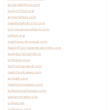
dubai360blog.com
lucky77slot.org
growmefast.com
mahkotahokislot.com
onlinecancerpharm.com
ufalek.org
mattress-disposal.com
happyflooringandcabinets.com
bodybuildinglife.co
qrdoggy.com
technologygud.com
realshocknews.com
pickgb.com
healthmistakes.com
ksfashiondresses.com
patterntrader.org
cnhpa.net
sitalotus.com