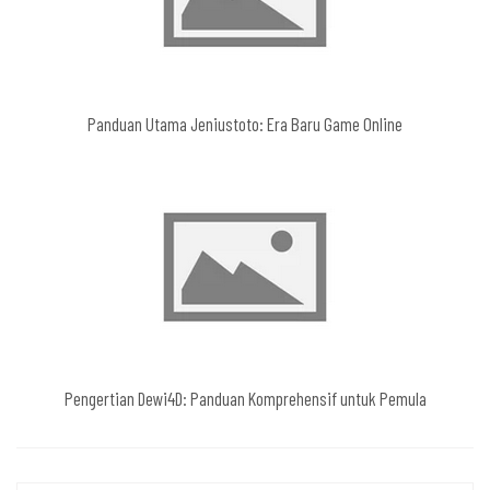
Panduan Utama Jeniustoto: Era Baru Game Online
Pengertian Dewi4D: Panduan Komprehensif untuk Pemula