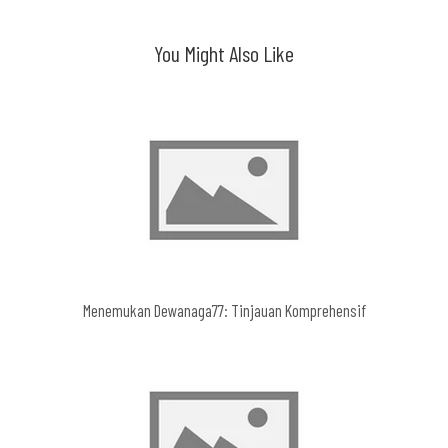
You Might Also Like
Menemukan Dewanaga77: Tinjauan Komprehensif