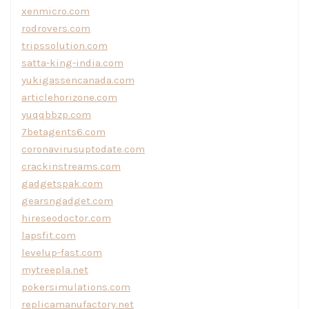
xenmicro.com
rodrovers.com
tripssolution.com
satta-king-india.com
yukigassencanada.com
articlehorizone.com
yuqqbbzp.com
7betagents6.com
coronavirusuptodate.com
crackinstreams.com
gadgetspak.com
gearsngadget.com
hireseodoctor.com
lapsfit.com
levelup-fast.com
mytreepla.net
pokersimulations.com
replicamanufactory.net