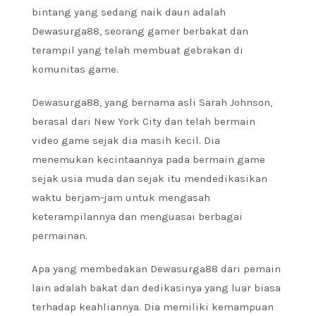
bintang yang sedang naik daun adalah
Dewasurga88, seorang gamer berbakat dan
terampil yang telah membuat gebrakan di
komunitas game.
Dewasurga88, yang bernama asli Sarah Johnson,
berasal dari New York City dan telah bermain
video game sejak dia masih kecil. Dia
menemukan kecintaannya pada bermain game
sejak usia muda dan sejak itu mendedikasikan
waktu berjam-jam untuk mengasah
keterampilannya dan menguasai berbagai
permainan.
Apa yang membedakan Dewasurga88 dari pemain
lain adalah bakat dan dedikasinya yang luar biasa
terhadap keahliannya. Dia memiliki kemampuan