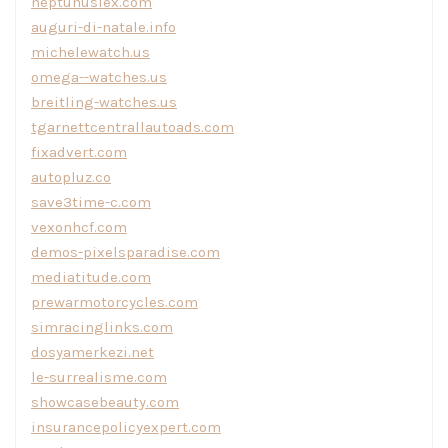
neptunuslex.com
auguri-di-natale.info
michelewatch.us
omega--watches.us
breitling-watches.us
tgarnettcentrallautoads.com
fixadvert.com
autopluz.co
save3time-c.com
vexonhcf.com
demos-pixelsparadise.com
mediatitude.com
prewarmotorcycles.com
simracinglinks.com
dosyamerkezi.net
le-surrealisme.com
showcasebeauty.com
insurancepolicyexpert.com