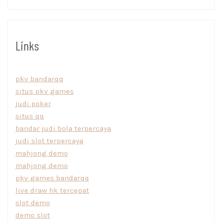
Links
pkv bandarqq
situs pkv games
judi poker
situs qq
bandar judi bola terpercaya
judi slot terpercaya
mahjong demo
mahjong demo
pkv games bandarqq
live draw hk tercepat
slot demo
demo slot