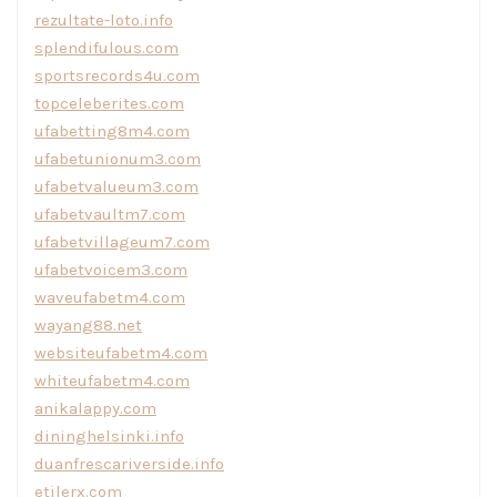
rezultate-loto.info
splendifulous.com
sportsrecords4u.com
topceleberites.com
ufabetting8m4.com
ufabetunionum3.com
ufabetvalueum3.com
ufabetvaultm7.com
ufabetvillageum7.com
ufabetvoicem3.com
waveufabetm4.com
wayang88.net
websiteufabetm4.com
whiteufabetm4.com
anikalappy.com
dininghelsinki.info
duanfrescariverside.info
etilerx.com