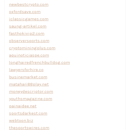
newbestcrypto.com
oxfordsave.com
iclassicgames.com
saung-artikel.com
fasthokivip2.com
observersports.com
cryptominingplus.com
aquinoticiaspe.com
longhairedfrenchbulldog.com
lawyersforhire.co
businemarket.com
matahari88play.net
moneydescriptor.com
youthsmagazine.com
painaidee.net
sportsdarkest.com
webtoon.biz
thesportswires.com