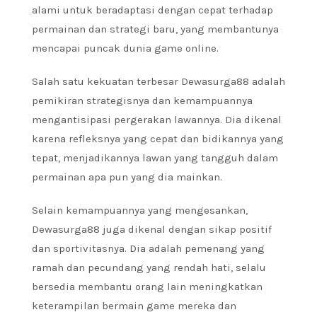
alami untuk beradaptasi dengan cepat terhadap
permainan dan strategi baru, yang membantunya
mencapai puncak dunia game online.
Salah satu kekuatan terbesar Dewasurga88 adalah
pemikiran strategisnya dan kemampuannya
mengantisipasi pergerakan lawannya. Dia dikenal
karena refleksnya yang cepat dan bidikannya yang
tepat, menjadikannya lawan yang tangguh dalam
permainan apa pun yang dia mainkan.
Selain kemampuannya yang mengesankan,
Dewasurga88 juga dikenal dengan sikap positif
dan sportivitasnya. Dia adalah pemenang yang
ramah dan pecundang yang rendah hati, selalu
bersedia membantu orang lain meningkatkan
keterampilan bermain game mereka dan