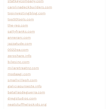
statkeycompany.com
carolinadeckbuilders.com
topinvestingblog.com
top50tools.com
the-rep.com
saltyfranks.com
annerani.com
jazzatude.com
0022pa.com
zeroshare.info
bilesinc.com
milaretreatnz.com
modaagi.com
smallvilleph.com
galiciasuroeste.info
batallasdeguerra.com
dregstudios.com
neatstuffhelpskids.org