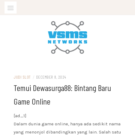
Skip
to
content
Nikmati kemenangan besar malam ini dengan slot gacor dari PG Soft
SLOT GACOR MALAM INI DARI PG
tanpa perlu deposit. Slot terbaik untuk Anda yang ingin menang besar.
JUDI SLOT
/
DECEMBER 8, 2024
SOFT, DAPATKAN MAXWIN BESAR
Temui Dewasurga88: Bintang Baru
TANPA DEPOSIT
Game Online
[ad_1]
Dalam dunia game online, hanya ada sedikit nama
yang menonjol dibandingkan yang lain. Salah satu