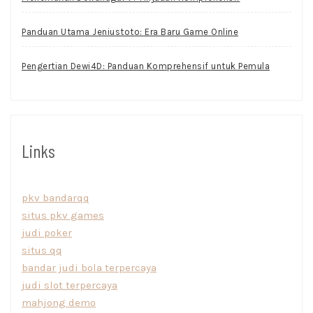
Panduan Utama Jeniustoto: Era Baru Game Online
Pengertian Dewi4D: Panduan Komprehensif untuk Pemula
Links
pkv bandarqq
situs pkv games
judi poker
situs qq
bandar judi bola terpercaya
judi slot terpercaya
mahjong demo