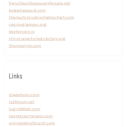
frenchbulldogpuppyforsale.net
kogamasquid.com
themultiplicationtablechart.com
casinoglamour.org
dextercoin.io
christianarticledirectory.org
5homestyle.com
Links
stagehubs.com
1x2forum.net
login99bet.com
secretcourtesans.com
onlinebahisforum1.com