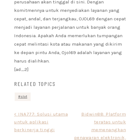
perusahaan akan tinggal di sini. Dengan
komitmennya untuk menyediakan layanan yang
cepat, andal, dan terjangkau, OJOL69 dengan cepat
menjadi layanan perjalanan untuk banyak orang
Indonesia. Apakah Anda memerlukan tumpangan
cepat melintasi kota atau makanan yang dikirim
ke depan pintu Anda, Ojol69 adalah layanan yang
harus dialihkan.
[ad_2]
RELATED TOPICS
slot
Post
< INA777: Solusi utama
Bidwin88: Platform
untuk aplikasi
teratas untuk
navigation
berkinerja tinggi
memenangkan
penawaran elektronik,