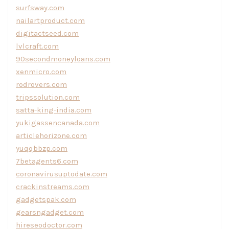
surfsway.com
nailartproduct.com
digitactseed.com
lvlcraft.com
90secondmoneyloans.com
xenmicro.com
rodrovers.com
tripssolution.com
satta-king-india.com
yukigassencanada.com
articlehorizone.com
yuqqbbzp.com
7betagents6.com
coronavirusuptodate.com
crackinstreams.com
gadgetspak.com
gearsngadget.com
hireseodoctor.com