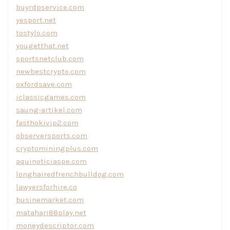
buyrdpservice.com
yesport.net
tostylo.com
yougetthat.net
sportsnetclub.com
newbestcrypto.com
oxfordsave.com
iclassicgames.com
saung-artikel.com
fasthokivip2.com
observersports.com
cryptominingplus.com
aquinoticiaspe.com
longhairedfrenchbulldog.com
lawyersforhire.co
businemarket.com
matahari88play.net
moneydescriptor.com