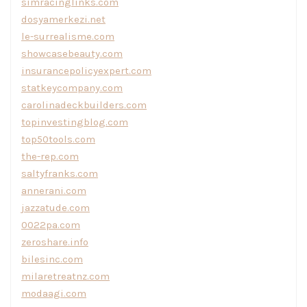
simracinglinks.com
dosyamerkezi.net
le-surrealisme.com
showcasebeauty.com
insurancepolicyexpert.com
statkeycompany.com
carolinadeckbuilders.com
topinvestingblog.com
top50tools.com
the-rep.com
saltyfranks.com
annerani.com
jazzatude.com
0022pa.com
zeroshare.info
bilesinc.com
milaretreatnz.com
modaagi.com