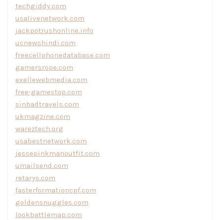
techgiddy.com
usalivenetwork.com
jackpotrushonline.info
ucnewshindi.com
freecellphonedatabase.com
gamersrope.com
exellewebmedia.com
free-gamestop.com
sinbadtravels.com
ukmagzine.com
wareztech.org
usabestnetwork.com
jessepinkmanoutfit.com
umailsend.com
retarys.com
fasterformationcpf.com
goldensnuggles.com
lookbattlemap.com