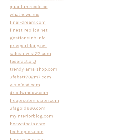
quantum-code.co
whatnews.me
final-dream.com
finest-replica.net
gestioneinh.info
prosportdaily.net
salesinvest22.com
teseract.org
trendy-ama-shop.com
ufabett732m7.com
visiofood.com
droidwindow.com
freeprsubmission.com
ufagold666.com
myinteriorblog.com
bnewsindia.com
techiepick.com
bamzyshop.com