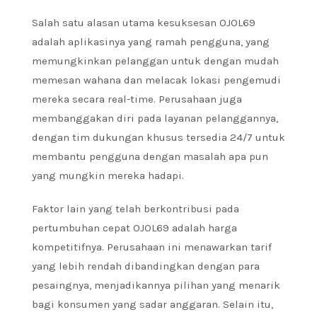
Salah satu alasan utama kesuksesan OJOL69
adalah aplikasinya yang ramah pengguna, yang
memungkinkan pelanggan untuk dengan mudah
memesan wahana dan melacak lokasi pengemudi
mereka secara real-time. Perusahaan juga
membanggakan diri pada layanan pelanggannya,
dengan tim dukungan khusus tersedia 24/7 untuk
membantu pengguna dengan masalah apa pun
yang mungkin mereka hadapi.
Faktor lain yang telah berkontribusi pada
pertumbuhan cepat OJOL69 adalah harga
kompetitifnya. Perusahaan ini menawarkan tarif
yang lebih rendah dibandingkan dengan para
pesaingnya, menjadikannya pilihan yang menarik
bagi konsumen yang sadar anggaran. Selain itu,