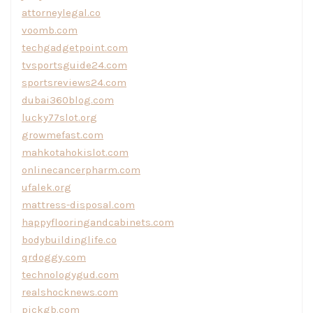
attorneylegal.co
voomb.com
techgadgetpoint.com
tvsportsguide24.com
sportsreviews24.com
dubai360blog.com
lucky77slot.org
growmefast.com
mahkotahokislot.com
onlinecancerpharm.com
ufalek.org
mattress-disposal.com
happyflooringandcabinets.com
bodybuildinglife.co
qrdoggy.com
technologygud.com
realshocknews.com
pickgb.com