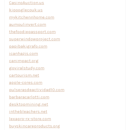
CasinoAuction.us
kipooglecouk.us
mykitchennhome.com
aumoulinvert.com
thefoodiepassport.com
superwindowproject.com
papibakigrafo.com
icanhazjs.com
canimpact.org
goviralstudy.com
cartourism.net
apple-cores.com
pulserasdeactividad10.com
barbaracarlotti.com
desktopmining.net
inthebleachers.net
lexapro-rx-store.com
buyskincareproducts.org