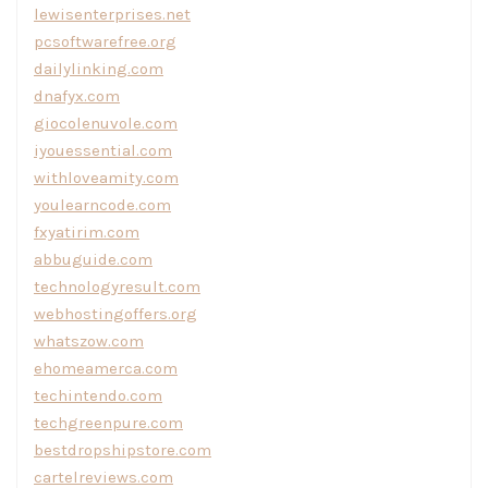
lewisenterprises.net
pcsoftwarefree.org
dailylinking.com
dnafyx.com
giocolenuvole.com
iyouessential.com
withloveamity.com
youlearncode.com
fxyatirim.com
abbuguide.com
technologyresult.com
webhostingoffers.org
whatszow.com
ehomeamerca.com
techintendo.com
techgreenpure.com
bestdropshipstore.com
cartelreviews.com