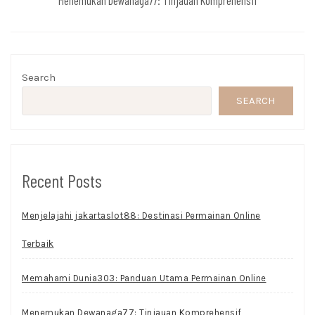
Search
SEARCH
Recent Posts
Menjelajahi jakartaslot88: Destinasi Permainan Online
Terbaik
Memahami Dunia303: Panduan Utama Permainan Online
Menemukan Dewanaga77: Tinjauan Komprehensif