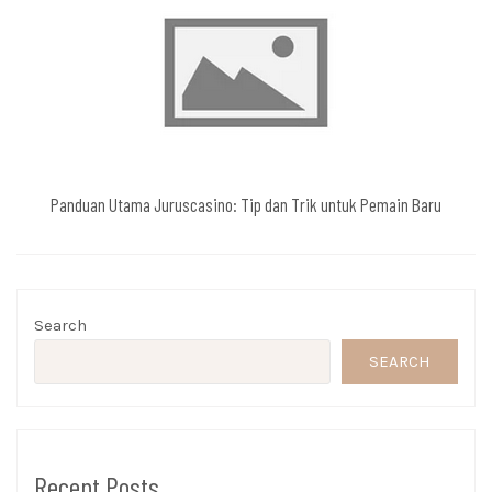
Panduan Utama Juruscasino: Tip dan Trik untuk Pemain Baru
Search
SEARCH
Recent Posts