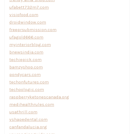
ufabett732m7.com
visiofood.com
droidwindow.com
freeprsubmission.com
ufagold666.com
myinteriorblog.com
bnewsindia.com
techiepick.com
bamzyshop.com
pondycars.com
techonfutures.com
techoologic.com
raspberryketonescanada.org
medihealthrules.com
usathrill.com
vshapedental.com
canfandalucia.org