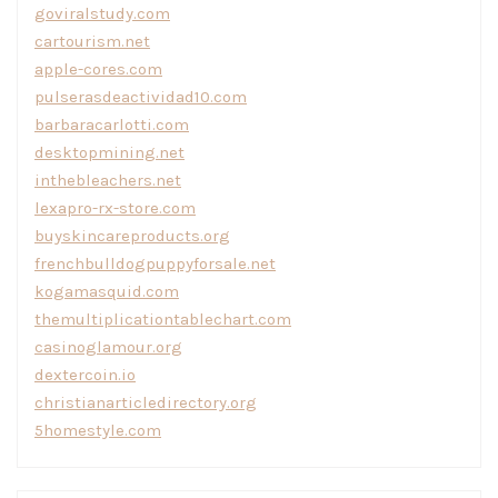
goviralstudy.com
cartourism.net
apple-cores.com
pulserasdeactividad10.com
barbaracarlotti.com
desktopmining.net
inthebleachers.net
lexapro-rx-store.com
buyskincareproducts.org
frenchbulldogpuppyforsale.net
kogamasquid.com
themultiplicationtablechart.com
casinoglamour.org
dextercoin.io
christianarticledirectory.org
5homestyle.com