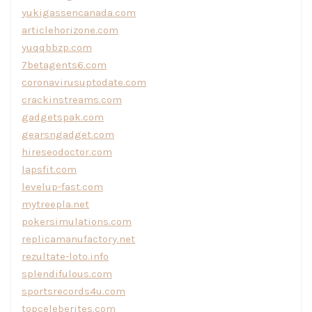
yukigassencanada.com
articlehorizone.com
yuqqbbzp.com
7betagents6.com
coronavirusuptodate.com
crackinstreams.com
gadgetspak.com
gearsngadget.com
hireseodoctor.com
lapsfit.com
levelup-fast.com
mytreepla.net
pokersimulations.com
replicamanufactory.net
rezultate-loto.info
splendifulous.com
sportsrecords4u.com
topceleberites.com