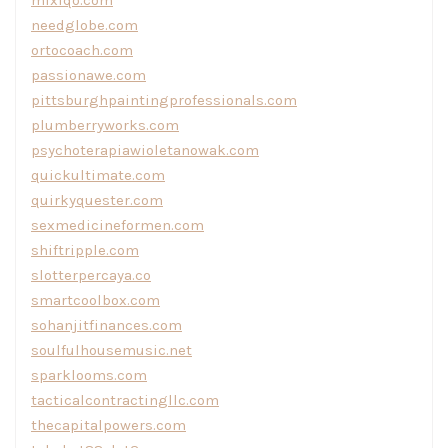
needglobe.com
ortocoach.com
passionawe.com
pittsburghpaintingprofessionals.com
plumberryworks.com
psychoterapiawioletanowak.com
quickultimate.com
quirkyquester.com
sexmedicineformen.com
shiftripple.com
slotterpercaya.co
smartcoolbox.com
sohanjitfinances.com
soulfulhousemusic.net
sparklooms.com
tacticalcontractingllc.com
thecapitalpowers.com