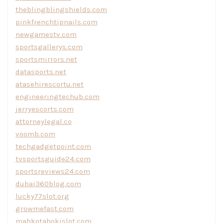
theblingblingshields.com
pinkfrenchtipnails.com
newgamestv.com
sportsgallerys.com
sportsmirrors.net
datasports.net
atasehirescortu.net
engineeringtechub.com
jerryescorts.com
attorneylegal.co
voomb.com
techgadgetpoint.com
tvsportsguide24.com
sportsreviews24.com
dubai360blog.com
lucky77slot.org
growmefast.com
mahkotahokislot.com