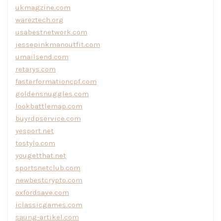
ukmagzine.com
wareztech.org
usabestnetwork.com
jessepinkmanoutfit.com
umailsend.com
retarys.com
fasterformationcpf.com
goldensnuggles.com
lookbattlemap.com
buyrdpservice.com
yesport.net
tostylo.com
yougetthat.net
sportsnetclub.com
newbestcrypto.com
oxfordsave.com
iclassicgames.com
saung-artikel.com