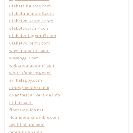
ufabetting8m4.com
ufabetunionum3.com
ufabetvalueum3.com
ufabetvaultm7.com
ufabetvillageum7.com
ufabetvoicem3.com
waveufabetm4.com
wayang88.net
websiteufabetm4.com
whiteufabetm4.com
anikalappy.com
dininghelsinki.info
duanfrescariverside.info
etilerx.com
finestreplica.net
flounderandfumble.com
healthohunt.com
retefuturah.info