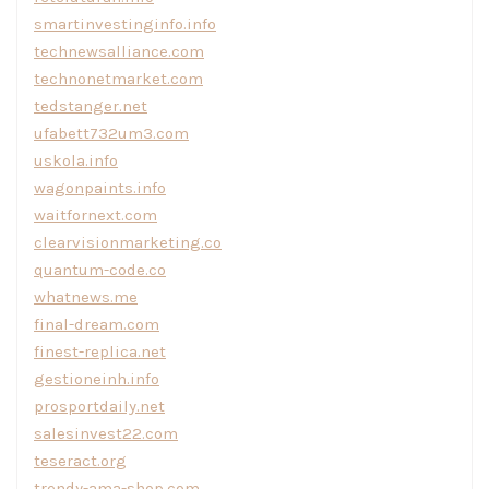
smartinvestinginfo.info
technewsalliance.com
technonetmarket.com
tedstanger.net
ufabett732um3.com
uskola.info
wagonpaints.info
waitfornext.com
clearvisionmarketing.co
quantum-code.co
whatnews.me
final-dream.com
finest-replica.net
gestioneinh.info
prosportdaily.net
salesinvest22.com
teseract.org
trendy-ama-shop.com