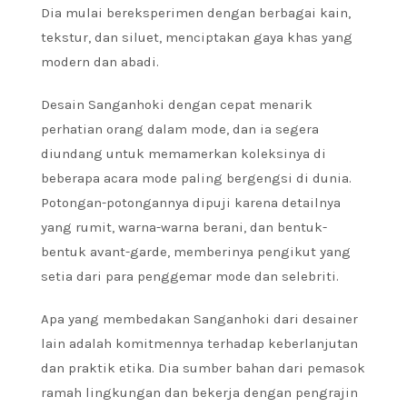
Dia mulai bereksperimen dengan berbagai kain,
tekstur, dan siluet, menciptakan gaya khas yang
modern dan abadi.
Desain Sanganhoki dengan cepat menarik
perhatian orang dalam mode, dan ia segera
diundang untuk memamerkan koleksinya di
beberapa acara mode paling bergengsi di dunia.
Potongan-potongannya dipuji karena detailnya
yang rumit, warna-warna berani, dan bentuk-
bentuk avant-garde, memberinya pengikut yang
setia dari para penggemar mode dan selebriti.
Apa yang membedakan Sanganhoki dari desainer
lain adalah komitmennya terhadap keberlanjutan
dan praktik etika. Dia sumber bahan dari pemasok
ramah lingkungan dan bekerja dengan pengrajin