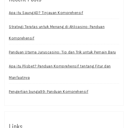
Apa itu Saung4D? Tinjauan Komprehensif
Strategi Teratas untuk Menang di Ahlicasino: Panduan
Komprehensif
Panduan Utama Juruscasino: Tip dan Trik untuk Pemain Baru
Apa itu Plisbet? Panduan Komprehensif tentang Fitur dan
Manfaatnya
Pengertian bunga99: Panduan Komprehensif
Links