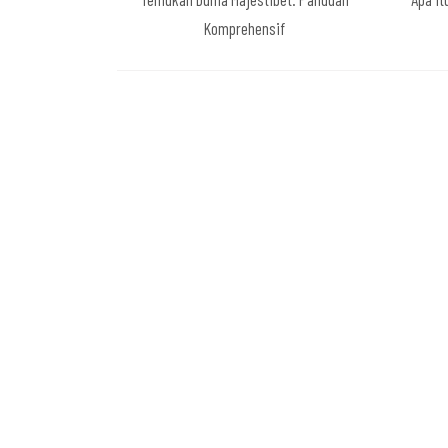
Komprehensif