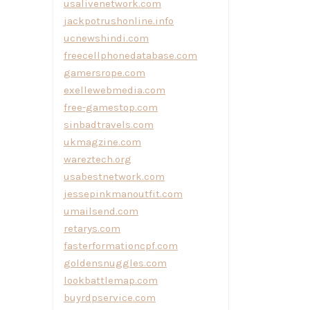
usalivenetwork.com
jackpotrushonline.info
ucnewshindi.com
freecellphonedatabase.com
gamersrope.com
exellewebmedia.com
free-gamestop.com
sinbadtravels.com
ukmagzine.com
wareztech.org
usabestnetwork.com
jessepinkmanoutfit.com
umailsend.com
retarys.com
fasterformationcpf.com
goldensnuggles.com
lookbattlemap.com
buyrdpservice.com