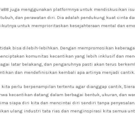
 Siera88 juga menggunakan platformnya untuk mendiskusikan isu
 tubuh, dan perawatan diri. Dia adalah pendukung kuat cinta da
gikutnya untuk memprioritaskan kesejahteraan mental dan emo
 tidak bisa dilebih-lebihkan. Dengan mempromosikan keberag
menciptakan komunitas kecantikan yang lebih inklusif dan men
bagai latar belakang, dan pengaruhnya pasti akan terus berke
tikan dan mendefinisikan kembali apa artinya menjadi cantik.
 kita perlu berpenampilan tertentu agar dianggap cantik, Sier
hwa kecantikan datang dalam berbagai bentuk, ukuran, dan war
a siapa diri kita dan mencintai diri sendiri tanpa penyesalan
sikan ulang industri tata rias dan menginspirasi kita semua un