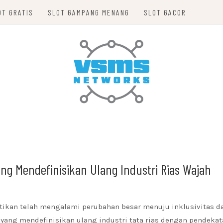
OT GRATIS
SLOT GAMPANG MENANG
SLOT GACOR
n slot gacor dari PG Soft tanpa perlu deposit. Slot te
OR MALAM INI DARI
ng Mendefinisikan Ulang Industri Rias Wajah
MAXWIN BESAR TAN
ntikan telah mengalami perubahan besar menuju inklusivitas d
yang mendefinisikan ulang industri tata rias dengan pendeka