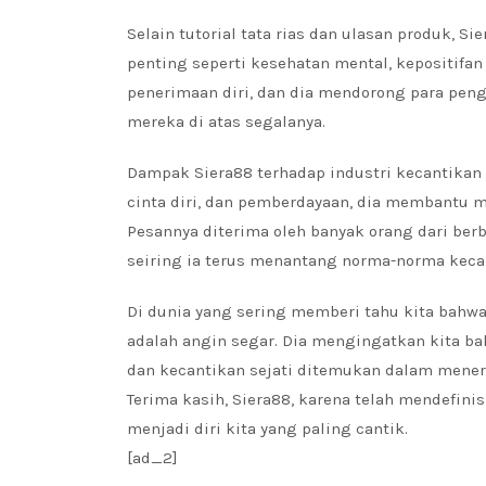
Selain tutorial tata rias dan ulasan produk,
penting seperti kesehatan mental, kepositifan
penerimaan diri, dan dia mendorong para pen
mereka di atas segalanya.
Dampak Siera88 terhadap industri kecantikan
cinta diri, dan pemberdayaan, dia membantu 
Pesannya diterima oleh banyak orang dari ber
seiring ia terus menantang norma-norma kecan
Di dunia yang sering memberi tahu kita bahwa
adalah angin segar. Dia mengingatkan kita ba
dan kecantikan sejati ditemukan dalam menerim
Terima kasih, Siera88, karena telah mendefini
menjadi diri kita yang paling cantik.
[ad_2]