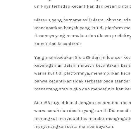
uniknya terhadap kecantikan dan pesan cinta
Siera88, yang bernama asli Sierra Johnson, ad
mendapatkan banyak pengikut di platform med
riasannya yang memukau dan ulasan produknya 
komunitas kecantikan.
Yang membedakan Siera88 dari influencer ke
keberagaman dalam industri kecantikan. Dia s
warna kulit di platformnya, menampilkan keca
bahwa kecantikan tidak terbatas pada standar a
menantang status quo dan mendefinisikan kem
Siera88 juga dikenal dengan penampilan riasa
warna cerah dan desain yang rumit. Dia mend
merangkul individualitas mereka, mengingatk
menyenangkan serta memberdayakan.