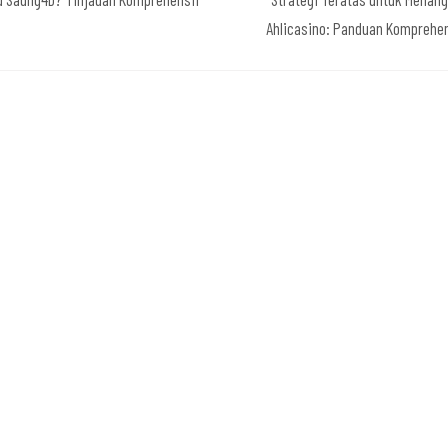
Ahlicasino: Panduan Komprehe