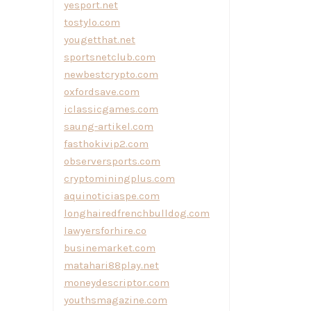
yesport.net
tostylo.com
yougetthat.net
sportsnetclub.com
newbestcrypto.com
oxfordsave.com
iclassicgames.com
saung-artikel.com
fasthokivip2.com
observersports.com
cryptominingplus.com
aquinoticiaspe.com
longhairedfrenchbulldog.com
lawyersforhire.co
businemarket.com
matahari88play.net
moneydescriptor.com
youthsmagazine.com