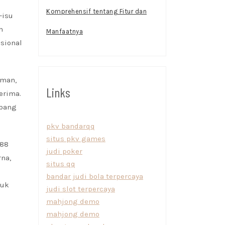
Komprehensif tentang Fitur dan
-isu
n
Manfaatnya
sional
aman,
Links
erima.
mbang
pkv bandarqq
situs pkv games
a88
judi poker
na,
situs qq
.
bandar judi bola terpercaya
tuk
judi slot terpercaya
mahjong demo
mahjong demo