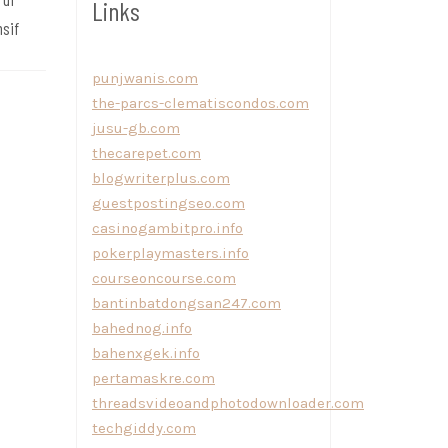
Links
nsif
punjwanis.com
the-parcs-clematiscondos.com
jusu-gb.com
thecarepet.com
blogwriterplus.com
guestpostingseo.com
casinogambitpro.info
pokerplaymasters.info
courseoncourse.com
bantinbatdongsan247.com
bahednog.info
bahenxgek.info
pertamaskre.com
threadsvideoandphotodownloader.com
techgiddy.com