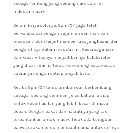
sebagai bintang yang sedang naik daun di
industri musik.
Selain karya solonya, Spin707 juga telah
berkolaborasi dengan sejumlah seniman dan
produser, lebih lanjut memperluas jangkauan dan
pengaruhnya dalam industri ini. Keserbagunaan
dan kreativitasnya menjadikannya kolaborator
yang dicari, dan ia terus mendorong batas-batas
suaranya dengan setiap proyek baru.
Ketika Spin707 terus tumbuh dan berkembang
sebagai seorang seniman, jelas bahwa ia siap
untuk keberhasilan yang lebih besar di masa
depan. Dengan bakat dan hasratnya yang tak
terbantahkan untuk musik, tidak ada keraguan
bahwa ia akan terus membuat nama untuk dirinya