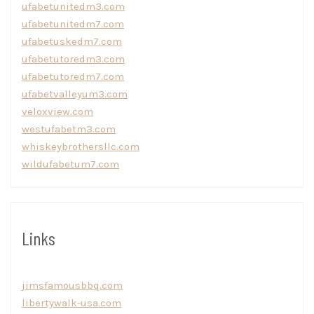
ufabetunitedm3.com
ufabetunitedm7.com
ufabetuskedm7.com
ufabetutoredm3.com
ufabetutoredm7.com
ufabetvalleyum3.com
veloxview.com
westufabetm3.com
whiskeybrothersllc.com
wildufabetum7.com
Links
jimsfamousbbq.com
libertywalk-usa.com