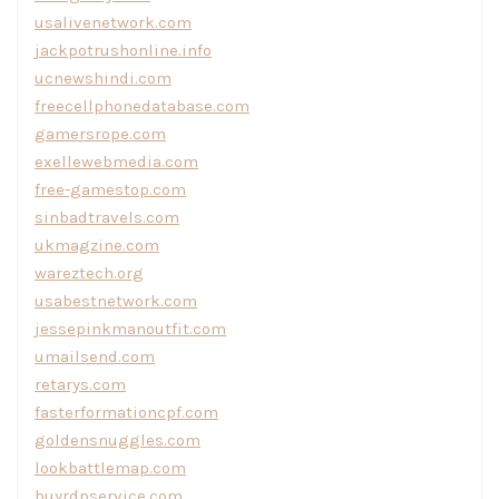
usalivenetwork.com
jackpotrushonline.info
ucnewshindi.com
freecellphonedatabase.com
gamersrope.com
exellewebmedia.com
free-gamestop.com
sinbadtravels.com
ukmagzine.com
wareztech.org
usabestnetwork.com
jessepinkmanoutfit.com
umailsend.com
retarys.com
fasterformationcpf.com
goldensnuggles.com
lookbattlemap.com
buyrdpservice.com