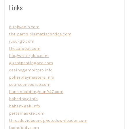
Links
punjwanis.com
the-parcs-clematiscondos.com
jusu-gb.com
thecarepet.com
blogwriterplus.com
guestpostingseo.com
casinogambitpro.info
pokerplaymasters.info
courseoncourse.com
bantinbatdongsan247.com
bahednog.info
bahenxgek.info
pertamaskre.com
threadsvideoandphotodownloader.com
techgiddy.com