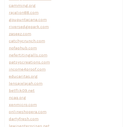
camming.org
rajalion88.com
goupuntacana.com
riversedgepark.com
zaseez.com
catchycrunch.com
nofaphub.com
nefertitingalls.com
patsyscreations.com
income4proof.com
educaritas.org
lensajelajah.com
betflik09.net
ncaq.org
xenmicro.com
onlineshopera.com
dartyfresh.com
lewisenterprises.net