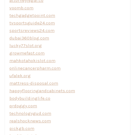
attorneylegal.co
voomb.com
techgadgetpoint.com
tvsportsguide24.com
sportsreviews24.com
dubai360blog.com
lucky77slot.org
growmefast.com
mahkotahokislot.com
onlinecancerpharm.com
ufalek.org
mattress-disposal.com
happyflooringandcabinets.com
bodybuildinglife.co
qrdoggy.com
technologygud.com
realshocknews.com
pickgb.com