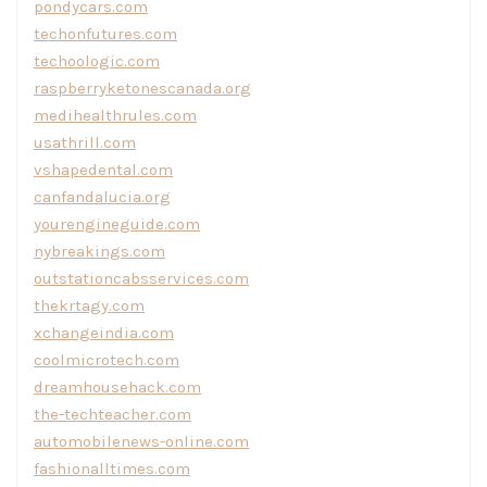
pondycars.com
techonfutures.com
techoologic.com
raspberryketonescanada.org
medihealthrules.com
usathrill.com
vshapedental.com
canfandalucia.org
yourengineguide.com
nybreakings.com
outstationcabsservices.com
thekrtagy.com
xchangeindia.com
coolmicrotech.com
dreamhousehack.com
the-techteacher.com
automobilenews-online.com
fashionalltimes.com