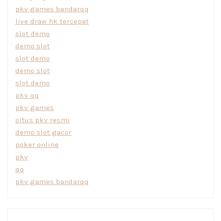
pkv games bandarqq
live draw hk tercepat
slot demo
demo slot
slot demo
demo slot
slot demo
pkv qq
pkv games
situs pkv resmi
demo slot gacor
poker online
pkv
qq
pkv games bandarqq