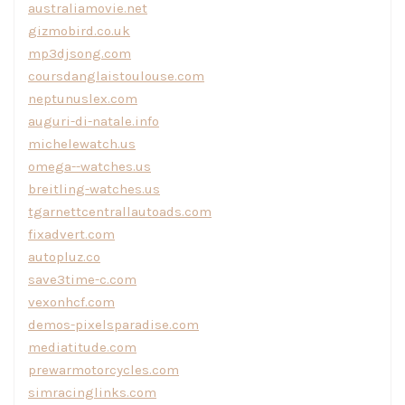
australiamovie.net
gizmobird.co.uk
mp3djsong.com
coursdanglaistoulouse.com
neptunuslex.com
auguri-di-natale.info
michelewatch.us
omega--watches.us
breitling-watches.us
tgarnettcentrallautoads.com
fixadvert.com
autopluz.co
save3time-c.com
vexonhcf.com
demos-pixelsparadise.com
mediatitude.com
prewarmotorcycles.com
simracinglinks.com